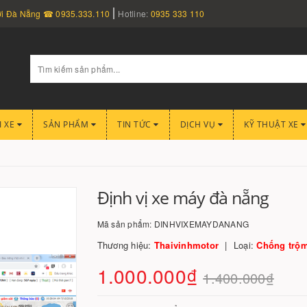
nơi Đà Nẵng ☎ 0935.333.110
Hotline:
0935 333 110
I XE
SẢN PHẨM
TIN TỨC
DỊCH VỤ
KỸ THUẬT XE
Định vị xe máy đà nẵng
Mã sản phẩm:
DINHVIXEMAYDANANG
Thương hiệu:
Thaivinhmotor
Loại:
Chống trộ
1.000.000₫
1.400.000₫