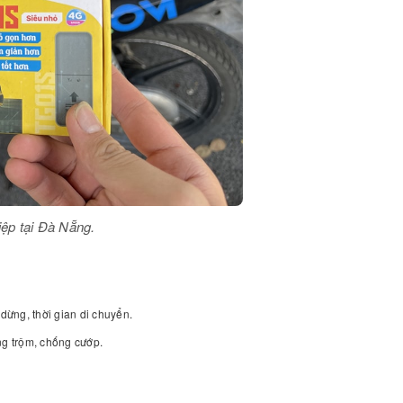
iệp tại Đà Nẵng.
dừng, thời gian di chuyển.
ng trộm, chống cướp.