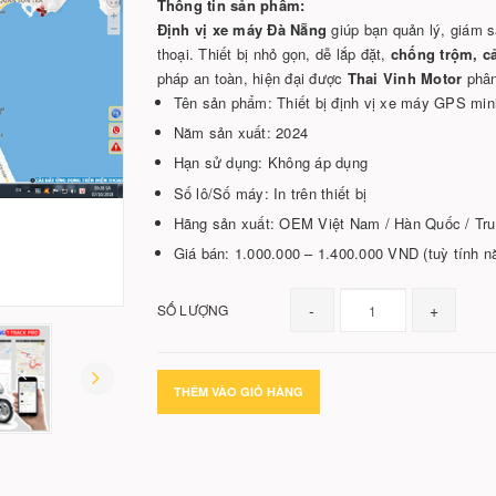
Thông tin sản phẩm:
Định vị xe máy Đà Nẵng
giúp bạn quản lý, giám sá
thoại. Thiết bị nhỏ gọn, dễ lắp đặt,
chống trộm, cả
pháp an toàn, hiện đại được
Thai Vinh Motor
phân 
Tên sản phẩm: Thiết bị định vị xe máy GPS min
Năm sản xuất: 2024
Hạn sử dụng: Không áp dụng
Số lô/Số máy: In trên thiết bị
Hãng sản xuất: OEM Việt Nam / Hàn Quốc / Tru
Giá bán: 1.000.000 – 1.400.000 VND (tuỳ tính n
-
+
SỐ LƯỢNG
THÊM VÀO GIỎ HÀNG