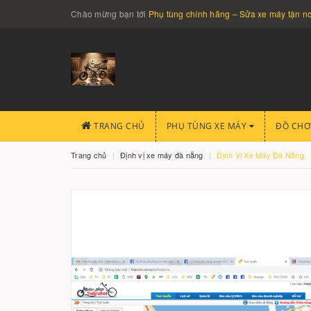
Chào mừng bạn tới
Phụ tùng chính hãng – Sửa xe máy tận 
TRANG CHỦ
PHỤ TÙNG XE MÁY
ĐỒ CHƠ
Trang chủ
Định vị xe máy đà nẵng
Định Vị Xe Máy Đà Nẵng