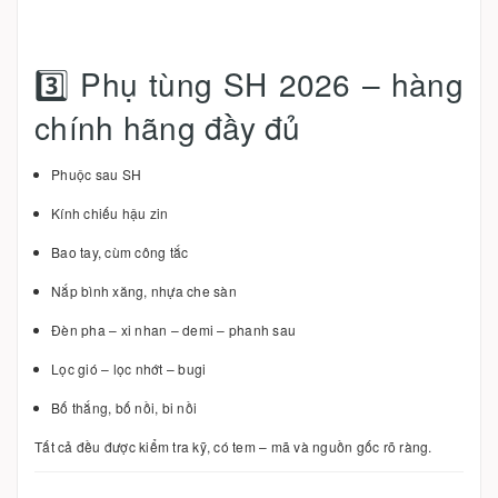
3️⃣ Phụ tùng SH 2026 – hàng
chính hãng đầy đủ
Phuộc sau SH
Kính chiếu hậu zin
Bao tay, cùm công tắc
Nắp bình xăng, nhựa che sàn
Đèn pha – xi nhan – demi – phanh sau
Lọc gió – lọc nhớt – bugi
Bố thắng, bố nồi, bi nồi
Tất cả đều được kiểm tra kỹ, có tem – mã và nguồn gốc rõ ràng.