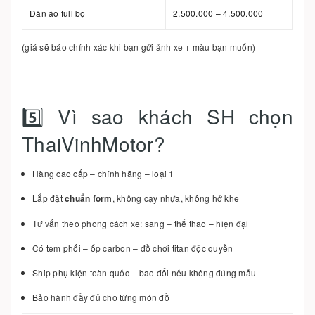
Dàn áo full bộ
2.500.000 – 4.500.000
(giá sẽ báo chính xác khi bạn gửi ảnh xe + màu bạn muốn)
5️⃣ Vì sao khách SH chọn
ThaiVinhMotor?
Hàng cao cấp – chính hãng – loại 1
Lắp đặt
chuẩn form
, không cạy nhựa, không hở khe
Tư vấn theo phong cách xe: sang – thể thao – hiện đại
Có tem phối – ốp carbon – đồ chơi titan độc quyền
Ship phụ kiện toàn quốc – bao đổi nếu không đúng mẫu
Bảo hành đầy đủ cho từng món đồ