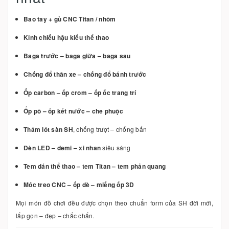
Bao tay + gù CNC Titan / nhôm
Kính chiếu hậu kiểu thể thao
Baga trước – baga giữa – baga sau
Chống đổ thân xe – chống đổ bánh trước
Ốp carbon – ốp crom – ốp ốc trang trí
Ốp pô – ốp két nước – che phuộc
Thảm lót sàn SH
, chống trượt – chống bẩn
Đèn LED – demi – xi nhan
siêu sáng
Tem dán thể thao – tem Titan – tem phản quang
Móc treo CNC – ốp dè – miếng ốp 3D
Mọi món đồ chơi đều được chọn theo chuẩn form của SH đời mới,
lắp gọn – đẹp – chắc chắn.