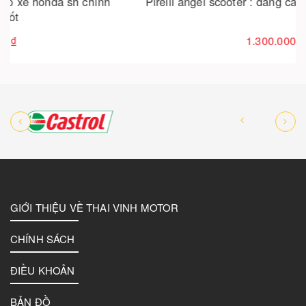
Pirelli angel scooter : đẳng cấp "thiên thần" cho sh
1.300.000₫
GIỚI THIỆU VỀ THAI VINH MOTOR
CHÍNH SÁCH
ĐIỀU KHOẢN
BẢN ĐỒ