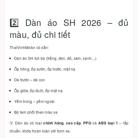
2️⃣ Dàn áo SH 2026 – đủ
màu, đủ chi tiết
ThaiVinhMotor có sẵn:
Dàn áo SH full bộ (trắng, đen, đỏ, xám, xanh…)
Ốp hông, ốp sườn, ốp trước, mặt nạ
Dè trước – dè con
Ốp giữa, ốp đuôi, ốp mặt nạ
Yếm trong – yếm ngoài
Bộ tem phối theo màu xe
💡 Dàn áo có loại
chính hãng
,
cao cấp
,
PPG
và
ABS loại 1
– lắp
chuẩn, khớp hoàn toàn với form xe.