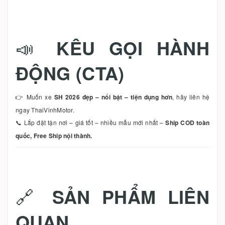
📣
KÊU GỌI HÀNH
ĐỘNG (CTA)
👉 Muốn xe
SH 2026 đẹp – nổi bật – tiện dụng hơn
, hãy liên hệ
ngay ThaiVinhMotor.
📞 Lắp đặt tận nơi – giá tốt – nhiều mẫu mới nhất –
Ship COD toàn
quốc, Free Ship nội thành.
🔗
SẢN PHẨM LIÊN
QUAN