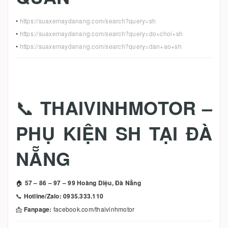
•
https://suaxemaydanang.com/search?query=sh
•
https://suaxemaydanang.com/search?query=do+choi+sh
•
https://suaxemaydanang.com/search?query=dan+ao+sh
📞
THAIVINHMOTOR –
PHỤ KIỆN SH TẠI ĐÀ
NẴNG
🏠
57 – 86 – 97 – 99 Hoàng Diệu, Đà Nẵng
📞
Hotline/Zalo: 0935.333.110
📩
Fanpage:
facebook.com/thaivinhmotor