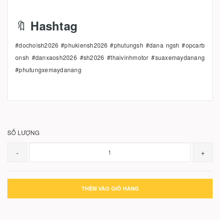
🔖
Hashtag
#dochoish2026 #phukiensh2026 #phutungsh #dana ngsh #opcarb
onsh #danxaosh2026 #sh2026 #thaivinhmotor #suaxemaydanang
#phutungxemaydanang
SỐ LƯỢNG
-
+
THÊM VÀO GIỎ HÀNG