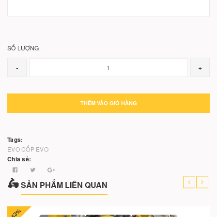
SỐ LƯỢNG
-
+
THÊM VÀO GIỎ HÀNG
Tags:
EVO
CỐP EVO
Chia sẻ:
SẢN PHẨM LIÊN QUAN
-53%