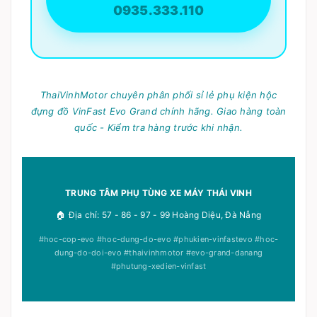
0935.333.110
ThaiVinhMotor chuyên phân phối sỉ lẻ phụ kiện hộc
đựng đồ VinFast Evo Grand chính hãng. Giao hàng toàn
quốc - Kiểm tra hàng trước khi nhận.
TRUNG TÂM PHỤ TÙNG XE MÁY THÁI VINH
🏠 Địa chỉ: 57 - 86 - 97 - 99 Hoàng Diệu, Đà Nẵng
#hoc-cop-evo #hoc-dung-do-evo #phukien-vinfastevo #hoc-
dung-do-doi-evo #thaivinhmotor #evo-grand-danang
#phutung-xedien-vinfast