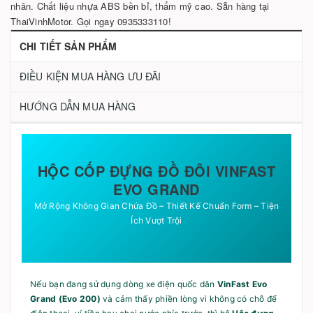
nhân. Chất liệu nhựa ABS bền bỉ, thẩm mỹ cao. Sẵn hàng tại
ThaiVinhMotor. Gọi ngay 0935333110!
CHI TIẾT SẢN PHẨM
ĐIỀU KIỆN MUA HÀNG ƯU ĐÃI
HƯỚNG DẪN MUA HÀNG
HỘC CỐP ĐỰNG ĐỒ ĐÔI VINFAST
EVO GRAND
Mở Rộng Không Gian Chứa Đồ – Thiết Kế Chuẩn Form – Tiện
Ích Vượt Trội
Nếu bạn đang sử dụng dòng xe điện quốc dân
VinFast Evo
Grand (Evo 200)
và cảm thấy phiền lòng vì không có chỗ để