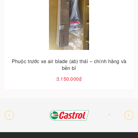
Cho vào giỏ hàng
Phuộc sau air blade (ab) thái – giảm xóc bền bỉ,
vận hành êm ái
2.350.000₫