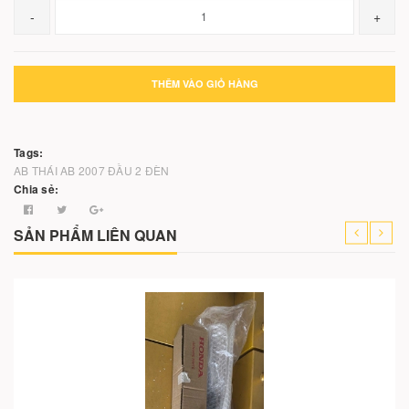
-
+
THÊM VÀO GIỎ HÀNG
Tags:
AB THÁI
AB 2007
ĐẦU 2 ĐÈN
Chia sẻ:
SẢN PHẨM LIÊN QUAN
-