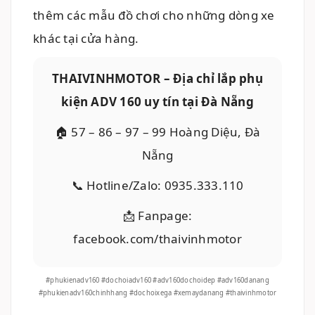
thêm các mẫu đồ chơi cho những dòng xe
khác tại cửa hàng.
THAIVINHMOTOR – Địa chỉ lắp phụ
kiện ADV 160 uy tín tại Đà Nẵng
🏠 57 – 86 – 97 – 99 Hoàng Diệu, Đà
Nẵng
📞 Hotline/Zalo: 0935.333.110
📩 Fanpage:
facebook.com/thaivinhmotor
#phukienadv160 #dochoiadv160 #adv160dochoidep #adv160danang
#phukienadv160chinhhang #dochoixega #xemaydanang #thaivinhmotor