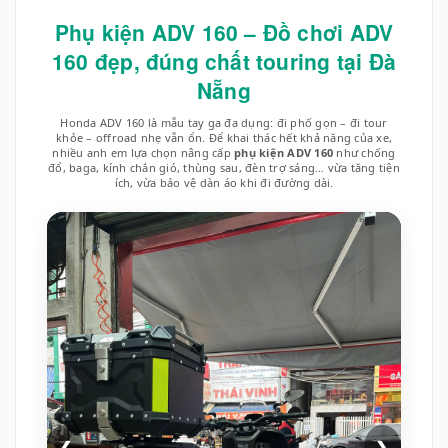
Phụ kiện ADV 160 – Đồ chơi ADV
160 đẹp, đúng chất touring tại Đà
Nẵng
Honda ADV 160 là mẫu tay ga đa dụng: đi phố gọn – đi tour
khỏe – offroad nhẹ vẫn ổn. Để khai thác hết khả năng của xe,
nhiều anh em lựa chọn nâng cấp
phụ kiện ADV 160
như chống
đổ, baga, kính chắn gió, thùng sau, đèn trợ sáng… vừa tăng tiện
ích, vừa bảo vệ dàn áo khi đi đường dài.
2/7
❮
❯