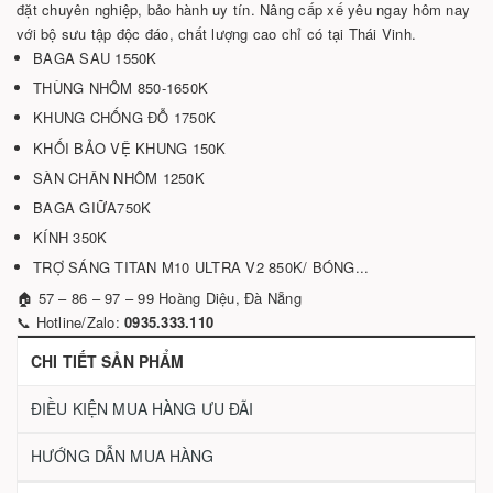
đặt chuyên nghiệp, bảo hành uy tín. Nâng cấp xế yêu ngay hôm nay
với bộ sưu tập độc đáo, chất lượng cao chỉ có tại Thái Vinh.
BAGA SAU 1550K
THÙNG NHÔM 850-1650K
KHUNG CHỐNG ĐỖ 1750K
KHỐI BẢO VỆ KHUNG 150K
SÀN CHÂN NHÔM 1250K
BAGA GIỮA750K
KÍNH 350K
TRỢ SÁNG TITAN M10 ULTRA V2 850K/ BÓNG...
🏠 57 – 86 – 97 – 99 Hoàng Diệu, Đà Nẵng
📞 Hotline/Zalo:
0935.333.110
CHI TIẾT SẢN PHẨM
ĐIỀU KIỆN MUA HÀNG ƯU ĐÃI
HƯỚNG DẪN MUA HÀNG