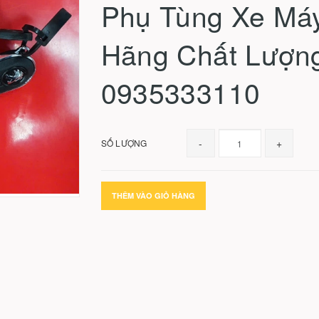
Phụ Tùng Xe Má
Hãng Chất Lượng
0935333110
-
+
SỐ LƯỢNG
THÊM VÀO GIỎ HÀNG