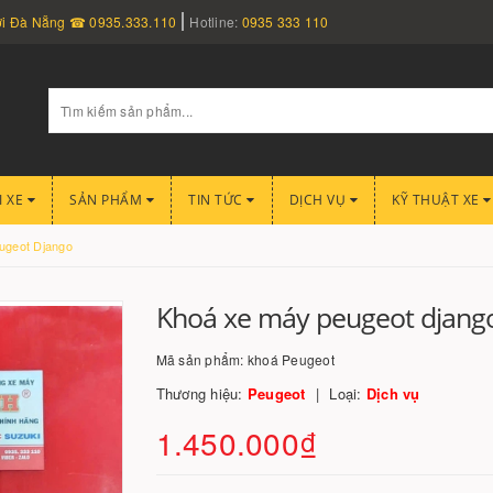
nơi Đà Nẵng ☎ 0935.333.110
Hotline:
0935 333 110
I XE
SẢN PHẨM
TIN TỨC
DỊCH VỤ
KỸ THUẬT XE
ugeot Django
Khoá xe máy peugeot djang
Mã sản phẩm:
khoá Peugeot
Thương hiệu:
Peugeot
Loại:
Dịch vụ
1.450.000₫