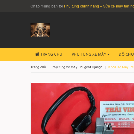
Chào mừng bạn tới
Phụ tùng chính hãng – Sửa xe máy tận 
TRANG CHỦ
PHỤ TÙNG XE MÁY
ĐỒ CHƠ
Trang chủ
Phụ tùng xe máy Peugeot Django
Khoá Xe Máy Pe