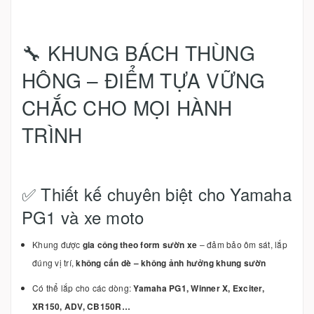
🔧 KHUNG BÁCH THÙNG
HÔNG – ĐIỂM TỰA VỮNG
CHẮC CHO MỌI HÀNH
TRÌNH
✅ Thiết kế chuyên biệt cho Yamaha
PG1 và xe moto
Khung được
gia công theo form sườn xe
– đảm bảo ôm sát, lắp
đúng vị trí,
không cấn dè – không ảnh hưởng khung sườn
Có thể lắp cho các dòng:
Yamaha PG1, Winner X, Exciter,
XR150, ADV, CB150R…