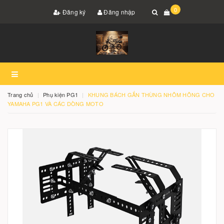
0
Đăng ký
Đăng nhập
Trang chủ
Phụ kiện PG1
KHUNG BÁCH GẮN THÙNG NHÔM HÔNG CHO
YAMAHA PG1 VÀ CÁC DÒNG MOTO