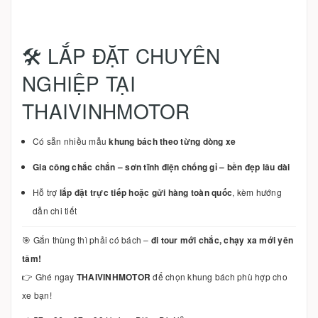
🛠️ LẮP ĐẶT CHUYÊN
NGHIỆP TẠI
THAIVINHMOTOR
Có sẵn nhiều mẫu
khung bách theo từng dòng xe
Gia công chắc chắn – sơn tĩnh điện chống gỉ – bền đẹp lâu dài
Hỗ trợ
lắp đặt trực tiếp hoặc gửi hàng toàn quốc
, kèm hướng
dẫn chi tiết
🎯 Gắn thùng thì phải có bách –
đi tour mới chắc, chạy xa mới yên
tâm!
👉 Ghé ngay
THAIVINHMOTOR
để chọn khung bách phù hợp cho
xe bạn!