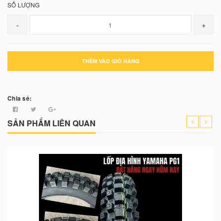
SỐ LƯỢNG
-
+
THÊM VÀO GIỎ HÀNG
Chia sẻ:
SẢN PHẨM LIÊN QUAN