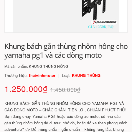
Khung bách gắn thùng nhôm hông cho
yamaha pg1 và các dòng moto
Mã sản phẩm:
KHUNG THÙNG HÔNG
Thương hiệu:
thaivinhmotor
Loại:
KHUNG THÙNG
1.250.000₫
1.450.000₫
KHUNG BÁCH GẮN THÙNG NHÔM HÔNG CHO YAMAHA PG1 VÀ
CÁC DÒNG MOTO – CHẮC CHẮN, TIỆN LỢI, CHUẨN PHƯỢT THỦ!
Bạn đang chạy Yamaha PG1 hoặc các dòng xe moto, có nhu cầu
gắn thùng nhôm hông để đi tour, chở đồ, hoặc độ xe theo phong cách
adventure? 👉 Để thùng chắc – gắn chuẩn – không rung lắc, khung