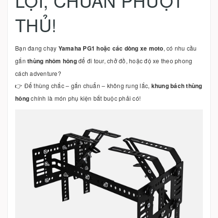
LỢI, CHUẨN PHƯỢT
THỦ!
Bạn đang chạy
Yamaha PG1 hoặc các dòng xe moto
, có nhu cầu
gắn
thùng nhôm hông
để đi tour, chở đồ, hoặc độ xe theo phong
cách adventure?
👉 Để thùng chắc – gắn chuẩn – không rung lắc,
khung bách thùng
hông
chính là món phụ kiện bắt buộc phải có!