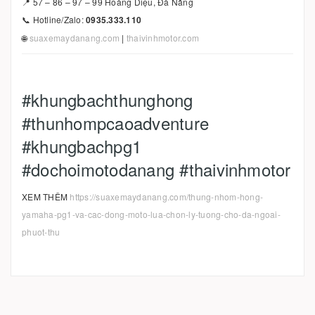
📍 57 – 86 – 97 – 99 Hoàng Diệu, Đà Nẵng
📞 Hotline/Zalo:
0935.333.110
🌐
suaxemaydanang.com
|
thaivinhmotor.com
#khungbachthunghong
#thunhompcaoadventure
#khungbachpg1
#dochoimotodanang #thaivinhmotor
XEM THÊM
https://suaxemaydanang.com/thung-nhom-hong-
yamaha-pg1-va-cac-dong-moto-lua-chon-ly-tuong-cho-da-ngoai-
phuot-thu