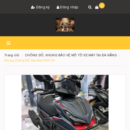
0
Đăng ký
Đăng nhập
Trang chủ
CHỐNG ĐỔ, KHUNG BẢO VỆ MÔ TÔ XE MÁY TẠI ĐÀ NẴNG
Khung Chống Đổ Yamaha NVX V3