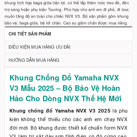
khung tích hợp baga giữa tiện lợi, có thể lắp thêm móc treo đồ, đèn
trợ sáng hoặc phụ kiện Touring. Phù hợp cho anh em đi phố, đi tour,
muốn tăng độ an toàn cho chiếc NVX V3. Bộ sản phẩm gồm khung
bảo vệ, baga giữa, bệ lót chân. Cao su giảm chấn được mua riêng.
CHI TIẾT SẢN PHẨM
ĐIỀU KIỆN MUA HÀNG ƯU ĐÃI
HƯỚNG DẪN MUA HÀNG
Khung Chống Đổ Yamaha NVX
V3 Mẫu 2025 – Bộ Bảo Vệ Hoàn
Hảo Cho Dòng NVX Thế Hệ Mới
Khung chống đổ Yamaha NVX V3 2025
là phụ
kiện không thể thiếu cho các anh em chạy NVX
đời mới. Bộ khung được thiết kế chuẩn form NVX
V3, làm từ sắt dày sơn tĩnh điện, có độ cứng cao,