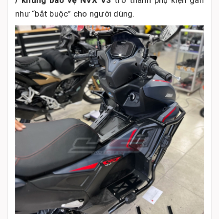
/ khung bảo vệ NVX V3
trở thành phụ kiện gần
như “bắt buộc” cho người dùng.