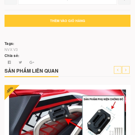
THÊM VÀO GIỎ HÀNG
Tags:
NVX V3
Chia sẻ:
SẢN PHẨM LIÊN QUAN
-50%