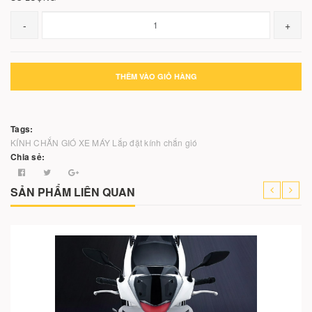
-
+
THÊM VÀO GIỎ HÀNG
Tags:
KÍNH CHẮN GIÓ XE MÁY
Lắp đặt kính chắn gió
Chia sẻ:
SẢN PHẨM LIÊN QUAN
-