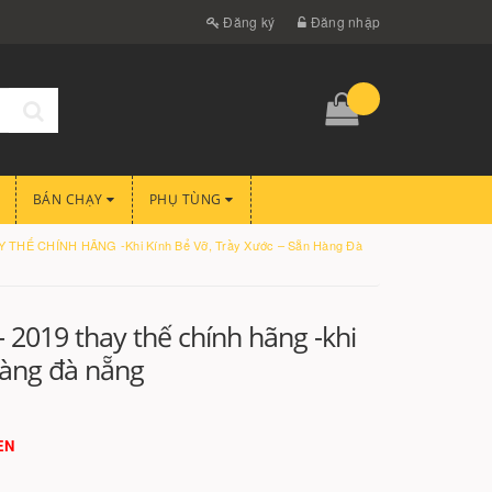
Đăng ký
Đăng nhập
BÁN CHẠY
PHỤ TÙNG
 THẾ CHÍNH HÃNG -Khi Kính Bể Vỡ, Trầy Xước – Sẵn Hàng Đà
- 2019 thay thế chính hãng -khi
hàng đà nẵng
ÈN