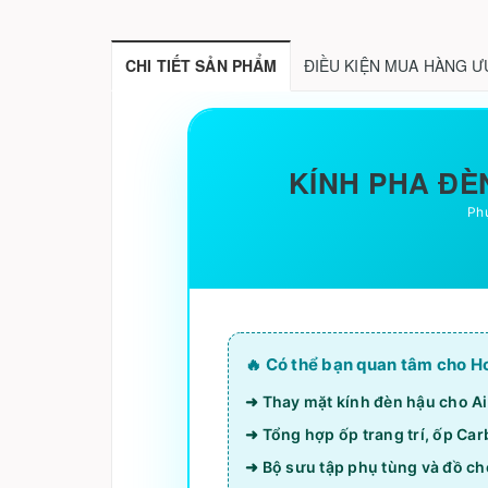
CHI TIẾT SẢN PHẨM
ĐIỀU KIỆN MUA HÀNG Ư
KÍNH PHA ĐÈN
Phụ
🔥 Có thể bạn quan tâm cho H
➜ Thay mặt kính đèn hậu cho Ai
➜ Tổng hợp ốp trang trí, ốp Car
➜ Bộ sưu tập phụ tùng và đồ chơ