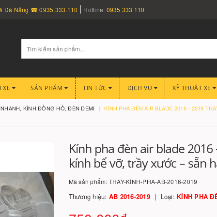
nơi Đà Nẵng ☎ 0935.333.110
Hotline:
0935 333 110
I XE
SẢN PHẨM
TIN TỨC
DỊCH VỤ
KỸ THUẬT XE
XINHANH, KÍNH ĐỒNG HỒ, ĐÈN DEMI
KÍNH PHA ĐÈN AIR BLADE 2016 - 2019 THAY
Kính pha đèn air blade 2016 
kính bể vỡ, trầy xước – sẵn 
Mã sản phẩm:
THAY-KÍNH-PHA-AB-2016-2019
Thương hiệu:
AB 2016-2019
Loại:
KÍNH PHA Đ