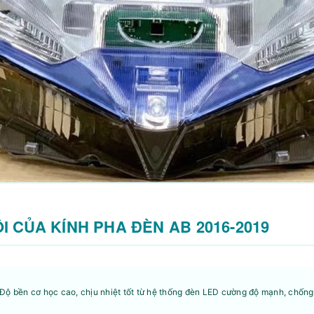
I CỦA KÍNH PHA ĐÈN AB 2016-2019
Độ bền cơ học cao, chịu nhiệt tốt từ hệ thống đèn LED cường độ mạnh, chống 