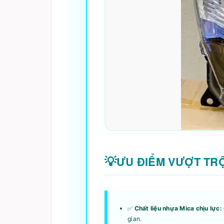
ƯU ĐIỂM VƯỢT TRỘ
✅
Chất liệu nhựa Mica chịu lực:
gian.