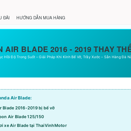
U ĐÃI
HƯỚNG DẪN MUA HÀNG
 AIR BLADE 2016 - 2019 THAY T
c Hồi Độ Trong Suốt – Giải Pháp Khi Kính Bể Vỡ, Trầy Xước – Sẵn Hàng Đà 
onda Air Blade:
r Blade 2016-2019 bị bể vỡ
bon Air Blade 125/150
i xe Air Blade tại ThaiVinhMotor