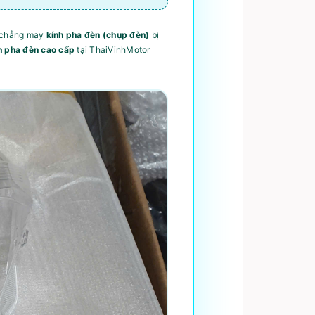
u chẳng may
kính pha đèn (chụp đèn)
bị
h pha đèn cao cấp
tại ThaiVinhMotor