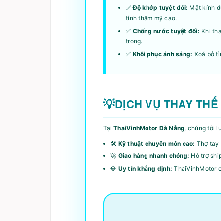
✅
Độ khớp tuyệt đối:
Mặt kính đư
tính thẩm mỹ cao.
✅
Chống nước tuyệt đối:
Khi tha
trong.
✅
Khôi phục ánh sáng:
Xoá bỏ tì
DỊCH VỤ THAY THẾ
Tại
ThaiVinhMotor Đà Nẵng
, chúng tôi 
🛠️
Kỹ thuật chuyên môn cao:
Thợ tay 
🚀
Giao hàng nhanh chóng:
Hỗ trợ shi
💎
Uy tín khẳng định:
ThaiVinhMotor cam