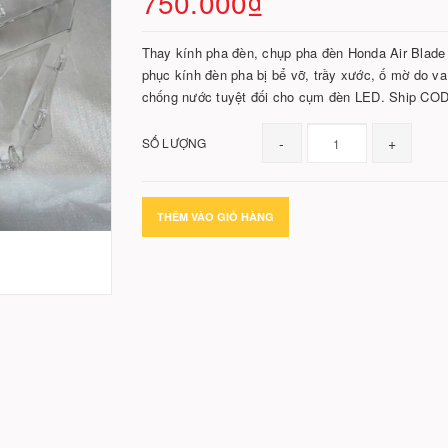
750.000₫
Thay kính pha đèn, chụp pha đèn Honda Air Blade 
phục kính đèn pha bị bể vỡ, trầy xước, ố mờ do va
chống nước tuyệt đối cho cụm đèn LED. Ship COD
-
+
SỐ LƯỢNG
THÊM VÀO GIỎ HÀNG