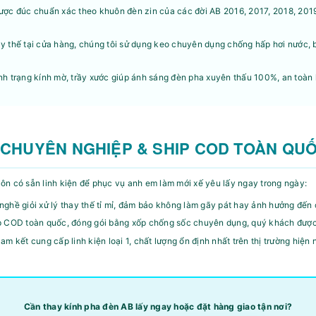
ợc đúc chuẩn xác theo khuôn đèn zin của các đời AB 2016, 2017, 2018, 2019
y thế tại cửa hàng, chúng tôi sử dụng keo chuyên dụng chống hấp hơi nước
nh trạng kính mờ, trầy xước giúp ánh sáng đèn pha xuyên thấu 100%, an toàn
 CHUYÊN NGHIỆP & SHIP COD TOÀN QU
luôn có sẵn linh kiện để phục vụ anh em làm mới xế yêu lấy ngay trong ngày:
nghề giỏi xử lý thay thế tỉ mỉ, đảm bảo không làm gãy pát hay ảnh hưởng đến
p COD toàn quốc, đóng gói bằng xốp chống sốc chuyên dụng, quý khách được 
 kết cung cấp linh kiện loại 1, chất lượng ổn định nhất trên thị trường hiện 
Cần thay kính pha đèn AB lấy ngay hoặc đặt hàng giao tận nơi?