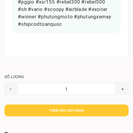
#pggio #xsr155 #rebel300 #rebel500
#sh #vario #scoopy #airblade #exciter
#winner #phutungmoto #phutungxemay
#shipcodtoanquoc
SỐ LƯỢNG
-
+
THÊM VÀO GIỎ HÀNG