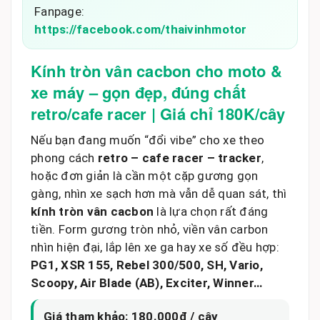
Fanpage:
https://facebook.com/thaivinhmotor
Kính tròn vân cacbon cho moto &
xe máy – gọn đẹp, đúng chất
retro/cafe racer | Giá chỉ 180K/cây
Nếu bạn đang muốn “đổi vibe” cho xe theo
phong cách
retro – cafe racer – tracker
,
hoặc đơn giản là cần một cặp gương gọn
gàng, nhìn xe sạch hơn mà vẫn dễ quan sát, thì
kính tròn vân cacbon
là lựa chọn rất đáng
tiền. Form gương tròn nhỏ, viền vân carbon
nhìn hiện đại, lắp lên xe ga hay xe số đều hợp:
PG1, XSR 155, Rebel 300/500, SH, Vario,
Scoopy, Air Blade (AB), Exciter, Winner…
Giá tham khảo:
180.000đ / cây