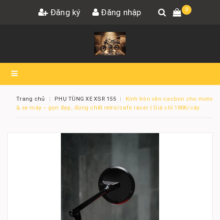
0
Đăng ký
Đăng nhập
Trang chủ
PHỤ TÙNG XE XSR 155
Kính tròn vân cacbon cho moto
& xe máy – gọn đẹp, đúng chất retro/cafe racer | Giá chỉ 180K/cây