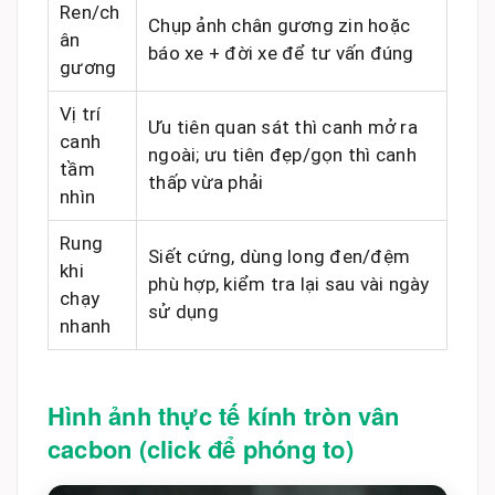
Ren/ch
Chụp ảnh chân gương zin hoặc
ân
báo xe + đời xe để tư vấn đúng
gương
Vị trí
Ưu tiên quan sát thì canh mở ra
canh
ngoài; ưu tiên đẹp/gọn thì canh
tầm
thấp vừa phải
nhìn
Rung
Siết cứng, dùng long đen/đệm
khi
phù hợp, kiểm tra lại sau vài ngày
chạy
sử dụng
nhanh
Hình ảnh thực tế kính tròn vân
cacbon (click để phóng to)