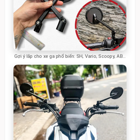
Gợi ý lắp cho xe ga phổ biến: SH, Vario, Scoopy, AB…