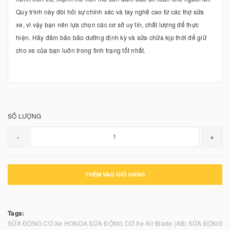
Quy trình này đòi hỏi sự chính xác và tay nghề cao từ các thợ sửa
xe, vì vậy bạn nên lựa chọn các cơ sở uy tín, chất lượng để thực
hiện. Hãy đảm bảo bảo dưỡng định kỳ và sửa chữa kịp thời để giữ
cho xe của bạn luôn trong tình trạng tốt nhất.
SỐ LƯỢNG
-
+
THÊM VÀO GIỎ HÀNG
Tags:
SỬA ĐỘNG CƠ Xe HONDA
SỬA ĐỘNG CƠ Xe Air Blade (AB)
SỬA ĐỘNG