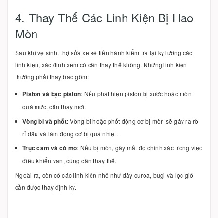
4. Thay Thế Các Linh Kiện Bị Hao
Mòn
Sau khi vệ sinh, thợ sửa xe sẽ tiến hành kiểm tra lại kỹ lưỡng các
linh kiện, xác định xem có cần thay thế không. Những linh kiện
thường phải thay bao gồm:
Piston và bạc piston
: Nếu phát hiện piston bị xước hoặc mòn
quá mức, cần thay mới.
Vòng bi và phốt
: Vòng bi hoặc phốt động cơ bị mòn sẽ gây ra rò
rỉ dầu và làm động cơ bị quá nhiệt.
Trục cam và cò mổ
: Nếu bị mòn, gây mất độ chính xác trong việc
điều khiển van, cũng cần thay thế.
Ngoài ra, còn có các linh kiện nhỏ như dây curoa, bugi và lọc gió
cần được thay định kỳ.