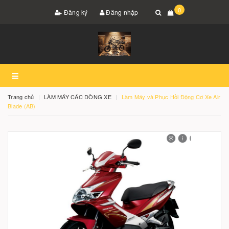
0
Đăng ký
Đăng nhập
Trang chủ
LÀM MÁY CÁC DÒNG XE
Làm Máy và Phục Hồi Động Cơ Xe Air
Blade (AB)