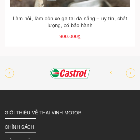
Vệ sinh nồi xe tay ga tại đà nẵng – dịch vụ chuyên
nghiệp cho xe luôn êm mượt
250.000₫
GIỚI THIỆU VỀ THAI VINH MOTOR
CHÍNH SÁCH