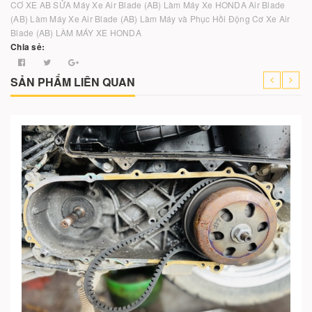
CƠ XE AB
SỬA Máy Xe Air Blade (AB)
Làm Máy Xe HONDA Air Blade
(AB)
Làm Máy Xe Air Blade (AB)
Làm Máy và Phục Hồi Động Cơ Xe Air
Blade (AB)
LÀM MÁY XE HONDA
Chia sẻ:
SẢN PHẨM LIÊN QUAN
Cho vào giỏ hàng