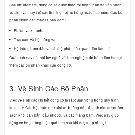
Sau khi kiểm tra, động cơ sẽ được tháo rời hoàn toàn để tiến hành
vệ sinh và thay thế các linh kiện bị hư hỏng hoặc hao mòn. Các bộ
phận chính cần tháo ra bao gồm:
Piston và xi-lanh.
Trục cam và hệ thống van.
Hệ thống bơm dầu và các bộ phận liên quan đến làm mát.
Quá trình này đòi hỏi tay nghề và kinh nghiệm để tránh làm hư hại
thêm các bộ phận khác của động cơ.
3. Vệ Sinh Các Bộ Phận
Việc vệ sinh các chi tiết động cơ là rất quan trọng trong quy trình
làm máy. Các bộ phận như piston, buồng đốt, xi-lanh cần được làm
sạch khỏi cặn bẩn, dầu nhớt cũ và các mảng bám. Việc này giúp
động cơ hoạt động hiệu quả hơn sau khi được lắp ráp lại.