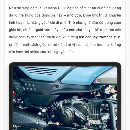
Nếu đã từng cầm lái Yamaha PG1, bạn sẽ cảm nhận được nét năng
động, trẻ trung của dòng xe này – nhỏ gọn, khỏe khoắn, di chuyển
linh hoạt, rất “đáng yêu” khi đi phố. Thế nhưng, ở đâu đó trong cảm
giác lái, nhiều người vẫn thấy thiếu một chút “tay thật” như trên các
dòng côn tay thể thao. Và từ đó, xu hướng
lên côn tay Yamaha PG1
ra đời – một cách giúp xe trở nên thú vị hơn, cá tính hơn mà không
cần thay đổi nhiều cấu trúc nguyên bản.