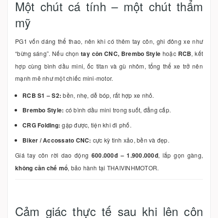
Một chút cá tính – một chút thẩm
mỹ
PG1 vốn dáng thể thao, nên khi có thêm tay côn, ghi đông xe như
“bừng sáng”. Nếu chọn
tay côn CNC, Brembo Style
hoặc
RCB
, kết
hợp cùng bình dầu mini, ốc titan và gù nhôm, tổng thể xe trở nên
mạnh mẽ như một chiếc mini-motor.
RCB S1 – S2:
bền, nhẹ, dễ bóp, rất hợp xe nhỏ.
Brembo Style:
có bình dầu mini trong suốt, đẳng cấp.
CRG Folding:
gập được, tiện khi đi phố.
Biker / Accossato CNC:
cực kỳ tinh xảo, bền và đẹp.
Giá tay côn rời dao động
600.000đ – 1.900.000đ
, lắp gọn gàng,
không cần chế mổ
, bảo hành tại THAIVINHMOTOR.
Cảm giác thực tế sau khi lên côn