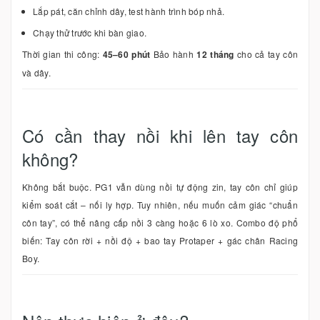
Lắp pát, căn chỉnh dây, test hành trình bóp nhả.
Chạy thử trước khi bàn giao.
Thời gian thi công:
45–60 phút
Bảo hành
12 tháng
cho cả tay côn
và dây.
Có cần thay nồi khi lên tay côn
không?
Không bắt buộc. PG1 vẫn dùng nồi tự động zin, tay côn chỉ giúp
kiểm soát cắt – nối ly hợp. Tuy nhiên, nếu muốn cảm giác “chuẩn
côn tay”, có thể nâng cấp nồi 3 càng hoặc 6 lò xo. Combo độ phổ
biến: Tay côn rời + nồi độ + bao tay Protaper + gác chân Racing
Boy.