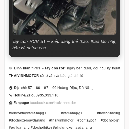
Tay côn RCB S1 – kiểu dáng thể thao, thao tác nhẹ,
bền và chính xác.
💬
Bình luận “PG1 + tay côn rời”
ngay bên dưới, đội ngũ kỹ thuật
THAIVINHMOTOR
sẽ tư vấn và báo giá chi tiết.
🏠 Địa chỉ:
57 – 86 – 97 – 99 Hoàng Diệu, Đà Nẵng
📞 Hotline/Zalo:
0935.333.110
📩 Fanpage:
facebook.com/thaivinhmotor
#lencontayyamahapg1 #yamahapg1 #tayconracing
#dochoixemaydanang #thaivinhmotor #contaypg1 #dochoipg1
#pg1danang #dochoibiker #phutungxemaydanang