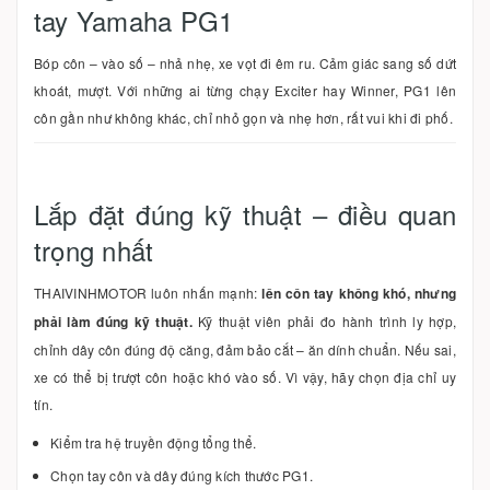
tay Yamaha PG1
Bóp côn – vào số – nhả nhẹ, xe vọt đi êm ru. Cảm giác sang số dứt
khoát, mượt. Với những ai từng chạy Exciter hay Winner, PG1 lên
côn gần như không khác, chỉ nhỏ gọn và nhẹ hơn, rất vui khi đi phố.
Lắp đặt đúng kỹ thuật – điều quan
trọng nhất
THAIVINHMOTOR luôn nhấn mạnh:
lên côn tay không khó, nhưng
phải làm đúng kỹ thuật.
Kỹ thuật viên phải đo hành trình ly hợp,
chỉnh dây côn đúng độ căng, đảm bảo cắt – ăn dính chuẩn. Nếu sai,
xe có thể bị trượt côn hoặc khó vào số. Vì vậy, hãy chọn địa chỉ uy
tín.
Kiểm tra hệ truyền động tổng thể.
Chọn tay côn và dây đúng kích thước PG1.