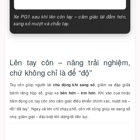
Xe PG1 sau khi lên côn tay – cảm giác lái đằm hơn,
sang số mượt và chắc tay.
Lên tay côn – nâng trải nghiệm,
chứ không chỉ là để “độ”
Tay côn giúp người lái
chủ động khi sang số
, giảm va đập giữa
bánh răng hộp số, giúp xe
bền hơn – êm hơn
. Khi vào cua hoặc
hãm động cơ, tay côn cho cảm giác điều khiển chính xác, mượt mà –
rất “đã tay”. Ngay cả khi chỉ chạy phố, côn rời cũng giúp xe sang số
nhẹ, giảm giật – đặc biệt khi dừng/đi liên tục.