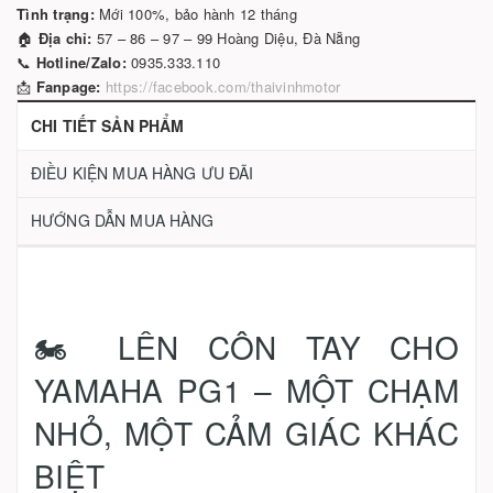
Tình trạng:
Mới 100%, bảo hành 12 tháng
🏠
Địa chỉ:
57 – 86 – 97 – 99 Hoàng Diệu, Đà Nẵng
📞
Hotline/Zalo:
0935.333.110
📩
Fanpage:
https://facebook.com/thaivinhmotor
CHI TIẾT SẢN PHẨM
ĐIỀU KIỆN MUA HÀNG ƯU ĐÃI
HƯỚNG DẪN MUA HÀNG
🏍️ LÊN CÔN TAY CHO
YAMAHA PG1 – MỘT CHẠM
NHỎ, MỘT CẢM GIÁC KHÁC
BIỆT