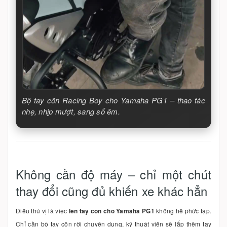
Bộ tay côn Racing Boy cho Yamaha PG1 – thao tác
nhẹ, nhịp mượt, sang số êm.
Không cần độ máy – chỉ một chút
thay đổi cũng đủ khiến xe khác hẳn
Điều thú vị là việc
lên tay côn cho Yamaha PG1
không hề phức tạp.
Chỉ cần bộ tay côn rời chuyên dụng, kỹ thuật viên sẽ lắp thêm tay