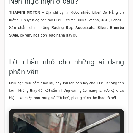
Nên thực hiện ở đâu?
THAIVINHMOTOR
– Địa chỉ uy tín được nhiều biker Đà Nẵng tin
tưởng. Chuyên độ côn tay PG1, Exciter, Sirius, Vespa, XSR, Rebel...
Sản phẩm chính hãng
Racing Boy, Accossato, Biker, Brembo
Style
, có tem, hóa đơn, bảo hành đầy đủ.
Lời nhắn nhỏ cho những ai đang
phân vân
Nếu bạn yêu cảm giác lái, hãy thử lên côn tay cho PG1. Không tốn
kém, không thay đổi kết cấu, nhưng cảm giác mang lại cực kỳ khác
biệt – xe mượt hơn, sang số “đã tay”, phong cách thể thao rõ nét.