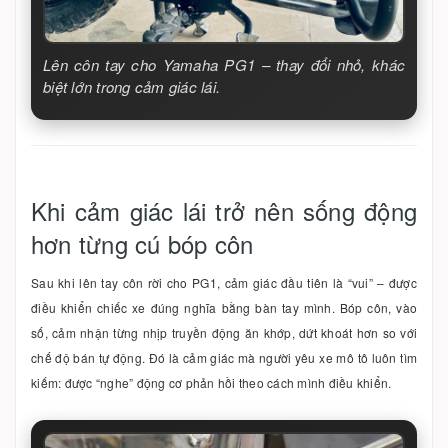
Lên côn tay cho Yamaha PG1 – thay đổi nhỏ, khác
biệt lớn trong cảm giác lái.
Khi cảm giác lái trở nên sống động
hơn từng cú bóp côn
Sau khi lên tay côn rời cho PG1, cảm giác đầu tiên là “vui” – được
điều khiển chiếc xe đúng nghĩa bằng bàn tay mình. Bóp côn, vào
số, cảm nhận từng nhịp truyền động ăn khớp, dứt khoát hơn so với
chế độ bán tự động. Đó là cảm giác mà người yêu xe mô tô luôn tìm
kiếm: được “nghe” động cơ phản hồi theo cách mình điều khiển.