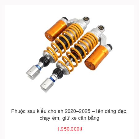
Cho vào giỏ hàng
ên dáng đẹp,
Ốc kiểu salaya cho xe sh – nâng tầm đẳn
yêu
25.000₫