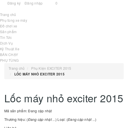
Đăng ký
Đăng nhập
0
Trang chủ
Phụ tùng xe máy
Đồ chơi xe
Sản phẩm
Tin Tức
Dịch Vụ
Kỹ Thuật Xe
BÁN CHẠY
PHỤ TÙNG
Trang chủ
Phụ Kiện EXCITER 2015
LỐC MÁY NHỎ EXCITER 2015
Lốc máy nhỏ exciter 2015
Mã sản phẩm:
Đang cập nhật
Thương hiệu: (
Đang cập nhật ...
)
Loại: (
Đang cập nhật ...
)
Liên hệ