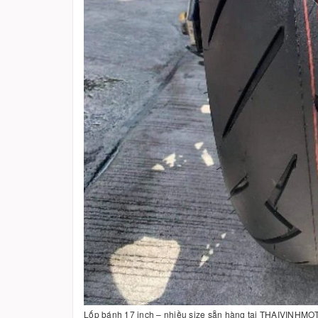
Lốp bánh 17 inch – nhiều size sẵn hàng tại THAIVINHM