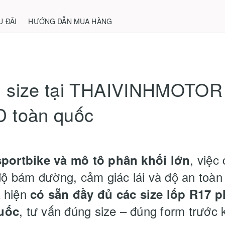
U ĐÃI
HƯỚNG DẪN MUA HÀNG
ủ size tại THAIVINHMOTOR
D toàn quốc
, việc
sportbike và mô tô phân khối lớn
độ bám đường, cảm giác lái và độ an toàn 
 hiện
có sẵn đầy đủ các size lốp R17 p
, tư vấn đúng size – đúng form trước k
uốc