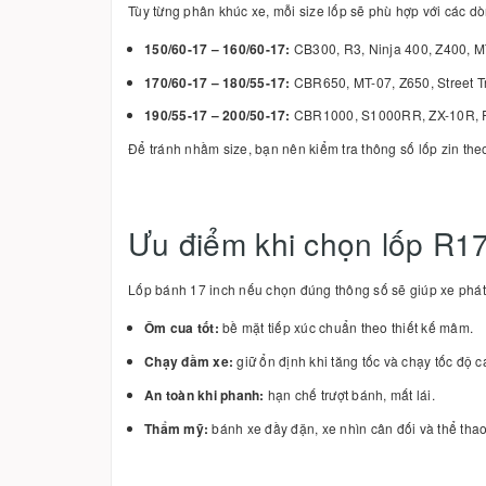
Tùy từng phân khúc xe, mỗi size lốp sẽ phù hợp với các d
150/60-17 – 160/60-17:
CB300, R3, Ninja 400, Z400, 
170/60-17 – 180/55-17:
CBR650, MT-07, Z650, Street T
190/55-17 – 200/50-17:
CBR1000, S1000RR, ZX-10R, 
Để tránh nhầm size, bạn nên kiểm tra thông số lốp zin th
Ưu điểm khi chọn lốp R1
Lốp bánh 17 inch nếu chọn đúng thông số sẽ giúp xe phát 
Ôm cua tốt:
bề mặt tiếp xúc chuẩn theo thiết kế mâm.
Chạy đầm xe:
giữ ổn định khi tăng tốc và chạy tốc độ c
An toàn khi phanh:
hạn chế trượt bánh, mất lái.
Thẩm mỹ:
bánh xe đầy đặn, xe nhìn cân đối và thể tha