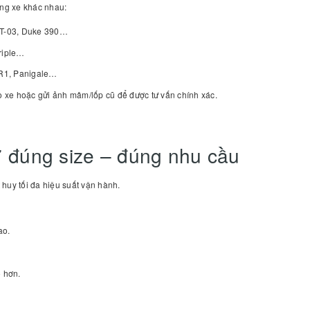
òng xe khác nhau:
MT-03, Duke 390…
riple…
R1, Panigale…
eo xe hoặc gửi ảnh mâm/lốp cũ để được tư vấn chính xác.
7 đúng size – đúng nhu cầu
huy tối đa hiệu suất vận hành.
ao.
o hơn.