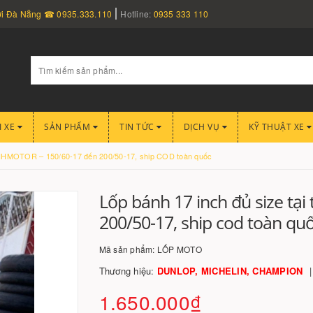
nơi Đà Nẵng ☎ 0935.333.110
Hotline:
0935 333 110
I XE
SẢN PHẨM
TIN TỨC
DỊCH VỤ
KỸ THUẬT XE
VINHMOTOR – 150/60-17 đến 200/50-17, ship COD toàn quốc
Lốp bánh 17 inch đủ size tại
200/50-17, ship cod toàn qu
Mã sản phẩm:
LỐP MOTO
Thương hiệu:
DUNLOP, MICHELIN, CHAMPION
1.650.000₫