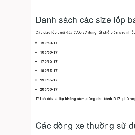
Danh sách các size lốp b
Các size lốp dưới đây được sử dụng rất phổ biến cho nhiề
150/60-17
160/60-17
170/60-17
180/55-17
190/55-17
200/50-17
Tất cả đều là
lốp không săm
, dùng cho
bánh R17
, phù hợ
Các dòng xe thường sử d