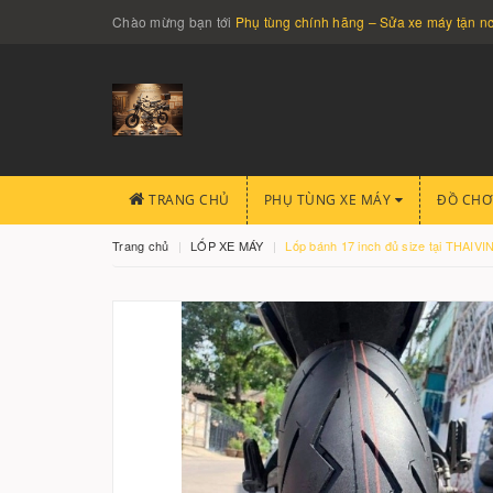
Chào mừng bạn tới
Phụ tùng chính hãng – Sửa xe máy tận 
TRANG CHỦ
PHỤ TÙNG XE MÁY
ĐỒ CHƠ
Trang chủ
LỐP XE MÁY
Lốp bánh 17 inch đủ size tại THAI