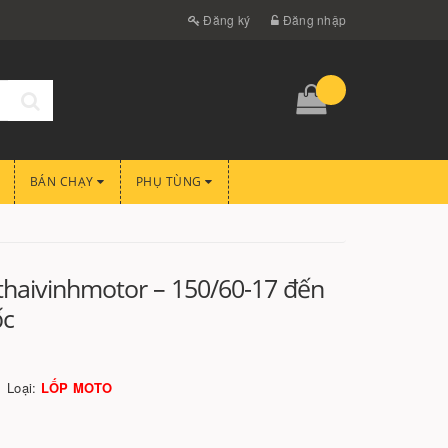
Đăng ký
Đăng nhập
BÁN CHẠY
PHỤ TÙNG
 thaivinhmotor – 150/60-17 đến
ốc
Loại:
LỐP MOTO