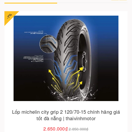
Cho vào giỏ hàng
Lốp xe yamaha tfx 150 chính hãng giá tốt tại đà
nẵng | thaivinhmotor
550.000₫