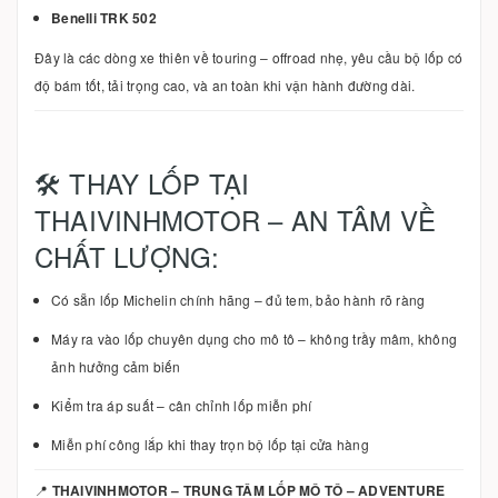
Benelli TRK 502
Đây là các dòng xe thiên về touring – offroad nhẹ, yêu cầu bộ lốp có
độ bám tốt, tải trọng cao, và an toàn khi vận hành đường dài.
🛠 THAY LỐP TẠI
THAIVINHMOTOR – AN TÂM VỀ
CHẤT LƯỢNG:
Có sẵn lốp Michelin chính hãng – đủ tem, bảo hành rõ ràng
Máy ra vào lốp chuyên dụng cho mô tô – không trầy mâm, không
ảnh hưởng cảm biến
Kiểm tra áp suất – cân chỉnh lốp miễn phí
Miễn phí công lắp khi thay trọn bộ lốp tại cửa hàng
📍
THAIVINHMOTOR – TRUNG TÂM LỐP MÔ TÔ – ADVENTURE