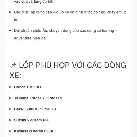
vào cua và tăng độ bền
Cấu trúc lốp cứng cáp – giúp xe ổn định ở tốc độ cao, chạy êm, ít
ồn
Đạt chuẩn châu Âu, chuyên dùng cho các dòng xe touring –
adventure hiện đại
📌 LỐP PHÙ HỢP VỚI CÁC DÒNG
XE:
Honda CB500X
Yamaha Tracer 7 / Tracer 9
BMW F700GS / F750GS
Suzuki V-Strom 650
Kawasaki Versys 650