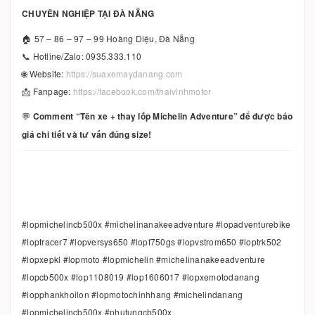
CHUYÊN NGHIỆP TẠI ĐÀ NẴNG
🏠 57 – 86 – 97 – 99 Hoàng Diệu, Đà Nẵng
📞 Hotline/Zalo: 0935.333.110
🌐 Website:
https://suaxemaydanang.com
📩 Fanpage:
https://facebook.com/thaivinhmotor
💬
Comment “Tên xe + thay lốp Michelin Adventure” để được báo
giá chi tiết và tư vấn đúng size!
#lopmichelincb500x #michelinanakeeadventure #lopadventurebike
#loptracer7 #lopversys650 #lopf750gs #lopvstrom650 #loptrk502
#lopxepkl #lopmoto #lopmichelin #michelinanakeeadventure
#lopcb500x #lop1108019 #lop1606017 #lopxemotodanang
#lopphankhoilon #lopmotochinhhang #michelindanang
#lopmichelincb500x #phutungcb500x