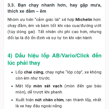
3.3. Bạn chạy nhanh hơn, hay gặp mưa,
thích xe đầm – êm
Nhóm ưu tiên “cảm giác lái” sẽ hợp
Michelin
hơn:
chạy đầm, êm và bám tốt khi vào cua/đường ướt
(tùy dòng gai). Tất nhiên chi phí cao hơn, nhưng
đổi lại là độ ổn định và sự tự tin khi vận hành.
4) Dấu hiệu lốp AB/Vario/Click đến
lúc phải thay
Lốp
chai cứng
, chạy nghe “lộp cộp”, xe không
còn êm như trước.
Mặt lốp
mòn sát vạch
(mòn đến gai báo
mòn), dễ trượt khi phanh.
Xuất hiện
nứt chân chim
, rạn thành lốp, nhất
là xe hay đậu ngoài nắng.