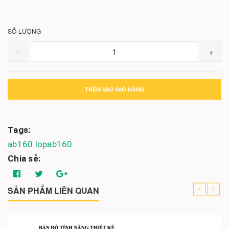
(êm/bám/bền), THAIVINHMOTOR sẽ
tư vấn đúng
size 90/80-14 & 100/80-14
và gợi ý lựa chọn phù
hợp ngân sách. Hỗ trợ
ship COD toàn quốc
.
Liên hệ đặt lốp – tư vấn đúng size
🏠
57 – 86 – 97 – 99 Hoàng Diệu, Đà Nẵng
📞
Hotline/Zalo: 0935.333.110
📩
Fanpage:
https://facebook.com/thaivinhmotor
#lopab160 #lopab150 #lopab125 #lopvario160
#lopvario150 #lopclick160 #lopclick150i
#lop908014 #lop1008014 #lopirc #lopeuromina
#lopmichelin #thaylopxemaydanang