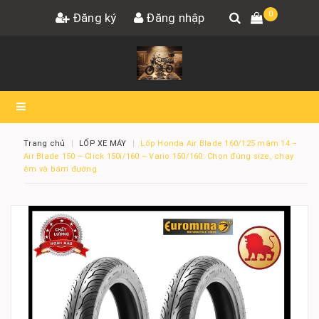
0
Đăng ký
Đăng nhập
Trang chủ
LỐP XE MÁY
Lốp Honda Air Blade 160/125 mâm 14 –
Air Blade 150 – Click 150i/160 – Vario 150/160: Chọn đúng size, chạy
êm và bám đường