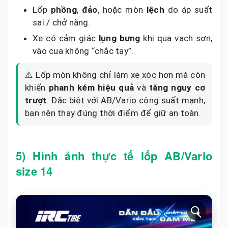
Lốp
phồng
,
đảo
, hoặc mòn
lệch
do áp suất
sai / chở nặng.
Xe có cảm giác
lụng bưng
khi qua vạch sơn,
vào cua không “chắc tay”.
⚠️ Lốp mòn không chỉ làm xe xóc hơn mà còn
khiến
phanh kém hiệu quả
và
tăng nguy cơ
trượt
. Đặc biệt với AB/Vario công suất mạnh,
bạn nên thay đúng thời điểm để giữ an toàn.
5) Hình ảnh thực tế lốp AB/Vario
size 14