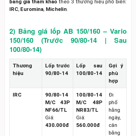
bảng giá tham khảo
theo 3 thương hiệu phổ biến:
IRC
,
Euromina
,
Michelin
.
2) Bảng giá lốp AB 150/160 – Vario
150/160 (Trước 90/80-14 | Sau
100/80-14)
Thương
Lốp trước
Lốp sau
Gợi ý
hiệu
90/80-14
100/80-14
phù
hợp
IRC
90/80-14
100/80-14
Đi
M/C 43P
M/C 48P
phố
NF66/TL
NR83/TL
hằng
Giá:
Giá:
ngày,
430.000đ
560.000đ
cân
bằng