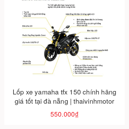
SỐ LƯỢNG
-
+
THÊM VÀO GIỎ HÀNG
Tags:
ab160
lopab160
Chia sẻ:
SẢN PHẨM LIÊN QUAN