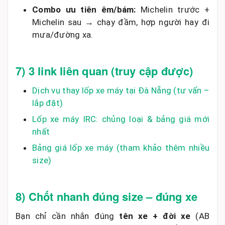
Nhấn vào ảnh để phóng to (zoom + caption popup).
6) Gợi ý combo thay lốp “đáng tiền”
cho AB/Vario/Click
Combo cân bằng:
IRC trước + IRC sau → đi
phố ổn định, dễ đi, giá hợp lý.
Combo tiết kiệm:
Euromina trước +
Euromina sau → ngân sách tốt, vẫn bám ổn
nếu bơm đúng áp.