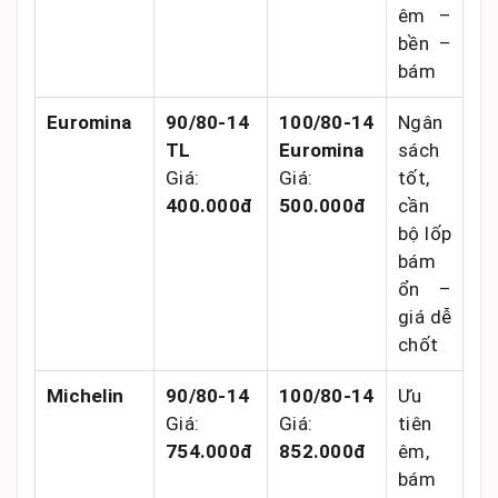
êm –
bền –
bám
Euromina
90/80-14
100/80-14
Ngân
TL
Euromina
sách
Giá:
Giá:
tốt,
400.000đ
500.000đ
cần
bộ lốp
bám
ổn –
giá dễ
chốt
Michelin
90/80-14
100/80-14
Ưu
Giá:
Giá:
tiên
754.000đ
852.000đ
êm,
bám