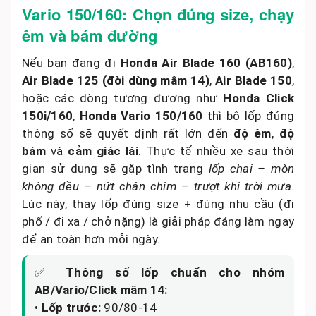
Vario 150/160: Chọn đúng size, chạy
êm và bám đường
Nếu bạn đang đi
Honda Air Blade 160 (AB160)
,
Air Blade 125 (đời dùng mâm 14)
,
Air Blade 150
,
hoặc các dòng tương đương như
Honda Click
150i/160
,
Honda Vario 150/160
thì bộ lốp đúng
thông số sẽ quyết định rất lớn đến
độ êm
,
độ
bám
và
cảm giác lái
. Thực tế nhiều xe sau thời
gian sử dụng sẽ gặp tình trạng
lốp chai – mòn
không đều – nứt chân chim – trượt khi trời mưa
.
Lúc này, thay lốp đúng size + đúng nhu cầu (đi
phố / đi xa / chở nặng) là giải pháp đáng làm ngay
để an toàn hơn mỗi ngày.
✅
Thông số lốp chuẩn cho nhóm
AB/Vario/Click mâm 14:
•
Lốp trước:
90/80-14