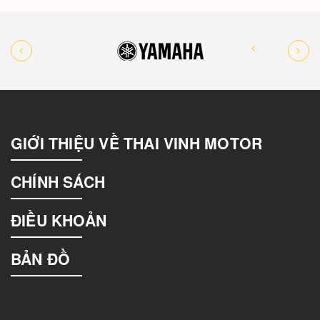
Cho vào giỏ hàng
Lốp xe yamaha tfx 150 chính hãng
giá tốt tại đà nẵng | thaivinhmotor
550.000₫