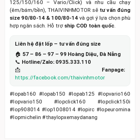
Combo ưu tiên êm/bám:
Michelin trước +
Michelin sau → chạy đầm, hợp người hay đi
mưa/đường xa.
7) 3 link liên quan (truy cập được)
Dịch vụ thay lốp xe máy tại Đà Nẵng (tư vấn –
lắp đặt)
Lốp xe máy IRC: chủng loại & bảng giá mới
nhất
Bảng giá lốp xe máy (tham khảo thêm nhiều
size)
8) Chốt nhanh đúng size – đúng xe
Bạn chỉ cần nhắn đúng
tên xe + đời xe
(AB
125/150/160 – Vario/Click) và nhu cầu chạy