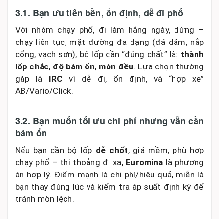
3.1. Bạn ưu tiên bền, ổn định, dễ đi phố
Với nhóm chạy phố, đi làm hằng ngày, dừng –
chạy liên tục, mặt đường đa dạng (đá dăm, nắp
cống, vạch sơn), bộ lốp cần “đúng chất” là:
thành
lốp chắc
,
độ bám ổn
,
mòn đều
. Lựa chọn thường
gặp là
IRC
vì dễ đi, ổn định, và “hợp xe”
AB/Vario/Click.
3.2. Bạn muốn tối ưu chi phí nhưng vẫn cần
bám ổn
Nếu bạn cần bộ lốp
dễ chốt
, giá mềm, phù hợp
chạy phố – thi thoảng đi xa,
Euromina
là phương
án hợp lý. Điểm mạnh là chi phí/hiệu quả, miễn là
bạn thay đúng lúc và kiểm tra áp suất định kỳ để
tránh mòn lệch.