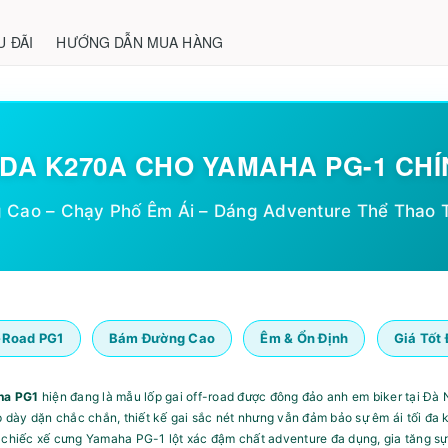
U ĐÃI
HƯỚNG DẪN MUA HÀNG
DA K270A CHO YAMAHA PG-1 CH
Cao – Chạy Phố Êm Ái – Dáng Adventure Thể Thao 
-Road PG1
Bám Đường Cao
Êm & Ổn Định
Giá Tốt
ha PG1
hiện đang là mẫu lốp gai off-road được đông đảo anh em biker tại Đà 
p dày dặn chắc chắn, thiết kế gai sắc nét nhưng vẫn đảm bảo sự êm ái tối đa 
 chiếc xế cưng Yamaha PG-1 lột xác đậm chất adventure đa dụng, gia tăng sự