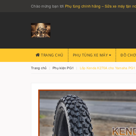
Chào mừng bạn tới
Phụ tùng chính hãng – Sửa xe máy tận 
TRANG CHỦ
PHỤ TÙNG XE MÁY
ĐỒ CHƠ
Trang chủ
Phụ kiện PG1
Lốp Kenda K270A cho Yamaha PG1 - 