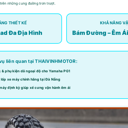
 trên những cung đường trơn trượt.
ÁNG THIẾT KẾ
KHẢ NĂNG V
oad Đa Địa Hình
Bám Đường – Êm Ái
 vụ liên quan tại THAIVINHMOTOR:
g & phụ kiện dã ngoại độ cho Yamaha PG1
 lốp xe máy chính hãng tại Đà Nẵng
máy định kỳ giúp xế cưng vận hành êm ái