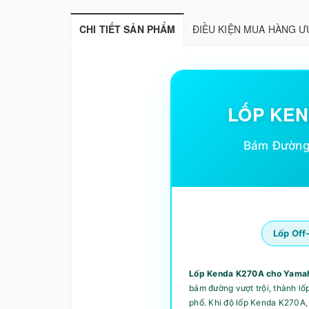
CHI TIẾT SẢN PHẨM
ĐIỀU KIỆN MUA HÀNG Ư
LỐP KEN
Bám Đường 
Lốp Off
Lốp Kenda K270A cho Yama
bám đường vượt trội, thành lố
phố. Khi độ lốp Kenda K270A,