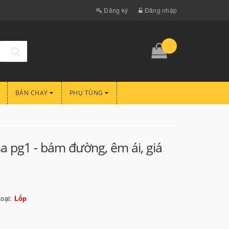
Đăng ký
Đăng nhập
BÁN CHẠY
PHỤ TÙNG
 pg1 - bám đường, êm ái, giá
Loại:
Lốp