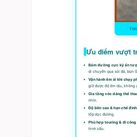
THU
Ưu điểm vượt t
Bám đường cực kỳ ấn tượ
di chuyển qua sỏi đá, bùn 
Vận hành êm ái khi chạy p
giữ được độ êm dịu, không gâ
Gia tăng vóc dáng thể tha
nhìn.
Độ bền cao & hạn chế đinh
lốp dọc đường.
Phù hợp touring & đi công 
hình xấu.