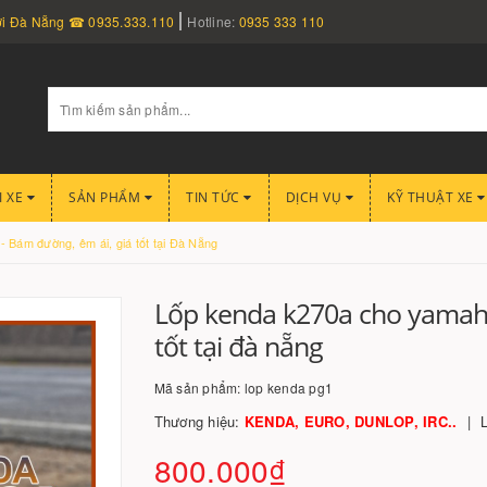
nơi Đà Nẵng ☎ 0935.333.110
Hotline:
0935 333 110
I XE
SẢN PHẨM
TIN TỨC
DỊCH VỤ
KỸ THUẬT XE
Bám đường, êm ái, giá tốt tại Đà Nẵng
Lốp kenda k270a cho yamaha
tốt tại đà nẵng
Mã sản phẩm:
lop kenda pg1
Thương hiệu:
KENDA, EURO, DUNLOP, IRC..
800.000₫