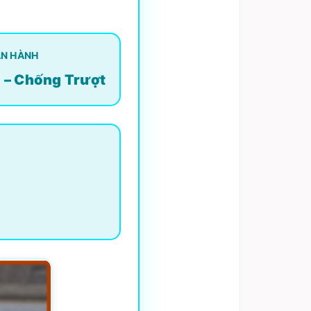
ẬN HÀNH
 – Chống Trượt