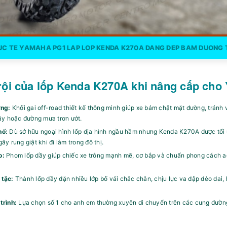
C TE YAMAHA PG1 LAP LOP KENDA K270A DANG DEP BAM DUONG
rội của lốp Kenda K270A khi nâng cấp ch
ng:
Khối gai off-road thiết kế thông minh giúp xe bám chặt mặt đường, tránh 
lầy hoặc đường mưa trơn ướt.
hố:
Dù sở hữu ngoại hình lốp địa hình ngầu hầm nhưng Kenda K270A được tối ư
y rung giật khi đi làm trong đô thị.
o:
Phom lốp dầy giúp chiếc xe trông mạnh mẽ, cơ bắp và chuẩn phong cách a
 tặc:
Thành lốp dầy đặn nhiều lớp bố vải chắc chắn, chịu lực va đập dẻo dai,
trình:
Lựa chọn số 1 cho anh em thường xuyên di chuyển trên các cung đườn