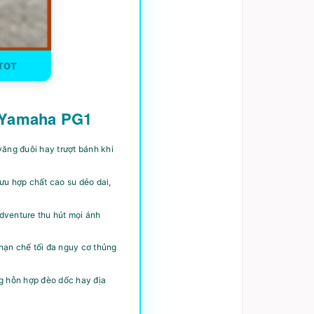
 TOT
o Yamaha PG1
văng đuôi hay trượt bánh khi
u hợp chất cao su dẻo dai,
dventure thu hút mọi ánh
 hạn chế tối đa nguy cơ thủng
g hỗn hợp đèo dốc hay địa