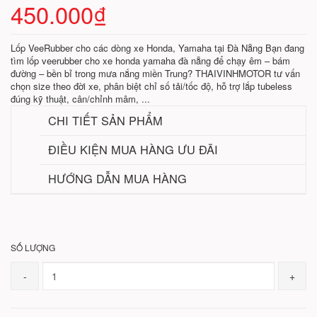
450.000₫
Lốp VeeRubber cho các dòng xe Honda, Yamaha tại Đà Nẵng Bạn đang
tìm lốp veerubber cho xe honda yamaha đà nẵng để chạy êm – bám
đường – bền bỉ trong mưa nắng miền Trung? THAIVINHMOTOR tư vấn
chọn size theo đời xe, phân biệt chỉ số tải/tốc độ, hỗ trợ lắp tubeless
đúng kỹ thuật, cân/chỉnh mâm, ...
CHI TIẾT SẢN PHẨM
ĐIỀU KIỆN MUA HÀNG ƯU ĐÃI
HƯỚNG DẪN MUA HÀNG
SỐ LƯỢNG
-
+