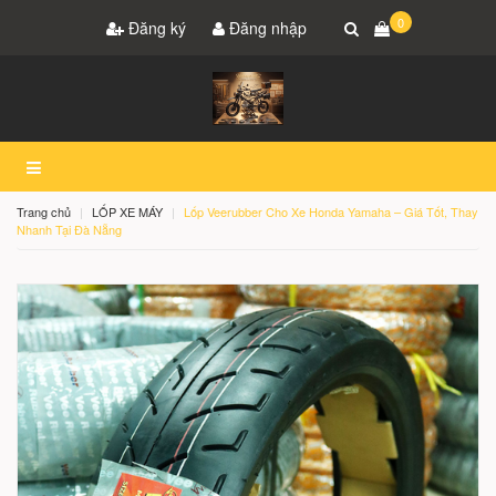
0
Đăng ký
Đăng nhập
Trang chủ
LỐP XE MÁY
Lốp Veerubber Cho Xe Honda Yamaha – Giá Tốt, Thay
Nhanh Tại Đà Nẵng