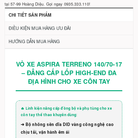
tại 57-99 Hoàng Diệu. Gọi ngay 0935.333.110!
CHI TIẾT SẢN PHẨM
ĐIỀU KIỆN MUA HÀNG ƯU ĐÃI
HƯỚNG DẪN MUA HÀNG
VỎ XE ASPIRA TERRENO 140/70-17
– ĐẲNG CẤP LỐP HIGH-END ĐA
ĐỊA HÌNH CHO XE CÔN TAY
🔥 Linh kiện nâng cấp đồng bộ và phụ tùng cho xe
côn tay thể thao khuyên dùng:
➜ Bộ nhông sên dĩa DID vàng công nghệ cao
chịu tải, vận hành êm ái