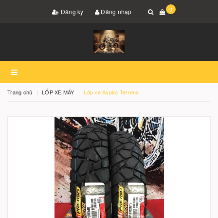
0
Đăng ký
Đăng nhập
Trang chủ
LỐP XE MÁY
Lốp xe Aspira Terreno