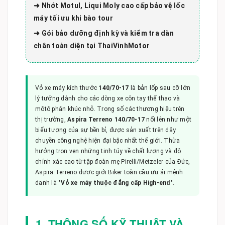
➜ Nhớt Motul, Liqui Moly cao cấp bảo vệ lốc
máy tối ưu khi bào tour
➜ Gói bảo dưỡng định kỳ và kiểm tra dàn
chân toàn diện tại ThaiVinhMotor
Vỏ xe máy kích thước
140/70-17
là bản lốp sau cỡ lớn
lý tưởng dành cho các dòng xe côn tay thể thao và
môtô phân khúc nhỏ. Trong số các thương hiệu trên
thị trường,
Aspira Terreno 140/70-17
nổi lên như một
biểu tượng của sự bền bỉ, được sản xuất trên dây
chuyền công nghệ hiện đại bậc nhất thế giới. Thừa
hưởng trọn vẹn những tinh túy về chất lượng và độ
chính xác cao từ tập đoàn mẹ Pirelli/Metzeler của Đức,
Aspira Terreno được giới Biker toàn cầu ưu ái mệnh
danh là
"Vỏ xe máy thuộc đẳng cấp High-end"
.
1. THÔNG SỐ KỸ THUẬT VÀ