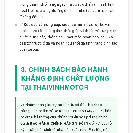
trong thành phố hàng ngày mà còn có thể vận hành linh
hoạt trên các cung đường địa hình nhẹ (đá dăm, sỏi cát,
đường đất bẩn).
✅
Kết cấu vỏ cứng cáp, siêu lâu mòn:
Các lớp bố vải
cường lực xếp chồng đan chéo giúp vách lốp vô cùng kịch
sườn cứng cáp, chống chịu mài mòn hoàn hảo, chịu va
đập tốt trước ổ gà và ngăn ngừa tối đa tình trạng đinh tặc
đâm xuyên.
3. CHÍNH SÁCH BẢO HÀNH
KHẲNG ĐỊNH CHẤT LƯỢNG
TẠI THAIVINHMOTOR
🤝 Nhằm mang lại sự an tâm tuyệt đối cho khách
hàng, sản phẩm vỏ xe Aspira Terreno 140/70-17 phân
phối tại hệ thống của chúng tôi được áp dụng chính
sách
BẢO HÀNH CHÍNH HÃNG 1 ĐỔI 1
đối với các lỗi
kỹ thuật phát sinh từ nhà sản xuất như: Phù lốp, nứt