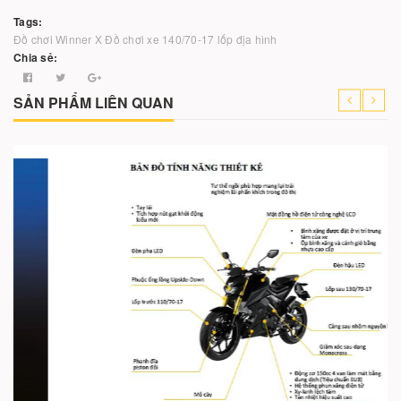
Tags:
Đồ chơi Winner X
Đồ chơi xe
140/70-17
lốp địa hình
Chia sẻ:
SẢN PHẨM LIÊN QUAN
Cho vào giỏ hàng