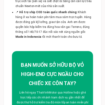
trục xích tải (sên xe) và siết chặt ốc bằng cần cân lực tiêu
chuẩn Newton-mét của nhà sản xuất.
📍
Hỗ trợ ship COD toàn quốc nhanh chóng:
Khách
hàng ở xa hoàn toàn yên tâm mua sắm trực tuyến. Hàng
được đóng gói kỹ lưỡng, giao tận cửa. Anh em được
quyền bóc hộp kiểm tra đúng hoa văn gai Terreno, đúng
thông số 140/70-17 đúc nổi sắc nét cùng nguồn gốc
Made in Indonesia
rồi mới thanh toán cho bưu tá.
BẠN MUỐN SỞ HỮU BỘ VỎ
HIGH-END CỰC NGẦU CHO
CHIẾC XE CÔN TAY?
Liên hệ ngay ThaiVinhMotor qua Hotline hoặc ghé
trực tiếp các chi nhánh trạm dịch vụ gần nhất để
được thợ hỗ trợ kiểm tra độ mòn lốp an toàn miễn phí