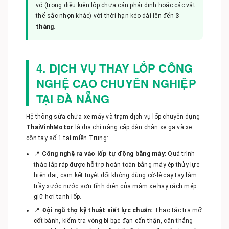
vỏ (trong điều kiện lốp chưa cán phải đinh hoặc các vật
thể sắc nhọn khác) với thời hạn kéo dài lên đến
3
tháng
.
4. DỊCH VỤ THAY LỐP CÔNG
NGHỆ CAO CHUYÊN NGHIỆP
TẠI ĐÀ NẴNG
Hệ thống sửa chữa xe máy và trạm dịch vụ lốp chuyên dụng
ThaiVinhMotor
là địa chỉ nâng cấp dàn chân xe ga và xe
côn tay số 1 tại miền Trung:
📍
Công nghệ ra vào lốp tự động bằng máy:
Quá trình
tháo lắp ráp được hỗ trợ hoàn toàn bằng máy ép thủy lực
hiện đại, cam kết tuyệt đối không dùng cờ-lê cạy tay làm
trầy xước nước sơn tĩnh điện của mâm xe hay rách mép
giữ hơi tanh lốp.
📍
Đội ngũ thợ kỹ thuật siết lực chuẩn:
Thao tác tra mỡ
cốt bánh, kiểm tra vòng bi bạc đạn cẩn thận, căn thẳng