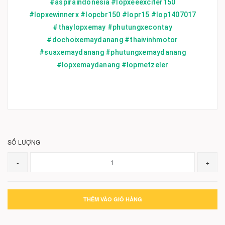
#aspiraindonesia #lopxeeexciter150
#lopxewinnerx #lopcbr150 #lopr15 #lop1407017
#thaylopxemay #phutungxecontay
#dochoixemaydanang #thaivinhmotor
#suaxemaydanang #phutungxemaydanang
#lopxemaydanang #lopmetzeler
SỐ LƯỢNG
-
+
THÊM VÀO GIỎ HÀNG