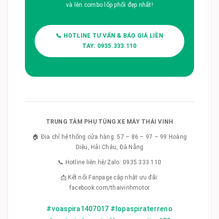
và lên combo lốp phối đẹp nhất!
📞 HOTLINE TƯ VẤN & BÁO GIÁ LIỀN
TAY: 0935.333.110
TRUNG TÂM PHỤ TÙNG XE MÁY THÁI VINH
🏠 Địa chỉ hệ thống cửa hàng: 57 – 86 – 97 – 99 Hoàng
Diệu, Hải Châu, Đà Nẵng
📞 Hotline liên hệ/Zalo: 0935.333.110
📩 Kết nối Fanpage cập nhật ưu đãi:
facebook.com/thaivinhmotor
#voaspira1407017 #lopaspiraterreno