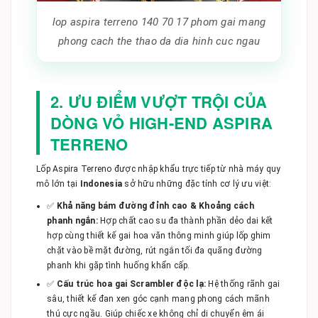
lop aspira terreno 140 70 17 phom gai mang
phong cach the thao da dia hinh cuc ngau
2. ƯU ĐIỂM VƯỢT TRỘI CỦA
DÒNG VỎ HIGH-END ASPIRA
TERRENO
Lốp Aspira Terreno được nhập khẩu trực tiếp từ nhà máy quy
mô lớn tại
Indonesia
sở hữu những đặc tính cơ lý ưu việt:
✅
Khả năng bám đường đỉnh cao & Khoảng cách
phanh ngắn:
Hợp chất cao su đa thành phần dẻo dai kết
hợp cùng thiết kế gai hoa văn thông minh giúp lốp ghim
chặt vào bề mặt đường, rút ngắn tối đa quãng đường
phanh khi gặp tình huống khẩn cấp.
✅
Cấu trúc hoa gai Scrambler độc lạ:
Hệ thống rãnh gai
sâu, thiết kế đan xen góc cạnh mang phong cách mãnh
thú cực ngầu. Giúp chiếc xe không chỉ di chuyển êm ái