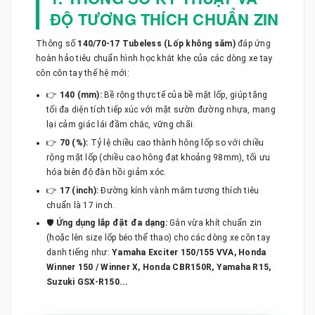
ĐỘ TƯƠNG THÍCH CHUẨN ZIN
Thông số
140/70-17 Tubeless (Lốp không săm)
đáp ứng
hoàn hảo tiêu chuẩn hình học khắt khe của các dòng xe tay
côn côn tay thế hệ mới:
👉
140 (mm):
Bề rộng thực tế của bề mặt lốp, giúp tăng
tối đa diện tích tiếp xúc với mặt sườn đường nhựa, mang
lại cảm giác lái đầm chắc, vững chãi.
👉
70 (%):
Tỷ lệ chiều cao thành hông lốp so với chiều
rộng mặt lốp (chiều cao hông đạt khoảng 98mm), tối ưu
hóa biên độ đàn hồi giảm xóc.
👉
17 (inch):
Đường kính vành mâm tương thích tiêu
chuẩn là 17 inch.
🛡️
Ứng dụng lắp đặt đa dạng:
Gắn vừa khít chuẩn zin
(hoặc lên size lốp béo thể thao) cho các dòng xe côn tay
danh tiếng như:
Yamaha Exciter 150/155 VVA, Honda
Winner 150 / Winner X, Honda CBR150R, Yamaha R15,
Suzuki GSX-R150...