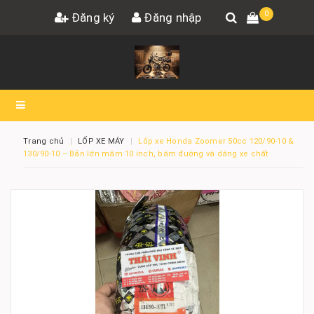
0
Đăng ký
Đăng nhập
Trang chủ
LỐP XE MÁY
Lốp xe Honda Zoomer 50cc 120/90-10 &
130/90-10 – Bản lớn mâm 10 inch, bám đường và dáng xe chất