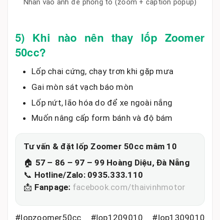
Nhấn vào ảnh để phóng to (zoom + caption popup)
5) Khi nào nên thay lốp Zoomer
50cc?
Lốp chai cứng, chạy trơn khi gặp mưa
Gai mòn sát vạch báo mòn
Lốp nứt, lão hóa do để xe ngoài nắng
Muốn nâng cấp form bánh và độ bám
Tư vấn & đặt lốp Zoomer 50cc mâm 10
🏠
57 – 86 – 97 – 99 Hoàng Diệu, Đà Nẵng
📞
Hotline/Zalo: 0935.333.110
📩
Fanpage:
facebook.com/thaivinhmotor
#lopzoomer50cc #lop1209010 #lop1309010