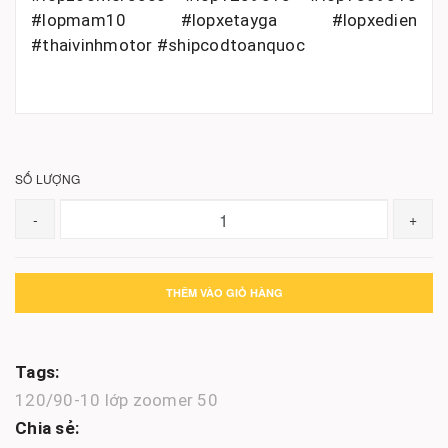
#lopmam10 #lopxetayga #lopxedien
#thaivinhmotor #shipcodtoanquoc
SỐ LƯỢNG
-
+
THÊM VÀO GIỎ HÀNG
Tags:
120/90-10
lớp zoomer 50
Chia sẻ: