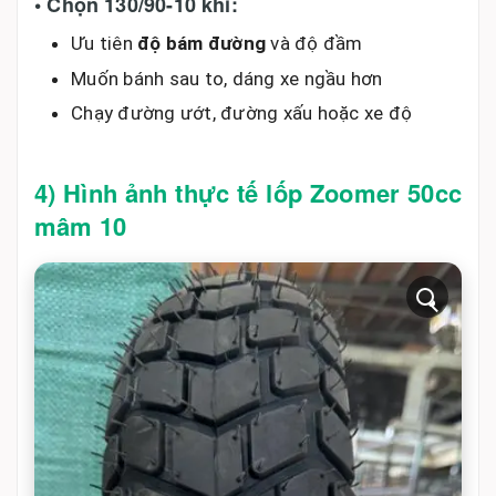
• Chọn 130/90-10 khi:
Ưu tiên
độ bám đường
và độ đầm
Muốn bánh sau to, dáng xe ngầu hơn
Chạy đường ướt, đường xấu hoặc xe độ
4) Hình ảnh thực tế lốp Zoomer 50cc
mâm 10