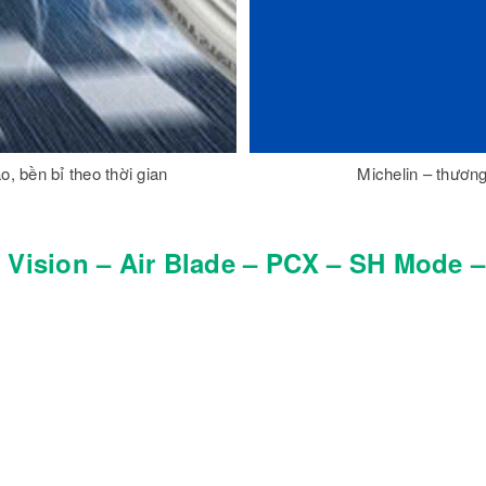
 bền bỉ theo thời gian
Michelin – thươn
 Vision – Air Blade – PCX – SH Mode 