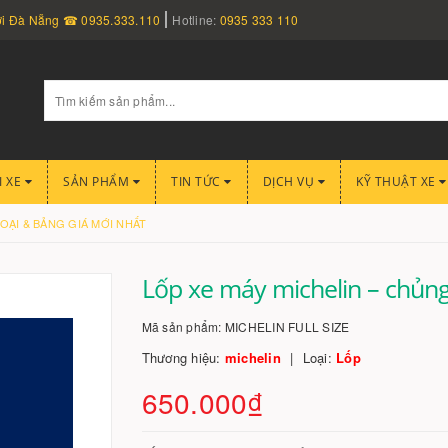
nơi Đà Nẵng ☎ 0935.333.110
Hotline:
0935 333 110
I XE
SẢN PHẨM
TIN TỨC
DỊCH VỤ
KỸ THUẬT XE
OẠI & BẢNG GIÁ MỚI NHẤT
Lốp xe máy michelin – chủng
Mã sản phẩm:
MICHELIN FULL SIZE
Thương hiệu:
michelin
Loại:
Lốp
650.000₫