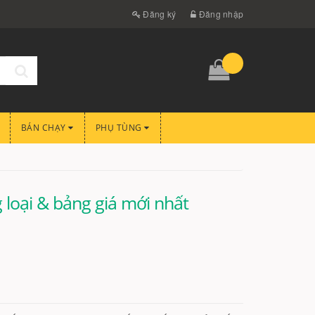
Đăng ký
Đăng nhập
BÁN CHẠY
PHỤ TÙNG
 loại & bảng giá mới nhất