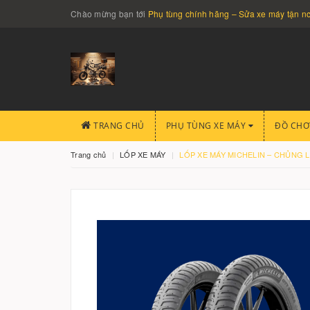
Chào mừng bạn tới
Phụ tùng chính hãng – Sửa xe máy tận 
TRANG CHỦ
PHỤ TÙNG XE MÁY
ĐỒ CHƠ
Trang chủ
LỐP XE MÁY
LỐP XE MÁY MICHELIN – CHỦNG L