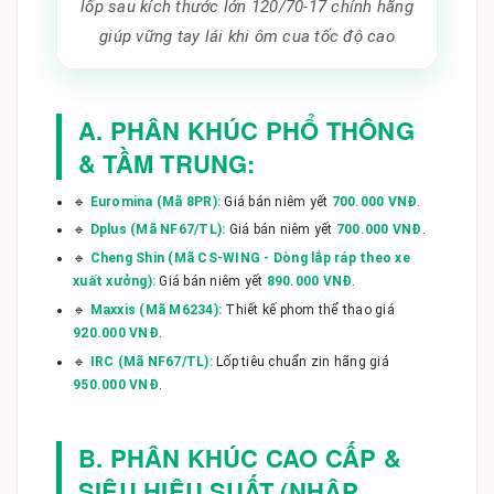
lốp sau kích thước lớn 120/70-17 chính hãng
giúp vững tay lái khi ôm cua tốc độ cao
A. PHÂN KHÚC PHỔ THÔNG
& TẦM TRUNG:
🔹
Euromina (Mã 8PR):
Giá bán niêm yết
700.000 VNĐ
.
🔹
Dplus (Mã NF67/TL):
Giá bán niêm yết
700.000 VNĐ
.
🔹
Cheng Shin (Mã CS-WING - Dòng lắp ráp theo xe
xuất xưởng):
Giá bán niêm yết
890.000 VNĐ
.
🔹
Maxxis (Mã M6234):
Thiết kế phom thể thao giá
920.000 VNĐ
.
🔹
IRC (Mã NF67/TL):
Lốp tiêu chuẩn zin hãng giá
950.000 VNĐ
.
B. PHÂN KHÚC CAO CẤP &
SIÊU HIỆU SUẤT (NHẬP