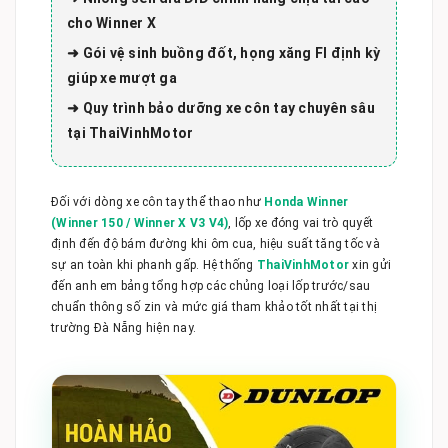
cho Winner X
➜ Gói vệ sinh buồng đốt, họng xăng FI định kỳ
giúp xe mượt ga
➜ Quy trình bảo dưỡng xe côn tay chuyên sâu
tại ThaiVinhMotor
Đối với dòng xe côn tay thể thao như
Honda Winner
(Winner 150 / Winner X V3 V4)
, lốp xe đóng vai trò quyết
định đến độ bám đường khi ôm cua, hiệu suất tăng tốc và
sự an toàn khi phanh gấp. Hệ thống
ThaiVinhMotor
xin gửi
đến anh em bảng tổng hợp các chủng loại lốp trước/sau
chuẩn thông số zin và mức giá tham khảo tốt nhất tại thị
trường Đà Nẵng hiện nay.