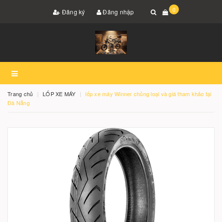
0
Đăng ký
Đăng nhập
Trang chủ
LỐP XE MÁY
lốp xe máy Winner chủng loại và giá tham khảo tại
Đà Nẵng