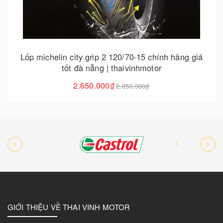
Lốp xe yamaha tfx 150 chính hãng giá tốt tại đà
nẵng | thaivinhmotor
550.000₫
GIỚI THIỆU VỀ THAI VINH MOTOR