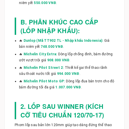
niêm yết
550.000 VNĐ
.
B. PHÂN KHÚC CAO CẤP
(LỐP NHẬP KHẨU):
🔥
Dunlop (Mã TT902 TL - Nhập khẩu Indonesia):
Giá
bán niêm yết
748.000 VNĐ
.
🔥
Michelin City Extra:
Dòng lốp chống đinh, bám đường
ướt vượt trội giá
908.000 VNĐ
.
🔥
Michelin Pilot Street 2:
Thiết kế gai thể thao rãnh
sâu thoát nước tốt giá
994.000 VNĐ
.
🔥
Michelin Pilot Moto GP:
Dòng lốp đua bán trơn cho độ
bám đường tối đa giá
1.007.000 VNĐ
.
2. LỐP SAU WINNER (KÍCH
CỠ TIÊU CHUẨN 120/70-17)
Phom lốp sau bản lớn 120mm giúp tạo dáng đứng thể thao