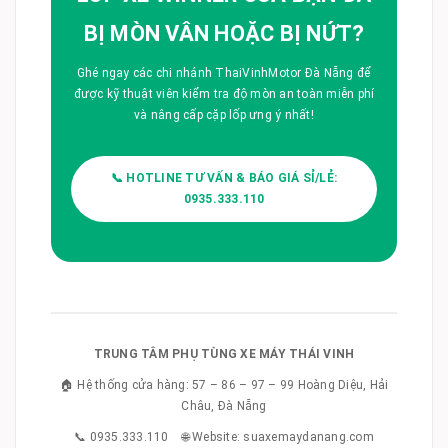
BỊ MÒN VÂN HOẶC BỊ NỨT?
Ghé ngay các chi nhánh ThaiVinhMotor Đà Nẵng để
được kỹ thuật viên kiểm tra độ mòn an toàn miễn phí
và nâng cấp cặp lốp ưng ý nhất!
📞 HOTLINE TƯ VẤN & BÁO GIÁ SỈ/LẺ:
0935.333.110
TRUNG TÂM PHỤ TÙNG XE MÁY THÁI VINH
🏠 Hệ thống cửa hàng: 57 – 86 – 97 – 99 Hoàng Diệu, Hải
Châu, Đà Nẵng
📞 0935.333.110 🌐 Website: suaxemaydanang.com