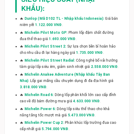
KHẨU):
🔥
Dunlop (Mã D102 TL - Nhập khẩu Indonesia):
Giá bán
niêm yết
1.122.000 VNĐ
.
🔥
Michelin Pilot Moto GP:
Phom lốp đậm chất đường
đua thể thao giá
1.693.000 VNĐ
.
🔥
Michelin Pilot Street 2:
Sự lựa chọn bền bỉ hoàn hảo
cho nhu cầu đi lại hàng ngày giá
1.735.000 VNĐ
.
🔥
Michelin Pilot Street Radial:
Công nghệ bố vải hướng
tâm giúp lốp siêu êm, giảm sinh nhiệt giá
2.558.000 VNĐ
.
🔥
Michelin Anakee Adventure (Nhập khẩu Tây Ban
Nha):
Lốp gai mãng cầu chuyên dụng đi đa địa hình giá
3.818.000 VNĐ
.
🔥
Michelin Road 6:
Dòng lốp phân khối lớn cao cấp đỉnh
cao về độ bám đường mưa giá
4.633.000 VNĐ
.
🔥
Michelin Power 6:
Dòng lốp siêu thể thao cho khả
năng tăng tốc mượt mà giá
5.473.000 VNĐ
.
🔥
Michelin Power Cup 2:
Phân khúc lốp trường đua cao
cấp nhất giá
5.794.000 VNĐ
.