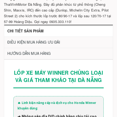
ThaiVinhMotor Đà Nẵng. Đầy đủ phân khúc từ phổ thông (Cheng
Shin, Maxxis, IRC) đến cao cấp (Dunlop, Michelin City Extra, Pilot
Street 2) cho kích thước lốp trước 80/90-17 và lốp sau 120/70-17 tại
57-99 Hoàng Diệu. Gọi ngay 0935.333.110!
CHI TIẾT SẢN PHẨM
ĐIỀU KIỆN MUA HÀNG ƯU ĐÃI
HƯỚNG DẪN MUA HÀNG
LỐP XE MÁY WINNER CHỦNG LOẠI
VÀ GIÁ THAM KHẢO TẠI ĐÀ NẴNG
🔥 Linh kiện nâng cấp và dịch vụ cho Honda Winner
khuyên dùng:
➜ Nhông sên dĩa DID chính hãng chịu tải cao