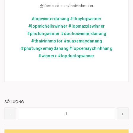
📩 facebook.com/thaivinhmotor
#lopwinnerdanang #thaylopwinner
#lopmichelinwinner #lopmaxxiswinner
#phutungwinner #dochoiwinnerdanang
#thaivinhmotor #suaxemaydanang
#phutungxemaydanang #lopxemaychinhhang
#winnerx #lopdunlopwinner
SỐ LƯỢNG
-
+