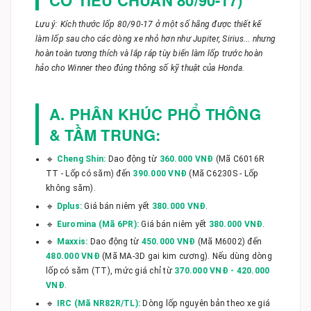
CỠ TIÊU CHUẨN 80/90-17)
Lưu ý: Kích thước lốp 80/90-17 ở một số hãng được thiết kế
làm lốp sau cho các dòng xe nhỏ hơn như Jupiter, Sirius... nhưng
hoàn toàn tương thích và lắp ráp tùy biến làm lốp trước hoàn
hảo cho Winner theo đúng thông số kỹ thuật của Honda.
A. PHÂN KHÚC PHỔ THÔNG
& TẦM TRUNG:
🔹
Cheng Shin:
Dao động từ
360.000 VNĐ
(Mã C6016R
TT - Lốp có săm) đến
390.000 VNĐ
(Mã C6230S - Lốp
không săm).
🔹
Dplus:
Giá bán niêm yết
380.000 VNĐ
.
🔹
Euromina (Mã 6PR):
Giá bán niêm yết
380.000 VNĐ
.
🔹
Maxxis:
Dao động từ
450.000 VNĐ
(Mã M6002) đến
480.000 VNĐ
(Mã MA-3D gai kim cương). Nếu dùng dòng
lốp có săm (TT), mức giá chỉ từ
370.000 VNĐ - 420.000
VNĐ
.
🔹
IRC (Mã NR82R/TL):
Dòng lốp nguyên bản theo xe giá