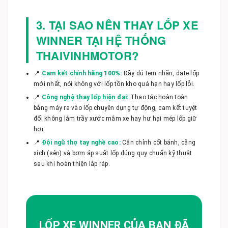
3. TẠI SAO NÊN THAY LỐP XE
WINNER TẠI HỆ THỐNG
THAIVINHMOTOR?
📍
Cam kết chính hãng 100%:
Đầy đủ tem nhãn, date lốp
mới nhất, nói không với lốp tồn kho quá hạn hay lốp lỗi.
📍
Công nghệ thay lốp hiện đại:
Thao tác hoàn toàn
bằng máy ra vào lốp chuyên dụng tự động, cam kết tuyệt
đối không làm trầy xước mâm xe hay hư hại mép lốp giữ
hơi.
📍
Đội ngũ thợ tay nghề cao:
Cân chỉnh cốt bánh, căng
xích (sên) và bơm áp suất lốp đúng quy chuẩn kỹ thuật
sau khi hoàn thiện lắp ráp.
LỐP XE WINNER CỦA BẠN ĐÃ