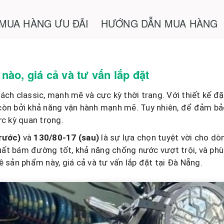
 MUA HÀNG ƯU ĐÃI
HƯỚNG DẪN MUA HÀNG
nào, giá cả và tư vấn lắp đặt
h classic, mạnh mẽ và cực kỳ thời trang. Với thiết kế đặ
còn bởi khả năng vận hành mạnh mẽ. Tuy nhiên, để đảm bảo 
ực kỳ quan trọng.
rước)
và
130/80-17 (sau)
là sự lựa chọn tuyệt vời cho dò
uất bám đường tốt, khả năng chống nước vượt trội, và phù
ề sản phẩm này, giá cả và tư vấn lắp đặt tại Đà Nẵng.