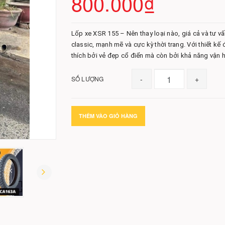
800.000₫
Lốp xe XSR 155 – Nên thay loại nào, giá cả và tư
classic, mạnh mẽ và cực kỳ thời trang. Với thiết k
thích bởi vẻ đẹp cổ điển mà còn bởi khả năng vận 
-
+
SỐ LƯỢNG
THÊM VÀO GIỎ HÀNG