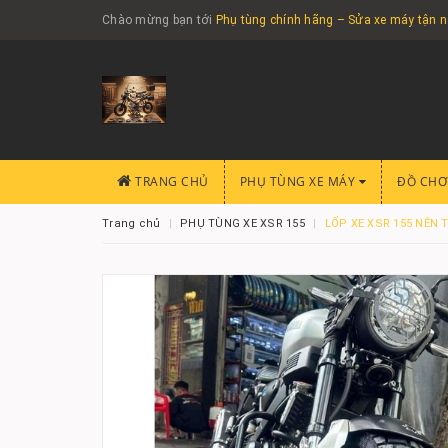
Chào mừng bạn tới
Phụ tùng chính hãng – Sửa xe máy tận 
TRANG CHỦ
PHỤ TÙNG XE MÁY
ĐỒ CHƠ
Trang chủ
PHỤ TÙNG XE XSR 155
LỐP XE XSR 155 NÊN T