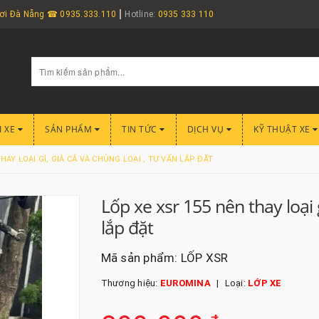
nơi Đà Nẵng ☎ 0935.333.110
Hotline:
0935 333 110
I XE
SẢN PHẨM
TIN TỨC
DỊCH VỤ
KỸ THUẬT XE
HAY LOẠI GÌ, GIÁ CẢ VÀ CHỦNG LOẠI , TƯ VẤN LẮP ĐẶT
Lốp xe xsr 155 nên thay loại g
lắp đặt
Mã sản phẩm:
LỐP XSR
Thương hiệu:
EUROMINA
Loại:
LỚP XE