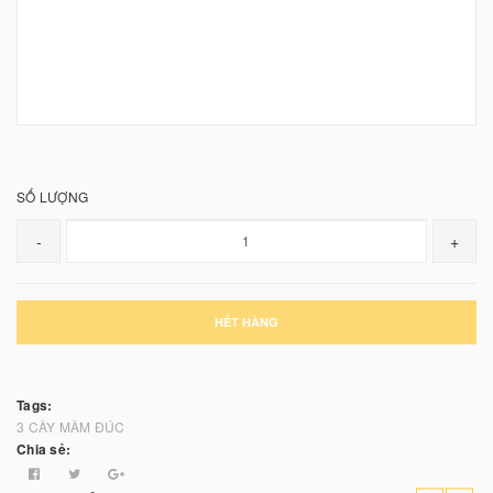
SỐ LƯỢNG
-
+
HẾT HÀNG
Tags:
3 CÂY
MÂM ĐÚC
Chia sẻ: