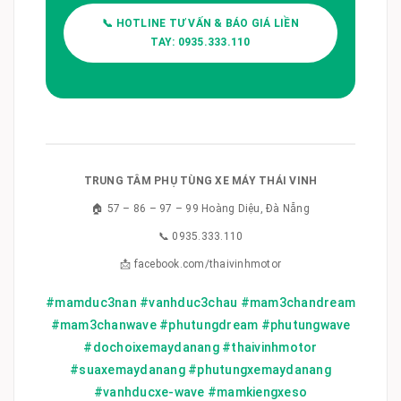
📞 HOTLINE TƯ VẤN & BÁO GIÁ LIỀN
TAY: 0935.333.110
TRUNG TÂM PHỤ TÙNG XE MÁY THÁI VINH
🏠 57 – 86 – 97 – 99 Hoàng Diệu, Đà Nẵng
📞 0935.333.110
📩 facebook.com/thaivinhmotor
#mamduc3nan #vanhduc3chau #mam3chandream
#mam3chanwave #phutungdream #phutungwave
#dochoixemaydanang #thaivinhmotor
#suaxemaydanang #phutungxemaydanang
#vanhducxe-wave #mamkiengxeso