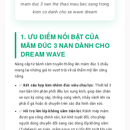
mam duc 3 nan the thao mau bac sang trong
kien co danh cho xe wave dream
1. ƯU ĐIỂM NỔI BẬT CỦA
MÂM ĐÚC 3 NAN DÀNH CHO
DREAM WAVE
Nâng cấp từ bánh căm truyền thống lên mâm đúc 3 chấu
mang lại những giá trị vượt trội về cả thẩm mỹ lẫn công
năng:
✅
Kết cấu hợp kim nhôm đúc siêu chịu lực:
Thiết kế 3
nan bản lớn phân phối đều lực xung kích, giúp dàn chân
xe cực kỳ cứng cáp, chống cong vênh, nhảy vành khi va
phải ổ gà hoặc di chuyển trên các địa hình dằn xóc.
✅
Hỗ trợ lên lốp không săm tiện lợi:
Rãnh mép mâm
được gia công chính xác, kín khít tuyệt đối, cho phép
người dùng chuyển đổi sang các dòng lốp không săm
(Tubeless) an toàn, giảm nguy cơ xì lốp đột ngột khi cán