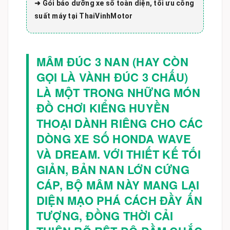
➜ Gói bảo dưỡng xe số toàn diện, tối ưu công
suất máy tại ThaiVinhMotor
MÂM ĐÚC 3 NAN (HAY CÒN
GỌI LÀ VÀNH ĐÚC 3 CHẤU)
LÀ MỘT TRONG NHỮNG MÓN
ĐỒ CHƠI KIỂNG HUYỀN
THOẠI DÀNH RIÊNG CHO CÁC
DÒNG XE SỐ HONDA WAVE
VÀ DREAM. VỚI THIẾT KẾ TỐI
GIẢN, BẢN NAN LỚN CỨNG
CÁP, BỘ MÂM NÀY MANG LẠI
DIỆN MẠO PHÁ CÁCH ĐẦY ẤN
TƯỢNG, ĐỒNG THỜI CẢI