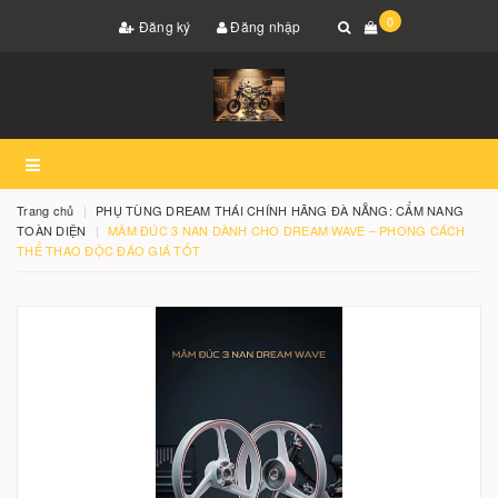
0
Đăng ký
Đăng nhập
Trang chủ
PHỤ TÙNG DREAM THÁI CHÍNH HÃNG ĐÀ NẴNG: CẨM NANG
TOÀN DIỆN
MÂM ĐÚC 3 NAN DÀNH CHO DREAM WAVE – PHONG CÁCH
THỂ THAO ĐỘC ĐÁO GIÁ TỐT