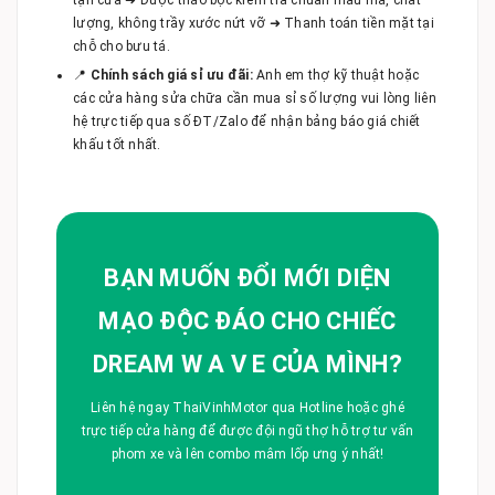
lượng, không trầy xước nứt vỡ ➜ Thanh toán tiền mặt tại
chỗ cho bưu tá.
📍
Chính sách giá sỉ ưu đãi:
Anh em thợ kỹ thuật hoặc
các cửa hàng sửa chữa cần mua sỉ số lượng vui lòng liên
hệ trực tiếp qua số ĐT/Zalo để nhận bảng báo giá chiết
khấu tốt nhất.
BẠN MUỐN ĐỔI MỚI DIỆN
MẠO ĐỘC ĐÁO CHO CHIẾC
DREAM W A V E CỦA MÌNH?
Liên hệ ngay ThaiVinhMotor qua Hotline hoặc ghé
trực tiếp cửa hàng để được đội ngũ thợ hỗ trợ tư vấn
phom xe và lên combo mâm lốp ưng ý nhất!