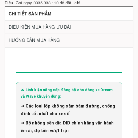
Diệu. Gọi ngay 0935.333.110 để đặt lịch!
CHI TIẾT SẢN PHẨM
ĐIỀU KIỆN MUA HÀNG ƯU ĐÃI
HƯỚNG DẪN MUA HÀNG
🔥 Linh kiện nâng cấp đồng bộ cho dòng xe Dream
và Wave khuyên dùng:
➜ Các loại lốp không săm bám đường, chống
đinh tốt nhất cho xe số
➜ Bộ nhông sên dĩa DID chính hãng vận hành
êm ái, độ bền vượt trội