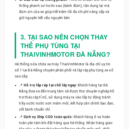
thống phanh cơ trước sau (bánh đùm), tận dụng lại má
đùm zin của xe giúp tiết kiệm tối đa chi phí nâng cấp và
giữ nguyên kết cấu nguyên bản.
3. TẠI SAO NÊN CHỌN THAY
THẾ PHỤ TÙNG TẠI
THAIVINHMOTOR ĐÀ NẴNG?
Hệ thống sửa chữa xe máy ThaiVinhMotor là địa chỉ uy tín
số 1 tại Đà Nẵng chuyên phân phối và lắp ráp phụ tùng xe số
cao cấp:
📍
Hỗ trợ lắp ráp tại chỗ lấy ngay:
Khách hàng tại Đà
Nẵng đưa xe đến trung tâm sẽ được thợ chuyên nghiệp hỗ
trợ tháo ráp tỉ mỉ, sử dụng máy ra vào lốp tự động tránh
trầy xước nước sơn mâm mới, kết hợp căn chỉnh bạc đạn,
cốt bánh chuẩn chỉ.
📍
Dịch vụ Ship COD toàn quốc:
Khách hàng ở xa hoàn
toàn yên tâm khi đặt hàng qua hệ thống. Nhận hàng giao
tận cửa ➜ Được tháo bọc kiểm tra chuẩn mẫu mã, chất