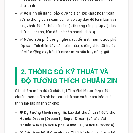
phải đinh.
✅
Vệ sinh dễ dàng, bảo dưỡng tiện lợi:
Khác hoàn toàn
với hệ thống bánh căm đan chéo dày đặc dễ bám bẩn và rỉ
sét, vành đúc 3 chấu có bề mặt thoáng rộng, giúp việc lau
chùi bụi phanh, bùn đất trở nên nhanh chóng.
✅
Nước sơn phủ công nghệ cao:
Bề mặt mâm được phủ
lớp sơn tĩnh điện dày dặn, bền màu, chống chịu tốt trước
các tác động oxy hóa từ nước mưa bẩn hay nắng gắt.
2. THÔNG SỐ KỸ THUẬT VÀ
ĐỘ TƯƠNG THÍCH CHUẨN ZIN
Sản phẩm mâm đúc 3 chấu tại ThaiVinhMotor được đúc
chuẩn thông số hình học của nhà sản xuất, đảm bảo quá
trình lắp ráp nhanh chóng:
🛡️
Độ tương thích rộng rãi:
Lắp đặt chuẩn zin 100% cho
Honda Dream (Dream II, Super Dream)
và các đời
Honda Wave (Wave Alpha, Wave 110, Wave S/RS/RSX)
.
🛠️
Cấu trúc hệ thống phanh:
Thiết kế chuẩn khít cho hệ