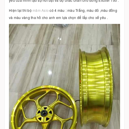
yêu của mình tạo sự nổi bật và độ chắc chắn cho dòng Exciter 150 .
Hiện tại thì bộ
mâm Asio
có 4 màu : màu Trắng, màu đỏ ,màu đồng
và màu vàng tha hồ cho anh em lựa chọn để lắp cho xế yêu .