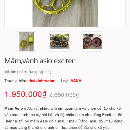
Mâm,vành asio exciter
Mã sản phẩm:
Đang cập nhật
Thương hiệu:
thaivinhmotor
Loại:
VÀNH
1.950.000₫
2.650.000₫
Mâm Asio
được rất nhiều anh em quan tâm và chọn để lắp cho xế
yêu của mình tạo sự nổi bật và độ chắc chắn cho dòng Exciter 150 .
Hiện tại thì bộ mâm Asio có 4 màu : màu Trắng, màu đỏ ,màu đồng
và màu vàng tha hồ cho anh em lựa chọn để lắp cho xế yêu .