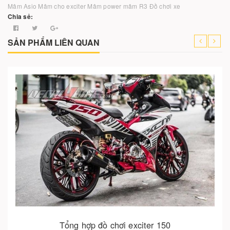
Mâm Asio
Mâm cho exciter
Mâm power
mâm R3
Đồ chơi xe
Chia sẻ:
SẢN PHẨM LIÊN QUAN
Tổng hợp đồ chơi exciter 150