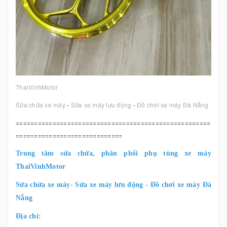
ThaiVinhMotor
Sửa chữa xe máy
-
Sửa xe máy lưu động
-
Đồ chơi xe máy Đà Nẵng
=====================================================
=============================
Trung tâm sửa chửa, phân phối phụ tùng xe máy
ThaiVinhMotor
Sửa chửa xe máy- Sửa xe máy lưu động - Đồ chơi xe máy Đà
Nẵng
Địa chỉ: