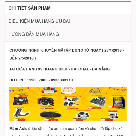
CHI TIẾT SẢN PHẨM
ĐIỀU KIỆN MUA HÀNG ƯU ĐÃI
HƯỚNG DẪN MUA HÀNG
CHƯƠNG TRÌNH KHUYẾN MÃI ÁP DỤNG TỪ NGÀY ( 28/4/2018 -
ĐẾN 2/5/2018 )
TẠI CỬA HÀNG 99 HOÀNG DIỆU - HẢI CHÂU- ĐÀ NẴNG
HOTLINE : 1900 7000 - 0935333110
Mâm Asio
được rất nhiều anh em quan tâm và chọn để lắp cho xế