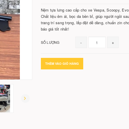
Nệm tựa lưng cao cấp cho xe Vespa, Scoopy, Evo 
Chất liệu êm ái, bọc da bền bỉ, giúp người ngồi sa
trang trí sang trọng, lắp đặt dễ dàng, chuẩn zin 
báo giá tốt nhất!
-
+
SỐ LƯỢNG
THÊM VÀO GIỎ HÀNG