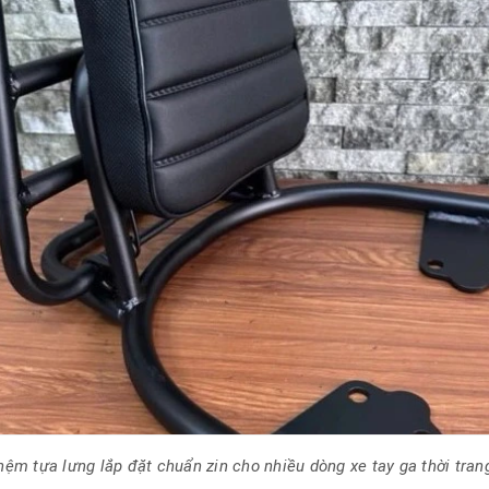
nệm tựa lưng lắp đặt chuẩn zin cho nhiều dòng xe tay ga thời tran