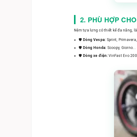
2. PHÙ HỢP CHO
Nệm tựa lưng có thiết kế đa năng, lắ
🛡️
Dòng Vespa:
Sprint, Primavera,
🛡️
Dòng Honda:
Scoopy, Giorno...
🛡️
Dòng xe điện:
VinFast Evo 200, 