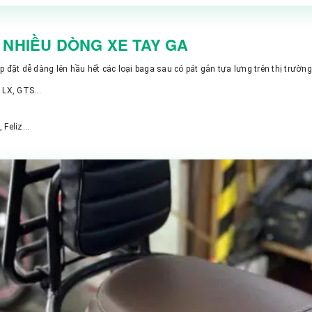
 NHIỀU DÒNG XE TAY GA
p đặt dễ dàng lên hầu hết các loại baga sau có pát gắn tựa lưng trên thị trường
 LX, GTS...
Feliz...