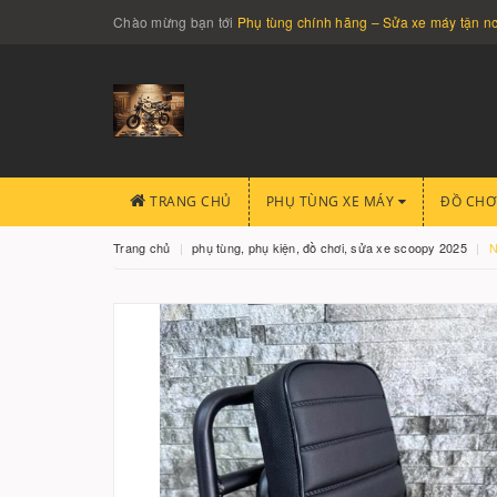
Chào mừng bạn tới
Phụ tùng chính hãng – Sửa xe máy tận 
TRANG CHỦ
PHỤ TÙNG XE MÁY
ĐỒ CHƠ
Trang chủ
phụ tùng, phụ kiện, đồ chơi, sửa xe scoopy 2025
N