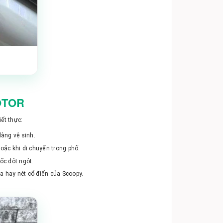
OTOR
ết thực:
àng vệ sinh.
ặc khi di chuyển trong phố.
ốc đột ngột.
 hay nét cổ điển của Scoopy.