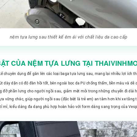
nệm tựa lưng sau thiết kế êm ái với chất liệu da cao cấp
 BẬT CỦA NỆM TỰA LƯNG TẠI THAIVINHM
 chuyên dụng để gắn lên các loại baga tựa lưng sau, mang lại nhiều lợi ích thi
 dày dặn có độ đàn hồi tốt, bên ngoài bọc da PU chống thấm, bền màu và dễ d
g đỡ phần lưng cho người ngồi sau, giảm mệt mỏi trong những chuyến đi dài ho
a vững chắc, giúp người ngồi sau (đặc biệt là trẻ em) an tâm hơn khi xe tăng t
 mỉ, kiểu dáng đa dạng phù hợp hoàn hảo với form dáng sang trọng của Vespa