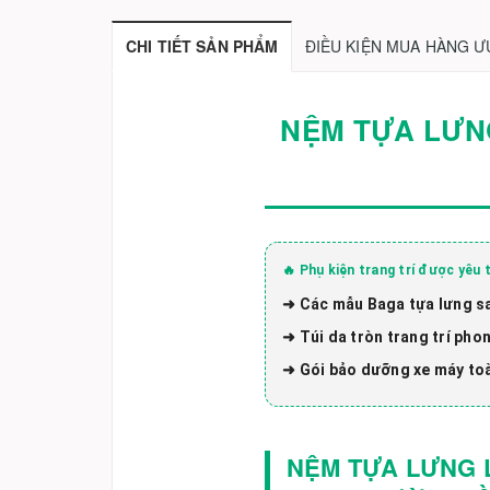
CHI TIẾT SẢN PHẨM
ĐIỀU KIỆN MUA HÀNG Ư
NỆM TỰA LƯNG
🔥 Phụ kiện trang trí được yêu t
➜ Các mẫu Baga tựa lưng sa
➜ Túi da tròn trang trí pho
➜ Gói bảo dưỡng xe máy toà
NỆM TỰA LƯNG L