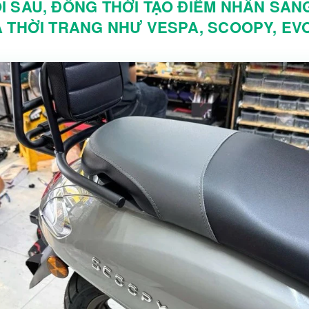
I SAU, ĐỒNG THỜI TẠO ĐIỂM NHẤN SA
 THỜI TRANG NHƯ VESPA, SCOOPY, EVO.