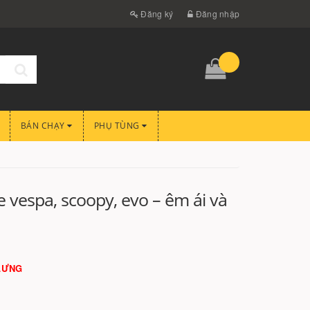
Đăng ký
Đăng nhập
BÁN CHẠY
PHỤ TÙNG
 vespa, scoopy, evo – êm ái và
LƯNG