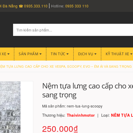
nơi Đà Nẵng ☎ 0935.333.110
Hotline:
0935 333 110
I XE
SẢN PHẨM
TIN TỨC
DỊCH VỤ
KỸ THUẬT XE
ỆM TỰA LƯNG CAO CẤP CHO XE VESPA, SCOOPY, EVO – ÊM ÁI VÀ SANG TRỌNG
Nệm tựa lưng cao cấp cho xe
sang trọng
Mã sản phẩm:
nem-tua-lung-scoopy
Thương hiệu:
Thaivinhmotor
Loại:
NÊM TỰA 
250.000₫