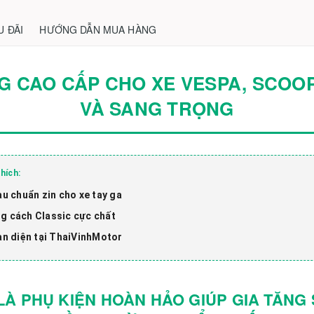
U ĐÃI
HƯỚNG DẪN MUA HÀNG
 CAO CẤP CHO XE VESPA, SCOOPY
VÀ SANG TRỌNG
hích:
u chuẩn zin cho xe tay ga
ng cách Classic cực chất
n diện tại ThaiVinhMotor
À PHỤ KIỆN HOÀN HẢO GIÚP GIA TĂNG 