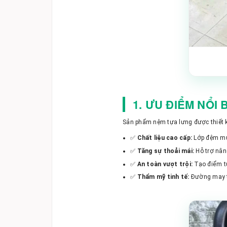
1. ƯU ĐIỂM NỔI
Sản phẩm nệm tựa lưng được thiết kế
✅
Chất liệu cao cấp:
Lớp đệm mút
✅
Tăng sự thoải mái:
Hỗ trợ nân
✅
An toàn vượt trội:
Tạo điểm tự
✅
Thẩm mỹ tinh tế:
Đường may tỉ