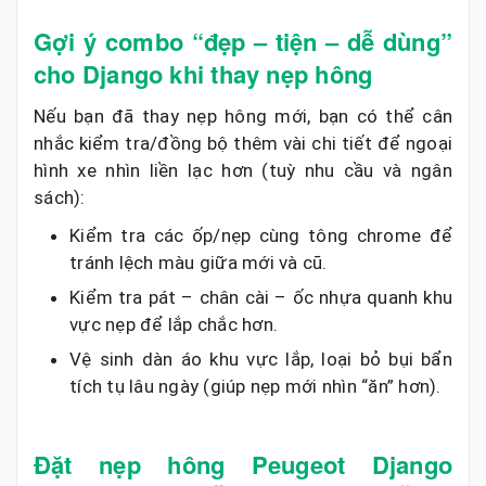
Gợi ý combo “đẹp – tiện – dễ dùng”
cho Django khi thay nẹp hông
Nếu bạn đã thay nẹp hông mới, bạn có thể cân
nhắc kiểm tra/đồng bộ thêm vài chi tiết để ngoại
hình xe nhìn liền lạc hơn (tuỳ nhu cầu và ngân
sách):
Kiểm tra các ốp/nẹp cùng tông chrome để
tránh lệch màu giữa mới và cũ.
Kiểm tra pát – chân cài – ốc nhựa quanh khu
vực nẹp để lắp chắc hơn.
Vệ sinh dàn áo khu vực lắp, loại bỏ bụi bẩn
tích tụ lâu ngày (giúp nẹp mới nhìn “ăn” hơn).
Đặt nẹp hông Peugeot Django