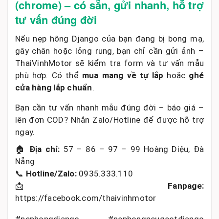
(chrome) – có sẵn, gửi nhanh, hỗ trợ
tư vấn đúng đời
Nếu nẹp hông Django của bạn đang bị bong mạ,
gãy chân hoặc lỏng rung, bạn chỉ cần gửi ảnh –
ThaiVinhMotor sẽ kiểm tra form và tư vấn mẫu
phù hợp. Có thể
mua mang về tự lắp
hoặc
ghé
cửa hàng lắp chuẩn
.
Bạn cần tư vấn nhanh mẫu đúng đời – báo giá –
lên đơn COD? Nhắn Zalo/Hotline để được hỗ trợ
ngay.
🏠
Địa chỉ:
57 – 86 – 97 – 99 Hoàng Diệu, Đà
Nẵng
📞
Hotline/Zalo:
0935.333.110
📩
Fanpage:
https://facebook.com/thaivinhmotor
#nephongdjango #nephongpeugeotdjango