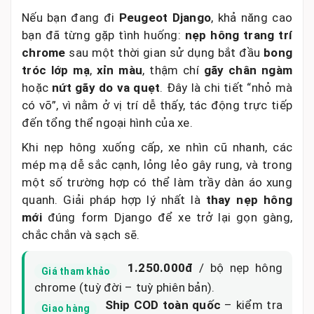
Nếu bạn đang đi
Peugeot Django
, khả năng cao
bạn đã từng gặp tình huống:
nẹp hông trang trí
chrome
sau một thời gian sử dụng bắt đầu
bong
tróc lớp mạ
,
xỉn màu
, thậm chí
gãy chân ngàm
hoặc
nứt gãy do va quẹt
. Đây là chi tiết “nhỏ mà
có võ”, vì nằm ở vị trí dễ thấy, tác động trực tiếp
đến tổng thể ngoại hình của xe.
Khi nẹp hông xuống cấp, xe nhìn cũ nhanh, các
mép mạ dễ sắc cạnh, lỏng lẻo gây rung, và trong
một số trường hợp có thể làm trầy dàn áo xung
quanh. Giải pháp hợp lý nhất là
thay nẹp hông
mới
đúng form Django để xe trở lại gọn gàng,
chắc chắn và sạch sẽ.
1.250.000đ
/ bộ nẹp hông
Giá tham khảo
chrome (tuỳ đời – tuỳ phiên bản).
Ship COD toàn quốc
– kiểm tra
Giao hàng