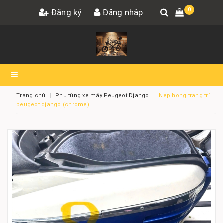
0
Đăng ký
Đăng nhập
Trang chủ
Phụ tùng xe máy Peugeot Django
Nẹp hong trang trí
peugeot django (chrome)