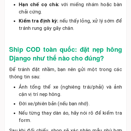
Hạn chế cọ chà:
với miếng nhám hoặc bàn
chải cứng.
Kiểm tra định kỳ:
nếu thấy lỏng, xử lý sớm để
tránh rung gây gãy chân.
Ship COD toàn quốc: đặt nẹp hông
Django như thế nào cho đúng?
Để tránh đặt nhầm, bạn nên gửi một trong các
thông tin sau:
Ảnh tổng thể xe (nghiêng trái/phải) và ảnh
cận vị trí nẹp hông.
Đời xe/phiên bản (nếu bạn nhớ).
Nếu từng thay dàn áo, hãy nói rõ để kiểm tra
form.
Sau khi đối chiếu, shop sẽ xác nhận mẫu phù hợp