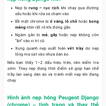
Nẹp bị
rung – rục rịch
khi chạy qua đường
xấu hoặc khi rửa xe chạm vào.
Bề mặt chrome bị
ố vàng
,
lỗ chỗ
hoặc
bong
mảng
nhìn rất rõ khi đứng gần.
Ngàm gắn bị
mẻ
,
gãy
hoặc nẹp không còn
“ăn” vào vị trí cũ.
Xung quanh nẹp xuất hiện
vết trầy
do nẹp
lỏng ma sát vào nhựa dàn áo.
Nếu bạn thấy 1–2 dấu hiệu trên, nên kiểm tra
sớm. Thay nẹp đúng thời điểm sẽ giúp hạn chế
trầy lan sang dàn áo và tránh mất nẹp khi đang
chạy.
Hình ảnh nẹp hông Peugeot Django
(chrome) – tình trạng và thay thế