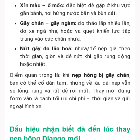
Xỉn màu – ố mốc:
đặc biệt dễ gặp ở khu vực
gần bánh, nơi hứng nước bẩn và bùn cát.
Gãy chân – gãy ngàm:
do tháo lắp nhiều lần,
do xe ngã nhẹ, hoặc va quẹt khiến lực tập
trung vào các chân nhựa.
Nứt gãy do lão hoá:
nhựa/đế nẹp già theo
thời gian, giòn và dễ nứt khi gặp rung động
hoặc nhiệt.
Điểm quan trọng là: khi
nẹp hông bị gãy chân
,
bạn có thể cố dán tạm, nhưng về lâu dài nẹp vẫn
sẽ lỏng, rung và rất dễ rơi mất. Thay mới đúng
form vẫn là cách tối ưu chi phí – thời gian và giữ
ngoại hình xe.
Dấu hiệu nhận biết đã đến lúc thay
nẹp hông Django mới