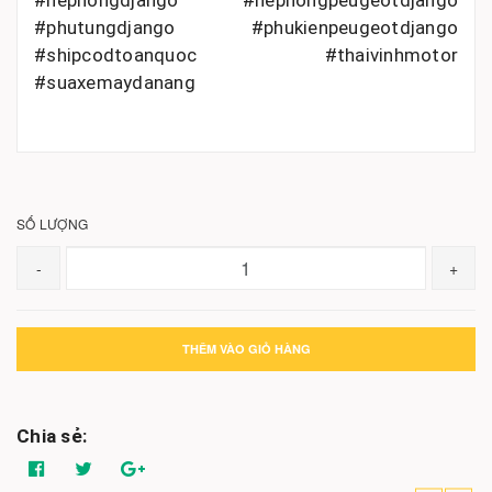
#phutungdjango #phukienpeugeotdjango
#shipcodtoanquoc #thaivinhmotor
#suaxemaydanang
SỐ LƯỢNG
-
+
THÊM VÀO GIỎ HÀNG
Chia sẻ: