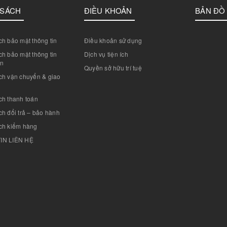
 SÁCH
ĐIỀU KHOẢN
BẢN ĐỒ
h bảo mật thông tin
Điều khoản sử dụng
h bảo mật thông tin
Dịch vụ tiện ích
án
Quyền sở hữu trí tuệ
ch vận chuyển & giao
ch thanh toán
h đổi trả – bảo hành
ch kiểm hàng
IN LIÊN HỆ