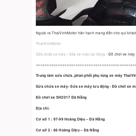
Ngoài ra ThaiVinhMotor hân hạnh mang đến cho quí khác
ThaiVinhMotor
Sửa chữa xe máy
-
Sửa xe máy lưu động
- Đồ chơi xe máy
=============================================
Trung tâm sửa chửa, phân phối phụ tùng xe máy ThaiVi
Sửa chửa xe máy- Sửa xe máy lưu động - Đồ chơi xe 
Đồ chơi xe SH2017 Đà Nẵng
Địa chỉ:
Cơ sở 1 : 97-99 Hoàng Diệu – Đà Nẵng
Cơ sở 2 : 86 Hoàng Diệu – Đà Nẵng