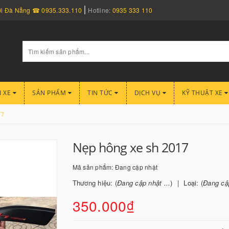
nơi Đà Nẵng ☎ 0935.333.110
Hotline:
0935 333 110
I XE
SẢN PHẨM
TIN TỨC
DỊCH VỤ
KỸ THUẬT XE
17
Nẹp hông xe sh 2017
Mã sản phẩm:
Đang cập nhật
Thương hiệu: (
Đang cập nhật ...
)
Loại: (
Đang cập
350.000₫