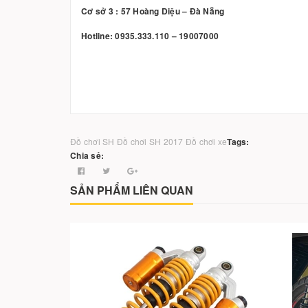
Cơ sở 3 : 57 Hoàng Diệu – Đà Nẵng
Hotline: 0935.333.110 – 19007000
Đồ chơi SH
Đồ chơi SH 2017
Đồ chơi xe
Tags:
Chia sẻ:
SẢN PHẨM LIÊN QUAN
-22%