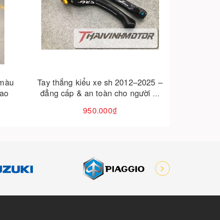
Cho vào giỏ hàng
2025 –
Đèn trợ sáng xe máy t6
ười đi
450.000₫
650.000₫