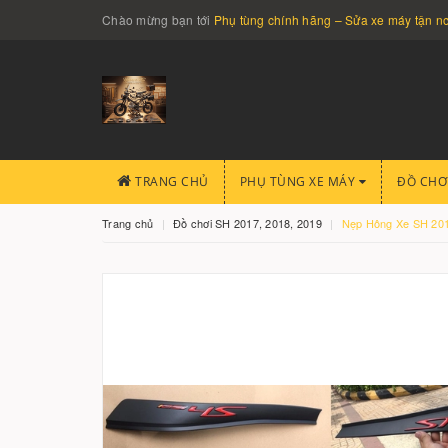
Chào mừng bạn tới
Phụ tùng chính hãng – Sửa xe máy tận 
TRANG CHỦ
PHỤ TÙNG XE MÁY
ĐỒ CHƠ
Trang chủ
Đồ chơi SH 2017, 2018, 2019
Nẹp Hông Xe SH 20