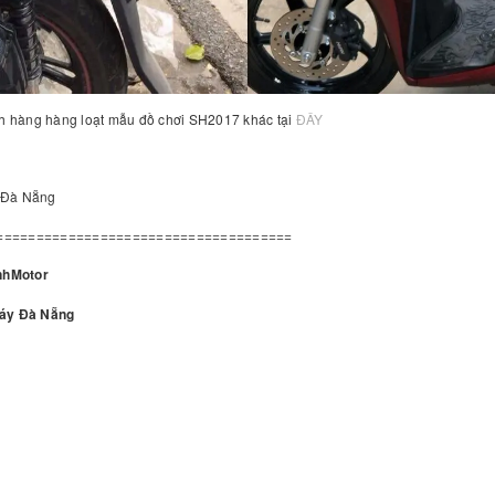
h hàng hàng loạt mẫu đồ chơi SH2017 khác tại
ĐÂY
 Đà Nẵng
=====================================
nhMotor
máy Đà Nẵng