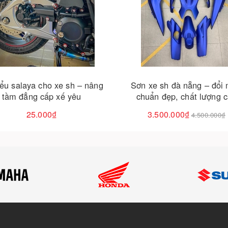
Cho vào giỏ hàng
Cho vào giỏ hàng
 xe sh đà nẵng – đổi màu
Tay thắng kiểu xe sh 2012–
uẩn đẹp, chất lượng cao
đẳng cấp & an toàn cho ng
xe ga cao cấp
3.500.000₫
950.000₫
4.500.000₫