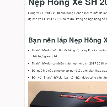
Nẹp Hông Xe SH 2
Dòng xe SH 2017 2018 của hãng Honda mới ra mắt đã làm dậ
độ cho xe SH 2017 2018 đã ra đời, trong đó nẹp hông độ 
Bạn nên lắp Nẹp Hông X
ThaiVinhMotor luôn là cửa hàng độ xe uy tín và chuyê
chất lượng sản phẩm.
ThaiVinhMotor có nhiều mẫu nẹp hông sh 2017 2018 vớ
Đội ngũ thợ của shop có tay nghề tốt, thời gian tháo g
Đến với ThaiVinhMotor bạn sẽ nhận được sự tư vấn tận 