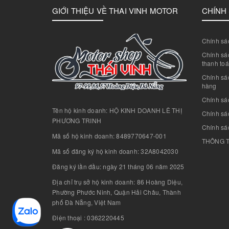
GIỚI THIỆU VỀ THAI VINH MOTOR
CHÍNH
Chính sác
Chính sác
thanh to
Chính sá
hàng
Chính sá
Tên hộ kinh doanh: HỘ KINH DOANH LÊ THỊ
Chính sác
PHƯƠNG TRINH
Chính sá
Mã số hộ kinh doanh: 8489770647-001
THÔNG T
Mã số đăng ký hộ kinh doanh: 32A8042030
Đăng ký lần đầu: ngày 21 tháng 06 năm 2025
Địa chỉ trụ sở hộ kinh doanh: 86 Hoàng Diệu,
Phường Phước Ninh, Quận Hải Châu, Thành
phố Đà Nẵng, Việt Nam
Điện thoại : 0362220445