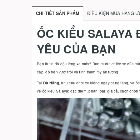
CHI TIẾT SẢN PHẨM
ĐIỀU KIỆN MUA HÀNG Ư
ỐC KIỂU SALAYA
YÊU CỦA BẠN
Bạn là tín đồ độ kiểng xe máy? Bạn muốn chiếc xe của mìn
cấp, độ bền vượt trội và tính thẩm mỹ ấn tượng.
Tại
Đà Nẵng
, nhu cầu chơi xe kiểng ngày càng tăng, và ốc 
về ốc kiểu Salaya: đặc điểm, phân loại, giá cả, cách chọn v