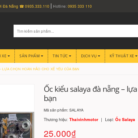
nơi Đà Nẵng ☎ 0935.333.110
Hotline:
0935 333 110
I XE
SẢN PHẨM
TIN TỨC
DỊCH VỤ
KỸ THUẬT XE
 – LỰA CHỌN HOÀN HẢO CHO XẾ YÊU CỦA BẠN
Ốc kiểu salaya đà nẵng – lự
bạn
Mã sản phẩm:
SALAYA
Thương hiệu:
Thaivinhmotor
Loại:
Ốc Salaya
25.000₫