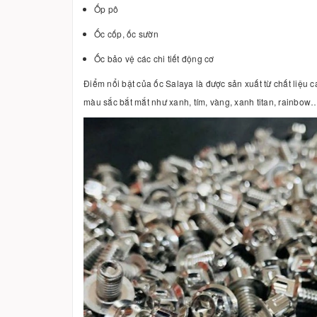
Ốp pô
Ốc cốp, ốc sườn
Ốc bảo vệ các chi tiết động cơ
Điểm nổi bật của ốc Salaya là được sản xuất từ chất liệu 
màu sắc bắt mắt như xanh, tím, vàng, xanh titan, rainbow