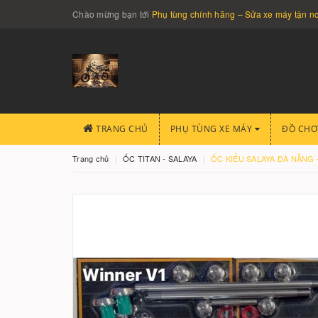
Chào mừng bạn tới
Phụ tùng chính hãng – Sửa xe máy tận 
TRANG CHỦ
PHỤ TÙNG XE MÁY
ĐỒ CHƠ
Trang chủ
ỐC TITAN - SALAYA
ỐC KIỂU SALAYA ĐÀ NẴNG