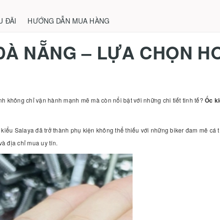
U ĐÃI
HƯỚNG DẪN MUA HÀNG
 ĐÀ NẴNG – LỰA CHỌN H
h không chỉ vận hành mạnh mẽ mà còn nổi bật với những chi tiết tinh tế?
Ốc k
kiểu Salaya đã trở thành phụ kiện không thể thiếu với những biker đam mê cá tín
à địa chỉ mua uy tín.