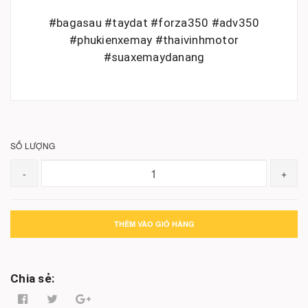
#bagasau #taydat #forza350 #adv350
#phukienxemay #thaivinhmotor
#suaxemaydanang
SỐ LƯỢNG
-
+
THÊM VÀO GIỎ HÀNG
Chia sẻ: