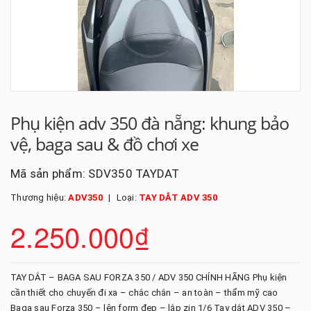
Phụ kiện adv 350 đà nẵng: khung bảo
vệ, baga sau & đồ chơi xe
Mã sản phẩm:
SDV350 TAYDAT
Thương hiệu:
ADV350
Loại:
TAY DẮT ADV 350
2.250.000₫
TAY DẮT – BAGA SAU FORZA 350 / ADV 350 CHÍNH HÃNG Phụ kiện
cần thiết cho chuyến đi xa – chắc chắn – an toàn – thẩm mỹ cao
Baga sau Forza 350 – lên form đẹp – lắp zin 1/6 Tay dắt ADV 350 –