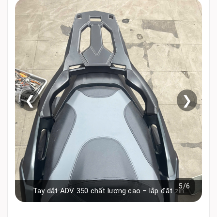
❮
❯
5/6
Tay dắt ADV 350 chất lượng cao – lắp đặt zin