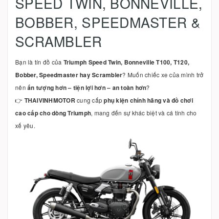
SPEED TWIN, BONNEVILLE,
BOBBER, SPEEDMASTER &
SCRAMBLER
Bạn là tín đồ của
Triumph Speed Twin, Bonneville T100, T120,
Bobber, Speedmaster hay Scrambler
? Muốn chiếc xe của mình trở
nên
ấn tượng hơn – tiện lợi hơn – an toàn hơn
?
👉
THAIVINHMOTOR
cung cấp
phụ kiện chính hãng và đồ chơi
cao cấp cho dòng Triumph
, mang đến sự khác biệt và cá tính cho
xế yêu.