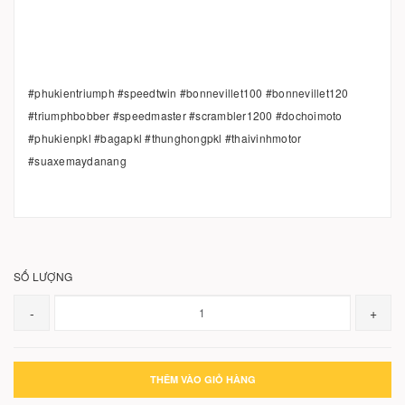
#phukientriumph #speedtwin #bonnevillet100 #bonnevillet120
#triumphbobber #speedmaster #scrambler1200 #dochoimoto
#phukienpkl #bagapkl #thunghongpkl #thaivinhmotor
#suaxemaydanang
SỐ LƯỢNG
-
+
THÊM VÀO GIỎ HÀNG