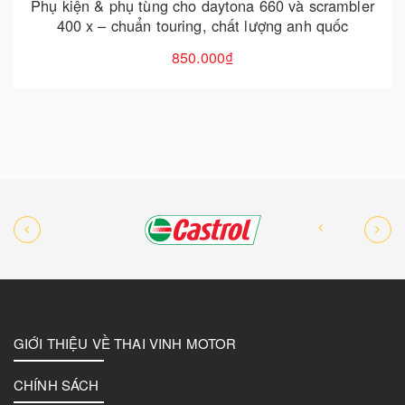
 cho daytona 660 và scrambler
uring, chất lượng anh quốc
Phụ kiện & phụ tùng cho
850.000₫
chính hã
850
GIỚI THIỆU VỀ THAI VINH MOTOR
CHÍNH SÁCH