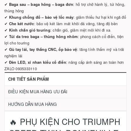
✔
Baga sau – baga hông – baga đơn
: hỗ trợ chở hành lý, túi hông,
thùng hông
✔
Khung chống đổ – bảo vệ lốc máy
: giảm thiểu hư hại khi ngã đổ
✔
Che két nước
: bảo vệ két làm mát khỏi đá văng, tăng độ bền
✔
Kính chắn gió touring
: chắn gió, giảm mệt mỏi khi đi xa
✔
Túi da treo baga – thùng hông nhôm
: phong cách cổ điển, tiện
lợi cho touring
✔
Gù tay lái, tay thắng CNC, ốp bảo vệ
: tăng tính thẩm mỹ và trải
nghiệm lái
✔
Đèn LED, xi nhan kiểu cổ điển
: nâng cấp ánh sáng an toàn hơn
ZALO 0935333110
CHI TIẾT SẢN PHẨM
ĐIỀU KIỆN MUA HÀNG ƯU ĐÃI
HƯỚNG DẪN MUA HÀNG
🔥 PHỤ KIỆN CHO TRIUMPH