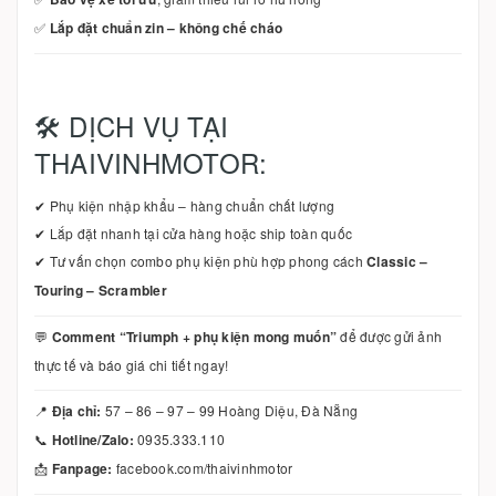
✅
Lắp đặt chuẩn zin – không chế cháo
🛠 DỊCH VỤ TẠI
THAIVINHMOTOR:
✔ Phụ kiện nhập khẩu – hàng chuẩn chất lượng
✔ Lắp đặt nhanh tại cửa hàng hoặc ship toàn quốc
✔ Tư vấn chọn combo phụ kiện phù hợp phong cách
Classic –
Touring – Scrambler
💬
Comment “Triumph + phụ kiện mong muốn”
để được gửi ảnh
thực tế và báo giá chi tiết ngay!
📍
Địa chỉ:
57 – 86 – 97 – 99 Hoàng Diệu, Đà Nẵng
📞
Hotline/Zalo:
0935.333.110
📩
Fanpage:
facebook.com/thaivinhmotor