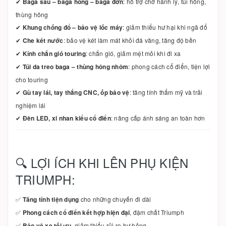
✔
Baga sau – baga hông – baga đơn
: hỗ trợ chở hành lý, túi hông,
thùng hông
✔
Khung chống đổ – bảo vệ lốc máy
: giảm thiểu hư hại khi ngã đổ
✔
Che két nước
: bảo vệ két làm mát khỏi đá văng, tăng độ bền
✔
Kính chắn gió touring
: chắn gió, giảm mệt mỏi khi đi xa
✔
Túi da treo baga – thùng hông nhôm
: phong cách cổ điển, tiện lợi
cho touring
✔
Gù tay lái, tay thắng CNC, ốp bảo vệ
: tăng tính thẩm mỹ và trải
nghiệm lái
✔
Đèn LED, xi nhan kiểu cổ điển
: nâng cấp ánh sáng an toàn hơn
🔍 LỢI ÍCH KHI LÊN PHỤ KIỆN
TRIUMPH:
✅
Tăng tính tiện dụng
cho những chuyến đi dài
✅
Phong cách cổ điển kết hợp hiện đại
, đậm chất Triumph
✅
Bảo vệ xe tối ưu
, giảm thiểu rủi ro hư hỏng