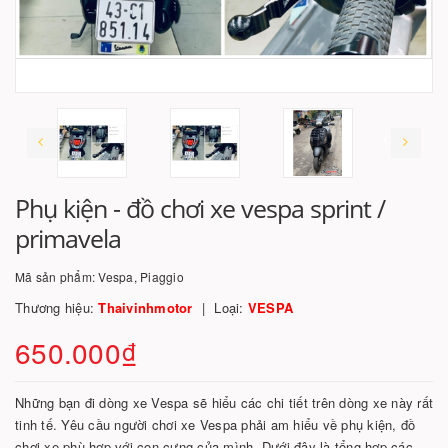
Phụ kiện - đồ chơi xe vespa sprint /
primavela
Mã sản phẩm:
Vespa, Piaggio
Thương hiệu:
Thaivinhmotor
Loại:
VESPA
650.000₫
Những bạn đi dòng xe Vespa sẽ hiểu các chi tiết trên dòng xe này rất
tinh tế. Yêu cầu người chơi xe Vespa phải am hiểu về phụ kiện, đồ
chơi xe phù hợp với con cưng của mình. Dưới đây là tổng hợp các