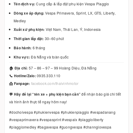
Tên dịch vụ:
Cung cấp & lắp đặt phụ kiện Vespa Piaggio
Dòng xe áp dụng:
Vespa Primavera, Sprint, LX, GTS, Liberty,
Medley
Xuất xứ phụ kiện:
Việt Nam, Thái Lan, Ý, Indonesia
Thời gian lắp đặt:
30–60 phút
Bảo hành:
6 tháng
Khu vực:
Đà Nẵng và toàn quốc
🏠 Địa chỉ:
57 – 86 – 97 – 99 Hoàng Diệu, Đà Nẵng
📞 Hotline/Zalo:
0935.333.110
📩 Fanpage:
facebook.com/thaivinhmotor
💬 Hãy để lại “tên xe + phụ kiện bạn cần”
để nhận báo giá chi tiết
và hình ảnh thực tế ngay hôm nay!
#dochoivespa #phukienvespa #phukienpiaggio #vespadanang
#vespaprimavera #vespasprint #vespalx #piaggioliberty
#piaggiomedley #bagavespa #guongvespa #channgiovespa