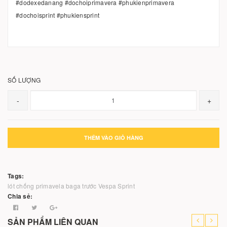
#dodexedanang #dochoiprimavera #phukienprimavera
#dochoisprint #phukiensprint
SỐ LƯỢNG
-
+
THÊM VÀO GIỎ HÀNG
Tags:
lót chống primavela
baga trước Vespa Sprint
Chia sẻ:
SẢN PHẨM LIÊN QUAN