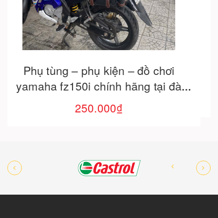
Cho vào giỏ hàng
Bóng led h4 siêu sáng
450.000₫