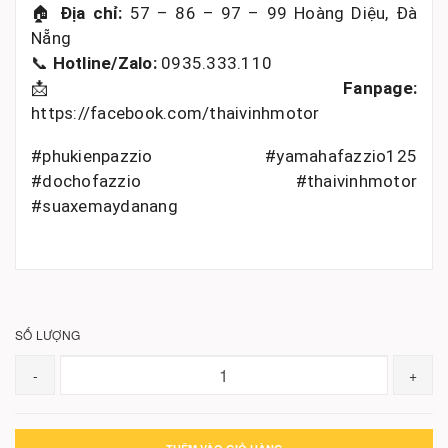
🏠
Địa chỉ:
57 – 86 – 97 – 99 Hoàng Diệu, Đà
Nẵng
📞
Hotline/Zalo:
0935.333.110
📩
Fanpage:
https://facebook.com/thaivinhmotor
#phukienpazzio #yamahafazzio125
#dochofazzio #thaivinhmotor
#suaxemaydanang
SỐ LƯỢNG
-
+