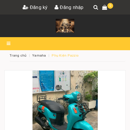
0
Đăng ký
Đăng nhập
Trang chủ
Yamaha
Phụ Kiện Pazzio