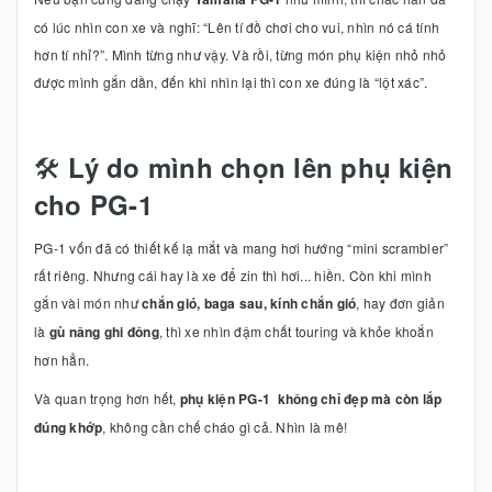
có lúc nhìn con xe và nghĩ: “Lên tí đồ chơi cho vui, nhìn nó cá tính
hơn tí nhỉ?”. Mình từng như vậy. Và rồi, từng món phụ kiện nhỏ nhỏ
được mình gắn dần, đến khi nhìn lại thì con xe đúng là “lột xác”.
🛠️
Lý do mình chọn lên phụ kiện
cho PG-1
PG-1 vốn đã có thiết kế lạ mắt và mang hơi hướng “mini scrambler”
rất riêng. Nhưng cái hay là xe để zin thì hơi... hiền. Còn khi mình
gắn vài món như
chắn gió, baga sau, kính chắn gió
, hay đơn giản
là
gù nâng ghi đông
, thì xe nhìn đậm chất touring và khỏe khoắn
hơn hẳn.
Và quan trọng hơn hết,
phụ kiện PG-1 không chỉ đẹp mà còn lắp
đúng khớp
, không cần chế cháo gì cả. Nhìn là mê!