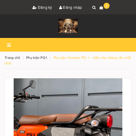
0
Đăng ký
Đăng nhập
Trang chủ
Phụ kiện PG1
Phụ kiện Yamaha PG-1 – Gắn nhẹ nhàng, lên chất
chơi