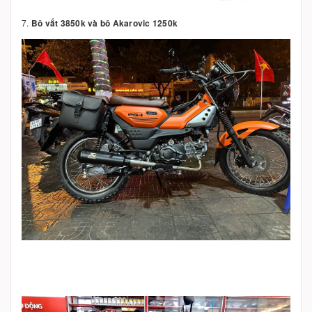
7.
Bô vắt 3850k và bô Akarovic 1250k