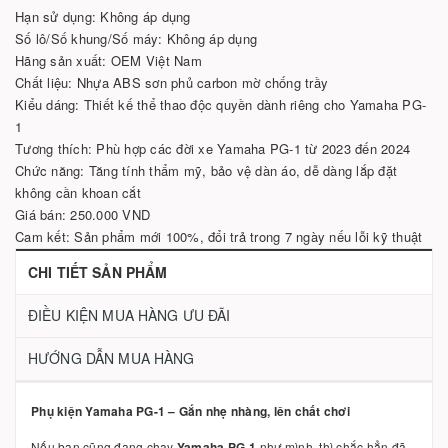
Hạn sử dụng: Không áp dụng
Số lô/Số khung/Số máy: Không áp dụng
Hãng sản xuất: OEM Việt Nam
Chất liệu: Nhựa ABS sơn phủ carbon mờ chống trầy
Kiểu dáng: Thiết kế thể thao độc quyền dành riêng cho Yamaha PG-
1
Tương thích: Phù hợp các đời xe Yamaha PG-1 từ 2023 đến 2024
Chức năng: Tăng tính thẩm mỹ, bảo vệ dàn áo, dễ dàng lắp đặt
không cần khoan cắt
Giá bán: 250.000 VND
Cam kết: Sản phẩm mới 100%, đổi trả trong 7 ngày nếu lỗi kỹ thuật
CHI TIẾT SẢN PHẨM
ĐIỀU KIỆN MUA HÀNG ƯU ĐÃI
HƯỚNG DẪN MUA HÀNG
Phụ kiện Yamaha PG-1 – Gắn nhẹ nhàng, lên chất chơi
Nếu bạn cũng đang chạy
Yamaha PG-1
như mình, thì chắc hẳn đã