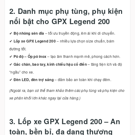
2. Danh mục phụ tùng, phụ kiện
nổi bật cho GPX Legend 200
✔
Bộ nhông sên dĩa
– tối ưu truyền động, êm ái khi di chuyển.
✔
Lốp xe GPX Legend 200
– nhiều lựa chọn size chuẩn, bám
đường tốt.
✔
Pô độ – Ốp pô inox
– tạo âm thanh mạnh mẽ, phong cách hơn.
✔
Gác chân, bao tay, kính chiếu hậu cổ điển
– tăng tiện ích và độ
“ngầu” cho xe.
✔
Đèn LED, đèn trợ sáng
– đảm bảo an toàn khi chạy đêm.
(Ngoài ra, bạn có thể tham khảo thêm các phụ tùng và phụ kiện cho
xe phân khối lớn khác ngay tại cửa hàng.)
3. Lốp xe GPX Legend 200 – An
toàn, bền bỉ, đa dạng thương