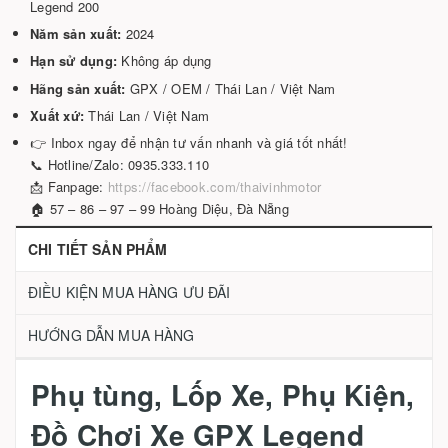
Legend 200
Năm sản xuất:
2024
Hạn sử dụng:
Không áp dụng
Hãng sản xuất:
GPX / OEM / Thái Lan / Việt Nam
Xuất xứ:
Thái Lan / Việt Nam
👉 Inbox ngay để nhận tư vấn nhanh và giá tốt nhất!
📞 Hotline/Zalo: 0935.333.110
📩 Fanpage:
https://facebook.com/thaivinhmotor
🏠 57 – 86 – 97 – 99 Hoàng Diệu, Đà Nẵng
CHI TIẾT SẢN PHẨM
ĐIỀU KIỆN MUA HÀNG ƯU ĐÃI
HƯỚNG DẪN MUA HÀNG
Phụ tùng, Lốp Xe, Phụ Kiện,
Đồ Chơi Xe GPX Legend