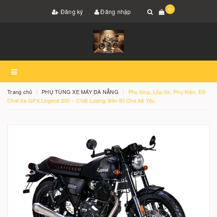
0
Đăng ký
Đăng nhập
Trang chủ
PHỤ TÙNG XE MÁY ĐÀ NẴNG
Phụ tùng, Lốp Xe, Phụ Kiện, Đồ
Chơi Xe GPX Legend 200 – Chất Lượng, Bền Bỉ Cho Xế Yêu