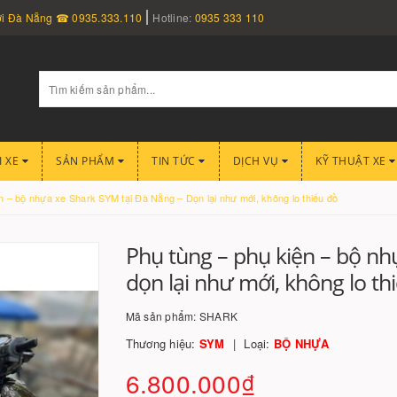
nơi Đà Nẵng ☎ 0935.333.110
Hotline:
0935 333 110
I XE
SẢN PHẨM
TIN TỨC
DỊCH VỤ
KỸ THUẬT XE
n – bộ nhựa xe Shark SYM tại Đà Nẵng – Dọn lại như mới, không lo thiếu đồ
Phụ tùng – phụ kiện – bộ nh
dọn lại như mới, không lo th
Mã sản phẩm:
SHARK
Thương hiệu:
SYM
Loại:
BỘ NHỰA
6.800.000₫