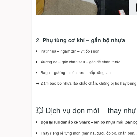
2.
Phụ tùng cơ khí – gắn bộ nhựa
Pát nhựa – ngàm zin – vít ốp sườn
Xương dè – gác chân sau – gác để chân trước
Baga – gương – móc treo – nắp xăng zin
➡️ Đảm bảo bộ nhựa lắp chắc chắn, không bị hở hay bung 
💥 Dịch vụ dọn mới – thay nhự
Dọn lại full dàn áo xe Shark – lên bộ nhựa mới toàn b
Thay riêng lẻ từng món (mặt nạ, đuôi, ốp pô, chắn bùn,