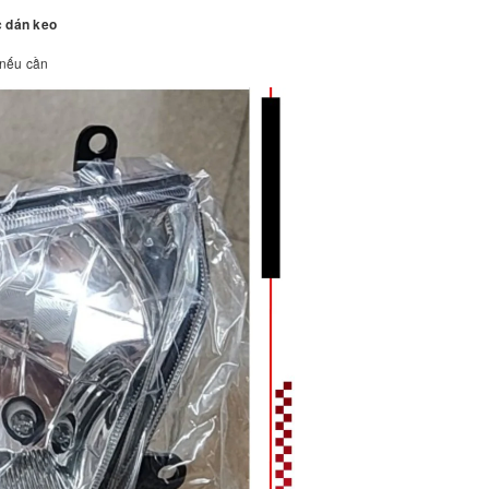
c dán keo
 nếu cần