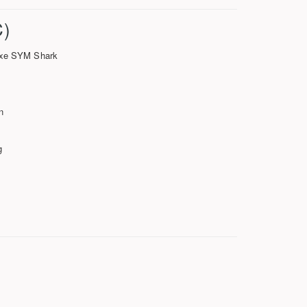
)
 xe SYM Shark
n
g