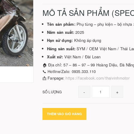
MÔ TẢ SẢN PHẨM (SPEC
Tên sản phẩm:
Phụ tùng – phụ kiện – bộ nhựa
Năm sản xuất:
2025
Hạn sử dụng:
Không áp dụng
Hãng sản xuất:
SYM / OEM Việt Nam / Thái La
Xuất xứ:
Việt Nam / Đài Loan
🏠 Địa chỉ: 57 – 86 – 97 – 99 Hoàng Diệu, Đà Nẵn
📞 Hotline/Zalo: 0935.333.110
📩 Fanpage:
https://facebook.com/thaivinhmotor
-
+
SỐ LƯỢNG
THÊM VÀO GIỎ HÀNG