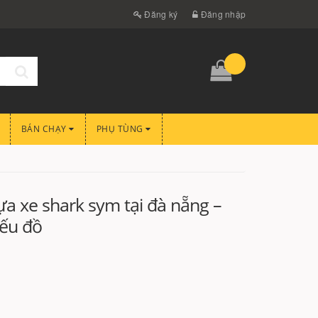
Đăng ký
Đăng nhập
BÁN CHẠY
PHỤ TÙNG
ựa xe shark sym tại đà nẵng –
iếu đồ