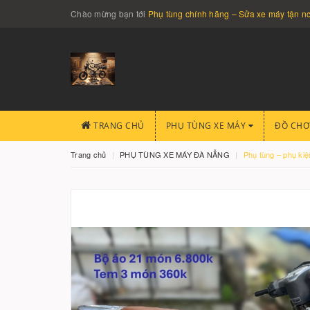
Chào mừng bạn tới
Phụ tùng chính hãng – Sửa xe máy tận 
TRANG CHỦ
PHỤ TÙNG XE MÁY
ĐỒ CHƠ
Trang chủ
PHỤ TÙNG XE MÁY ĐÀ NẴNG
Phụ tùng – phụ kiệ