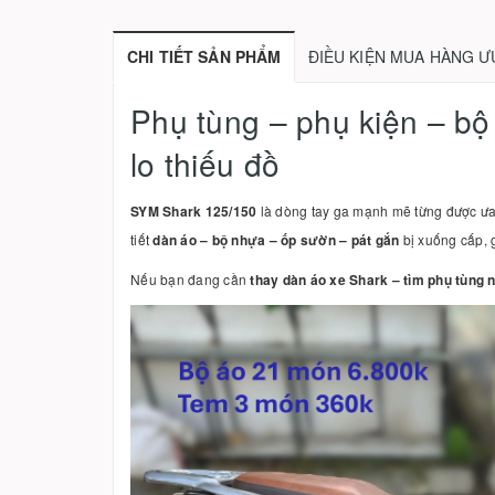
CHI TIẾT SẢN PHẨM
ĐIỀU KIỆN MUA HÀNG Ư
Phụ tùng – phụ kiện – bộ
lo thiếu đồ
SYM Shark 125/150
là dòng tay ga mạnh mẽ từng được ưa c
tiết
dàn áo – bộ nhựa – ốp sườn – pát gắn
bị xuống cấp, 
Nếu bạn đang cần
thay dàn áo xe Shark – tìm phụ tùng 