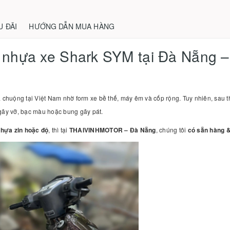
U ĐÃI
HƯỚNG DẪN MUA HÀNG
 nhựa xe Shark SYM tại Đà Nẵng –
huộng tại Việt Nam nhờ form xe bề thế, máy êm và cốp rộng. Tuy nhiên, sau thờ
gãy vỡ, bạc màu hoặc bung gãy pát.
nhựa zin hoặc độ
, thì tại
THAIVINHMOTOR – Đà Nẵng
, chúng tôi
có sẵn hàng &