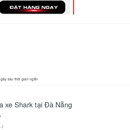
gãy sau thời gian ngắn
a xe Shark tại Đà Nẵng
ộ
…)