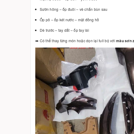
Sườn hông – ốp đuôi – vè chắn bùn sau
Ốp pô – ốp két nước – mặt đồng hồ
Dè trước – tay dắt – ốp tay lái
➡️ Có thể thay từng món hoặc dọn lại full bộ với
màu sơn zi