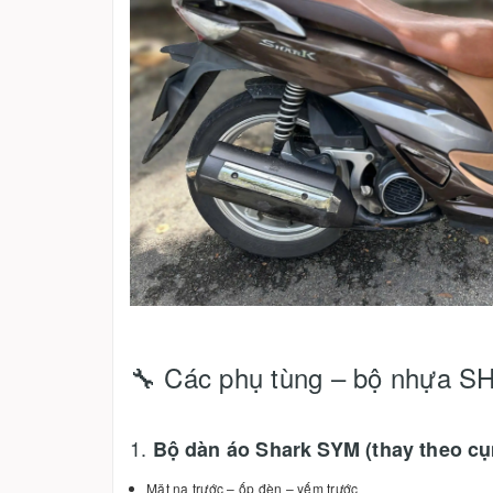
🔧 Các phụ tùng – bộ nhựa S
1.
Bộ dàn áo Shark SYM (thay theo cụ
Mặt nạ trước – ốp đèn – yếm trước