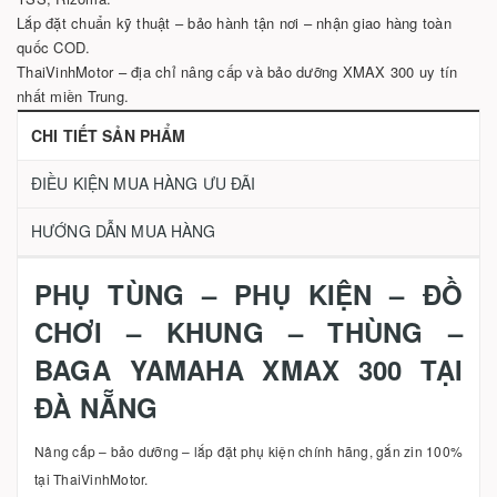
Lắp đặt chuẩn kỹ thuật – bảo hành tận nơi – nhận giao hàng toàn
quốc COD.
ThaiVinhMotor – địa chỉ nâng cấp và bảo dưỡng XMAX 300 uy tín
nhất miền Trung.
CHI TIẾT SẢN PHẨM
ĐIỀU KIỆN MUA HÀNG ƯU ĐÃI
HƯỚNG DẪN MUA HÀNG
PHỤ TÙNG – PHỤ KIỆN – ĐỒ
CHƠI – KHUNG – THÙNG –
BAGA YAMAHA XMAX 300 TẠI
ĐÀ NẴNG
Nâng cấp – bảo dưỡng – lắp đặt phụ kiện chính hãng, gắn zin 100%
tại ThaiVinhMotor.