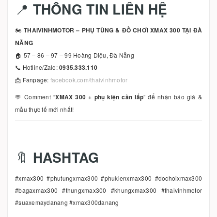
📍
THÔNG TIN LIÊN HỆ
🏍️
THAIVINHMOTOR – PHỤ TÙNG & ĐỒ CHƠI XMAX 300 TẠI ĐÀ
NẴNG
🏠 57 – 86 – 97 – 99 Hoàng Diệu, Đà Nẵng
📞 Hotline/Zalo:
0935.333.110
📩 Fanpage:
facebook.com/thaivinhmotor
💬 Comment “
XMAX 300 + phụ kiện cần lắp
” để nhận báo giá &
mẫu thực tế mới nhất!
🔖
HASHTAG
#xmax300 #phutungxmax300 #phukienxmax300 #dochoixmax300
#bagaxmax300 #thungxmax300 #khungxmax300 #thaivinhmotor
#suaxemaydanang #xmax300danang