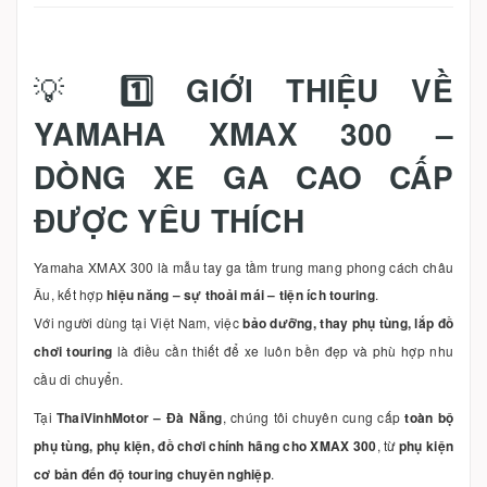
💡
1️⃣ GIỚI THIỆU VỀ
YAMAHA XMAX 300 –
DÒNG XE GA CAO CẤP
ĐƯỢC YÊU THÍCH
Yamaha XMAX 300 là mẫu tay ga tầm trung mang phong cách châu
Âu, kết hợp
hiệu năng – sự thoải mái – tiện ích touring
.
Với người dùng tại Việt Nam, việc
bảo dưỡng, thay phụ tùng, lắp đồ
chơi touring
là điều cần thiết để xe luôn bền đẹp và phù hợp nhu
cầu di chuyển.
Tại
ThaiVinhMotor – Đà Nẵng
, chúng tôi chuyên cung cấp
toàn bộ
phụ tùng, phụ kiện, đồ chơi chính hãng cho XMAX 300
, từ
phụ kiện
cơ bản đến độ touring chuyên nghiệp
.