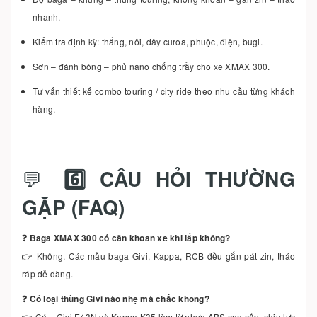
nhanh.
Kiểm tra định kỳ: thắng, nồi, dây curoa, phuộc, điện, bugi.
Sơn – đánh bóng – phủ nano chống trầy cho xe XMAX 300.
Tư vấn thiết kế combo touring / city ride theo nhu cầu từng khách
hàng.
💬
6️⃣ CÂU HỎI THƯỜNG
GẶP (FAQ)
❓ Baga XMAX 300 có cần khoan xe khi lắp không?
👉 Không. Các mẫu baga Givi, Kappa, RCB đều gắn pát zin, tháo
ráp dễ dàng.
❓ Có loại thùng Givi nào nhẹ mà chắc không?
👉 Có – Givi E43N và Kappa K35 làm từ nhựa ABS cao cấp, chịu lực