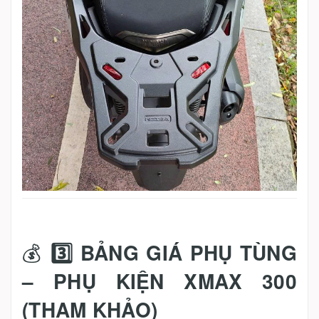
💰
3️⃣ BẢNG GIÁ PHỤ TÙNG
– PHỤ KIỆN XMAX 300
(THAM KHẢO)