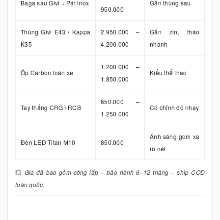
Baga sau Givi + Pát inox
Gắn thùng sau
950.000
Thùng Givi E43 / Kappa
2.950.000 –
Gắn zin, tháo
K35
4.200.000
nhanh
1.200.000 –
Ốp Carbon toàn xe
Kiểu thể thao
1.850.000
650.000 –
Tay thắng CRG / RCB
Có chỉnh độ nhạy
1.250.000
Ánh sáng gom xa
Đèn LED Titan M10
850.000
rõ nét
💥
Giá đã bao gồm công lắp – bảo hành 6–12 tháng – ship COD
toàn quốc.