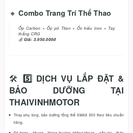
🔸
Combo Trang Trí Thể Thao
Ốp Carbon + Ốp pô Titan + Ốc kiểu inox + Tay
thắng CRG
💰
Giá: 3.950.000đ
🛠️
5️⃣ DỊCH VỤ LẮP ĐẶT &
BẢO DƯỠNG TẠI
THAIVINHMOTOR
Thay phụ tùng, bảo dưỡng tổng thể XMAX 300 theo tiêu chuẩn
hãng.
Độ baga – khung – thùng touring, không khoan – gắn zin – tháo