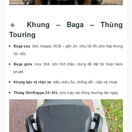
🔹
Khung – Baga – Thùng
Touring
Baga sau
: Givi, Kappa, RCB – gắn zin, chịu tải tốt, phù hợp thùng
30–45L.
Baga giữa
: inox 304, sơn tĩnh điện, dùng để đặt túi hoặc balo
phượt.
Khung bảo vệ thân xe
: kiểu châu Âu, chống đổ – bảo vệ nhựa.
Thùng Givi/Kappa 35–45L
: phù hợp các dòng touring dài ngày.