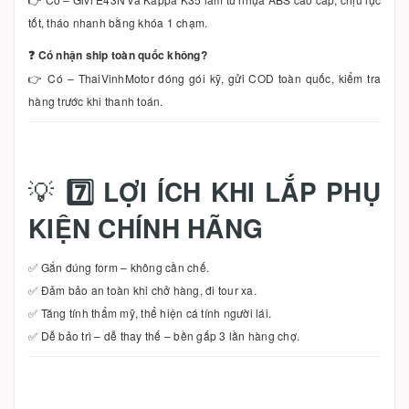
tốt, tháo nhanh bằng khóa 1 chạm.
❓ Có nhận ship toàn quốc không?
👉 Có – ThaiVinhMotor đóng gói kỹ, gửi COD toàn quốc, kiểm tra
hàng trước khi thanh toán.
💡
7️⃣ LỢI ÍCH KHI LẮP PHỤ
KIỆN CHÍNH HÃNG
✅ Gắn đúng form – không cần chế.
✅ Đảm bảo an toàn khi chở hàng, đi tour xa.
✅ Tăng tính thẩm mỹ, thể hiện cá tính người lái.
✅ Dễ bảo trì – dễ thay thế – bền gấp 3 lần hàng chợ.