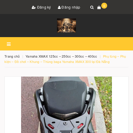
0
Đăng ký
Đăng nhập
Trang chủ
Yamaha XMAX 125cc – 250cc – 300cc – 400cc
Phụ tùng – Phụ
kiện – Đồ chơi – Khung – Thùng baga Yamaha XMAX 300 tại Đà Nẵng