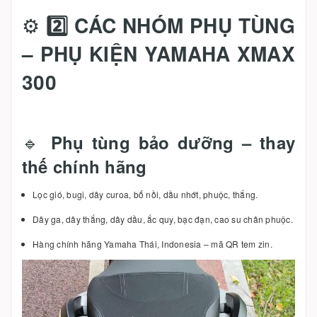
⚙️
2️⃣ CÁC NHÓM PHỤ TÙNG
– PHỤ KIỆN YAMAHA XMAX
300
🔹
Phụ tùng bảo dưỡng – thay
thế chính hãng
Lọc gió, bugi, dây curoa, bố nồi, dầu nhớt, phuộc, thắng.
Dây ga, dây thắng, dây dầu, ắc quy, bạc đạn, cao su chân phuộc.
Hàng chính hãng Yamaha Thái, Indonesia – mã QR tem zin.