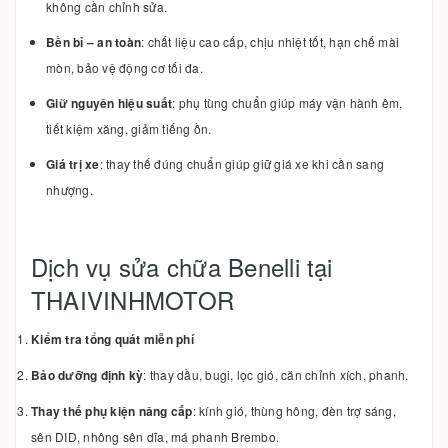
không cần chỉnh sửa.
Bền bỉ – an toàn
: chất liệu cao cấp, chịu nhiệt tốt, hạn chế mài
mòn, bảo vệ động cơ tối đa.
Giữ nguyên hiệu suất
: phụ tùng chuẩn giúp máy vận hành êm,
tiết kiệm xăng, giảm tiếng ồn.
Giá trị xe
: thay thế đúng chuẩn giúp giữ giá xe khi cần sang
nhượng.
Dịch vụ sửa chữa Benelli tại
THAIVINHMOTOR
Kiểm tra tổng quát miễn phí
Bảo dưỡng định kỳ
: thay dầu, bugi, lọc gió, căn chỉnh xích, phanh.
Thay thế phụ kiện nâng cấp
: kính gió, thùng hông, đèn trợ sáng,
sên DID, nhông sên dĩa, má phanh Brembo.