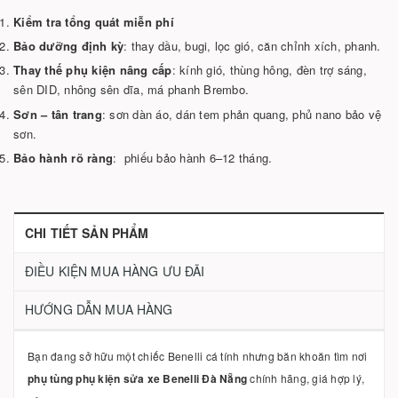
Kiểm tra tổng quát miễn phí
Bảo dưỡng định kỳ
: thay dầu, bugi, lọc gió, căn chỉnh xích, phanh.
Thay thế phụ kiện nâng cấp
: kính gió, thùng hông, đèn trợ sáng,
sên DID, nhông sên dĩa, má phanh Brembo.
Sơn – tân trang
: sơn dàn áo, dán tem phản quang, phủ nano bảo vệ
sơn.
Bảo hành rõ ràng
: phiếu bảo hành 6–12 tháng.
CHI TIẾT SẢN PHẨM
ĐIỀU KIỆN MUA HÀNG ƯU ĐÃI
HƯỚNG DẪN MUA HÀNG
Bạn đang sở hữu một chiếc Benelli cá tính nhưng băn khoăn tìm nơi
phụ tùng phụ kiện sửa xe Benelli Đà Nẵng
chính hãng, giá hợp lý,