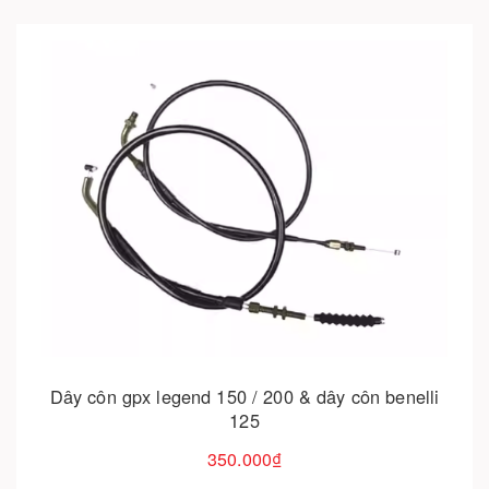
Cho vào giỏ hàng
Dây côn gpx legend 150 / 200 & dây côn benelli
Ph
125
350.000₫