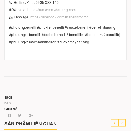
📞 Hotline/Zalo: 0935 333 110
🌐 Website:
https://suaxemaydanang.com
📩 Fanpage:
https://facebook.com/thaivinhmotor
#phutungbenelli #phukienbenelli #suaxebenelli #benellidanang
#phutungxebenelli #dochoibenelli #benellitnt #benellitrk #benellibj
#phutungxemayphankhoilon #suaxemaydanang
Tags:
benilli
Chia sẻ:
SẢN PHẨM LIÊN QUAN