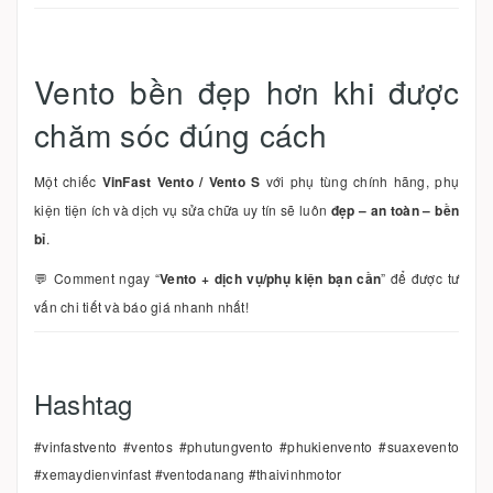
Vento bền đẹp hơn khi được
chăm sóc đúng cách
Một chiếc
VinFast Vento / Vento S
với phụ tùng chính hãng, phụ
kiện tiện ích và dịch vụ sửa chữa uy tín sẽ luôn
đẹp – an toàn – bền
bỉ
.
💬 Comment ngay “
Vento + dịch vụ/phụ kiện bạn cần
” để được tư
vấn chi tiết và báo giá nhanh nhất!
Hashtag
#vinfastvento #ventos #phutungvento #phukienvento #suaxevento
#xemaydienvinfast #ventodanang #thaivinhmotor