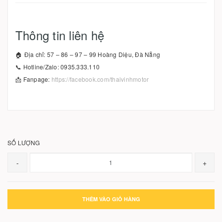
Thông tin liên hệ
🏠 Địa chỉ: 57 – 86 – 97 – 99 Hoàng Diệu, Đà Nẵng
📞 Hotline/Zalo: 0935.333.110
📩 Fanpage:
https://facebook.com/thaivinhmotor
SỐ LƯỢNG
-
+
THÊM VÀO GIỎ HÀNG