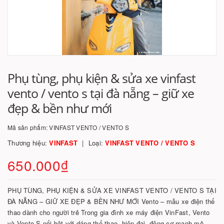
Phụ tùng, phụ kiện & sửa xe vinfast
vento / vento s tại đà nẵng – giữ xe
đẹp & bền như mới
Mã sản phẩm:
VINFAST VENTO / VENTO S
Thương hiệu:
VINFAST
Loại:
VINFAST VENTO / VENTO S
650.000₫
PHỤ TÙNG, PHỤ KIỆN & SỬA XE VINFAST VENTO / VENTO S TẠI
ĐÀ NẴNG – GIỮ XE ĐẸP & BỀN NHƯ MỚI Vento – mẫu xe điện thể
thao dành cho người trẻ Trong gia đình xe máy điện VinFast, Vento
và Vento S nổi bật với dáng thể thao, hiện đại, động cơ mạnh mẽ