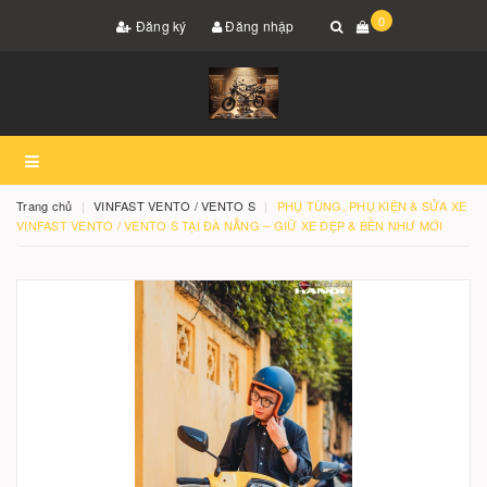
0
Đăng ký
Đăng nhập
Trang chủ
VINFAST VENTO / VENTO S
PHỤ TÙNG, PHỤ KIỆN & SỬA XE
VINFAST VENTO / VENTO S TẠI ĐÀ NẴNG – GIỮ XE ĐẸP & BỀN NHƯ MỚI