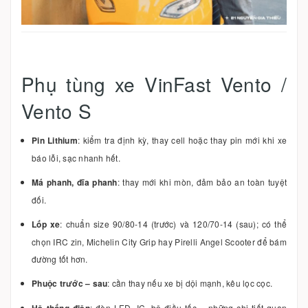
Phụ tùng xe VinFast Vento /
Vento S
Pin Lithium
: kiểm tra định kỳ, thay cell hoặc thay pin mới khi xe
báo lỗi, sạc nhanh hết.
Má phanh, đĩa phanh
: thay mới khi mòn, đảm bảo an toàn tuyệt
đối.
Lốp xe
: chuẩn size 90/80-14 (trước) và 120/70-14 (sau); có thể
chọn IRC zin, Michelin City Grip hay Pirelli Angel Scooter để bám
đường tốt hơn.
Phuộc trước – sau
: cần thay nếu xe bị dội mạnh, kêu lọc cọc.
Hệ thống điện
: đèn LED, IC, bộ điều tốc – những chi tiết quan