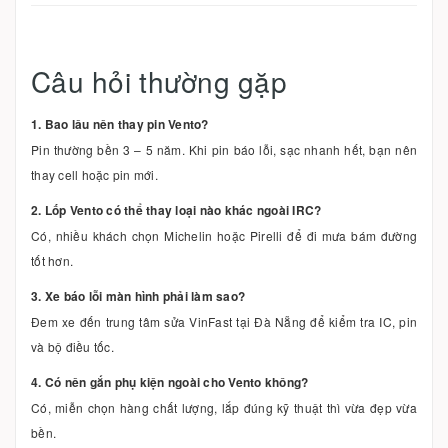
Câu hỏi thường gặp
1. Bao lâu nên thay pin Vento?
Pin thường bền 3 – 5 năm. Khi pin báo lỗi, sạc nhanh hết, bạn nên
thay cell hoặc pin mới.
2. Lốp Vento có thể thay loại nào khác ngoài IRC?
Có, nhiều khách chọn Michelin hoặc Pirelli để đi mưa bám đường
tốt hơn.
3. Xe báo lỗi màn hình phải làm sao?
Đem xe đến trung tâm sửa VinFast tại Đà Nẵng để kiểm tra IC, pin
và bộ điều tốc.
4. Có nên gắn phụ kiện ngoài cho Vento không?
Có, miễn chọn hàng chất lượng, lắp đúng kỹ thuật thì vừa đẹp vừa
bền.