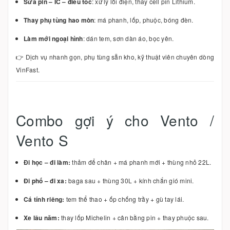
Sửa pin – IC – điều tốc
: xử lý lỗi điện, thay cell pin Lithium.
Thay phụ tùng hao mòn
: má phanh, lốp, phuộc, bóng đèn.
Làm mới ngoại hình
: dán tem, sơn dàn áo, bọc yên.
👉 Dịch vụ nhanh gọn, phụ tùng sẵn kho, kỹ thuật viên chuyên dòng
VinFast.
Combo gợi ý cho Vento /
Vento S
Đi học – đi làm:
thảm để chân + má phanh mới + thùng nhỏ 22L.
Đi phố – đi xa:
baga sau + thùng 30L + kính chắn gió mini.
Cá tính riêng:
tem thể thao + ốp chống trầy + gù tay lái.
Xe lâu năm:
thay lốp Michelin + cân bằng pin + thay phuộc sau.