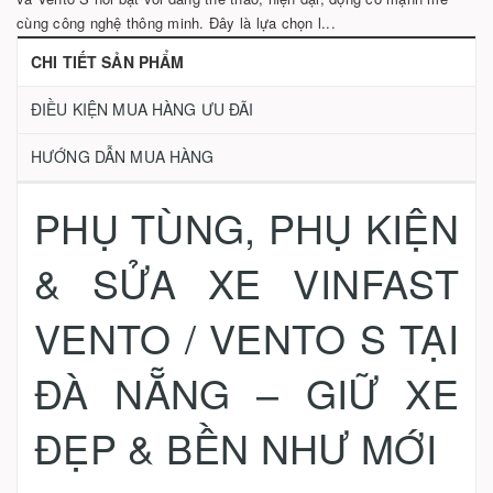
cùng công nghệ thông minh. Đây là lựa chọn l...
CHI TIẾT SẢN PHẨM
ĐIỀU KIỆN MUA HÀNG ƯU ĐÃI
HƯỚNG DẪN MUA HÀNG
PHỤ TÙNG, PHỤ KIỆN
& SỬA XE VINFAST
VENTO / VENTO S TẠI
ĐÀ NẴNG – GIỮ XE
ĐẸP & BỀN NHƯ MỚI