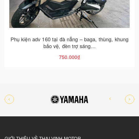
Cho vào giỏ hàng
Phụ kiện adv 160 tại đà nẵng – baga, thùng, khung
bảo vệ, đèn trợ sáng…
750.000₫
GIỚI THIỆU VỀ THAI VINH MOTOR