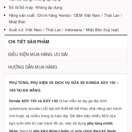
Số lô/Số máy: Không áp dụng
Hãng sản xuất: Chính hãng Honda / OEM Việt Nam / Thái Lan /
Nhật Bản
Xuất xứ: Việt Nam / Thái Lan / Indonesia / Nhật Bản (tuỳ loại)
CHI TIẾT SẢN PHẨM
ĐIỀU KIỆN MUA HÀNG ƯU ĐÃI
HƯỚNG DẪN MUA HÀNG
PHỤ TÙNG, PHỤ KIỆN VÀ DỊCH VỤ SỬA XE HONDA ADV 150 –
160 TẠI ĐÀ NẴNG
Honda ADV 150 và ADV 160
là hai mẫu xe tay ga địa hình
(adventure scooter) nổi bật với thiết kế thể thao, khả năng vận hành
linh hoạt, và nhiều trang bị hiện đại. Để đảm bảo chiếc ADV của
bạn luôn bền bỉ, vận hành tối ưu, việc sử dụng
phụ tùng chính
hãng
, trang bị
phụ kiện đúng chuẩn
và
sửa chữa theo kỹ thuật