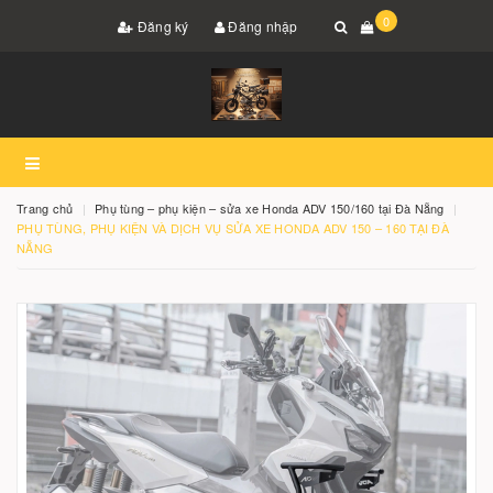
0
Đăng ký
Đăng nhập
Trang chủ
Phụ tùng – phụ kiện – sửa xe Honda ADV 150/160 tại Đà Nẵng
PHỤ TÙNG, PHỤ KIỆN VÀ DỊCH VỤ SỬA XE HONDA ADV 150 – 160 TẠI ĐÀ
NẴNG