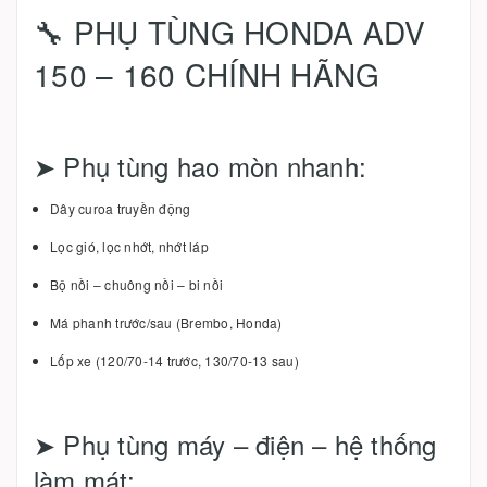
🔧 PHỤ TÙNG HONDA ADV
150 – 160 CHÍNH HÃNG
➤ Phụ tùng hao mòn nhanh:
Dây curoa truyền động
Lọc gió, lọc nhớt, nhớt láp
Bộ nồi – chuông nồi – bi nồi
Má phanh trước/sau (Brembo, Honda)
Lốp xe (120/70-14 trước, 130/70-13 sau)
➤ Phụ tùng máy – điện – hệ thống
làm mát: