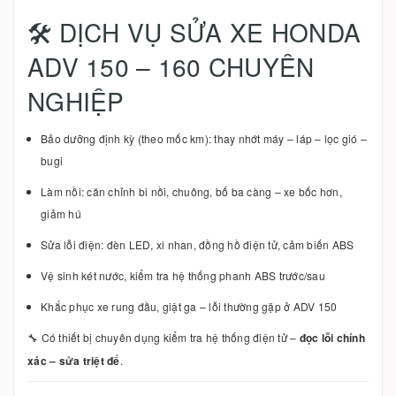
🛠 DỊCH VỤ SỬA XE HONDA
ADV 150 – 160 CHUYÊN
NGHIỆP
Bảo dưỡng định kỳ (theo mốc km): thay nhớt máy – láp – lọc gió –
bugi
Làm nồi: căn chỉnh bi nồi, chuông, bố ba càng – xe bốc hơn,
giảm hú
Sửa lỗi điện: đèn LED, xi nhan, đồng hồ điện tử, cảm biến ABS
Vệ sinh két nước, kiểm tra hệ thống phanh ABS trước/sau
Khắc phục xe rung đầu, giật ga – lỗi thường gặp ở ADV 150
🔧 Có thiết bị chuyên dụng kiểm tra hệ thống điện tử –
đọc lỗi chính
xác – sửa triệt để
.