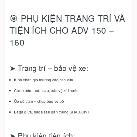
🎯 PHỤ KIỆN TRANG TRÍ VÀ
TIỆN ÍCH CHO ADV 150 –
160
➤ Trang trí – bảo vệ xe:
Kính chắn gió touring cao/cao vừa
Cản trước – cản sau, bảo vệ két nước
Ốp pô titan – chụp bảo vệ pô
Baga giữa, baga sau gắn thùng SHAD/GIVI
➤ Phụ kiện tiện ích: