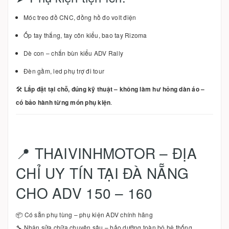
Móc treo đồ CNC, đồng hồ đo volt điện
Ốp tay thắng, tay côn kiểu, bao tay Rizoma
Dè con – chắn bùn kiểu ADV Rally
Đèn gầm, led phụ trợ đi tour
🛠
Lắp đặt tại chỗ, đúng kỹ thuật – không làm hư hỏng dàn áo –
có bảo hành từng món phụ kiện
.
📍 THAIVINHMOTOR – ĐỊA
CHỈ UY TÍN TẠI ĐÀ NẴNG
CHO ADV 150 – 160
📦 Có sẵn phụ tùng – phụ kiện ADV chính hãng
🔧 Nhận sửa chữa chuyên sâu – bảo dưỡng toàn bộ hệ thống