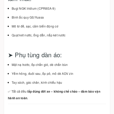
Bugi NGK Iridium (CPR8EA-9)
Bình ắc quy GS/Yuasa
Mô tơ đề, sạc, cảm biến động cơ
Quạt két nước, ống dẫn, nắp két nước
➤ Phụ tùng dàn áo:
Mặt nạ trước, ốp chắn gió, dè chắn bùn
Yếm hông, đuôi sau, ốp pô, mỏ dè ADV zin
Tay xách, gác chân, kính chiếu hậu
✅ Tất cả đều
lắp đúng đời xe – không chế cháo – đảm bảo vận
hành an toàn
.