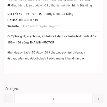
🚚 Giao hàng toàn quốc – hỗ trợ lắp tận nơi nội thành Đà Nẵng
Địa chỉ:
57 – 86 – 97 – 99 Hoàng Diệu, Đà Nẵng
Hotline:
0935.333.110
Website:
https://suaxemaydanang.com
Giữ phong độ mạnh mẽ, an toàn và đậm cá tính cho Honda ADV
150 – 160 cùng THAIVINHMOTOR.
#hondaadv #adv150 #adv160 #phutungadv #phukienadv
#suaadvdanang #dochoiadv #advdanang #thaivinhmotor
SỐ LƯỢNG
-
+