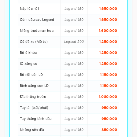
Nắp lốc nồi
Legend 150
1.650.000
Cùm dầu sau Legend
Legend 150
1.650.000
Niềng trước nan hoa
Legend 150
1.600.000
Củ đề xe (Mô tơ)
Legend 200
1.250.000
Bộ ổ khóa
Legend 150
1.250.000
IC xăng cơ
Legend 150
1.250.000
Bộ nồi côn LD
Legend 150
1.150.000
Bình xăng con LD
Legend 150
1.150.000
Đĩa thắng trước
Legend 150
1.080.000
Tay lái (trái/phải)
Legend 150
950.000
Tay thắng bình dầu
Legend 150
950.000
Nhông sên dĩa
Legend 150
850.000