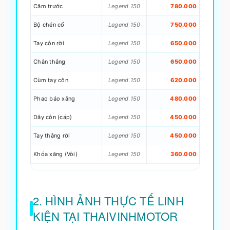
Căm trước
Legend 150
780.000
Bộ chén cổ
Legend 150
750.000
Tay côn rời
Legend 150
650.000
Chân thắng
Legend 150
650.000
Cùm tay côn
Legend 150
620.000
Phao báo xăng
Legend 150
480.000
Dây côn (cáp)
Legend 150
450.000
Tay thắng rời
Legend 150
450.000
Khóa xăng (Vòi)
Legend 150
360.000
2. HÌNH ẢNH THỰC TẾ LINH
KIỆN TẠI THAIVINHMOTOR