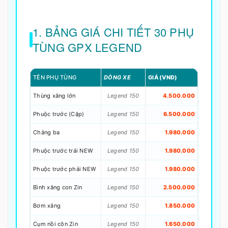
1. BẢNG GIÁ CHI TIẾT 30 PHỤ
TÙNG GPX LEGEND
TÊN PHỤ TÙNG
DÒNG XE
GIÁ (VNĐ)
Thùng xăng lớn
Legend 150
4.500.000
Phuộc trước (Cặp)
Legend 150
6.500.000
Chảng ba
Legend 150
1.980.000
Phuộc trước trái NEW
Legend 150
1.980.000
Phuộc trước phải NEW
Legend 150
1.980.000
Bình xăng con Zin
Legend 150
2.500.000
Bơm xăng
Legend 150
1.850.000
Cụm nồi côn Zin
Legend 150
1.650.000