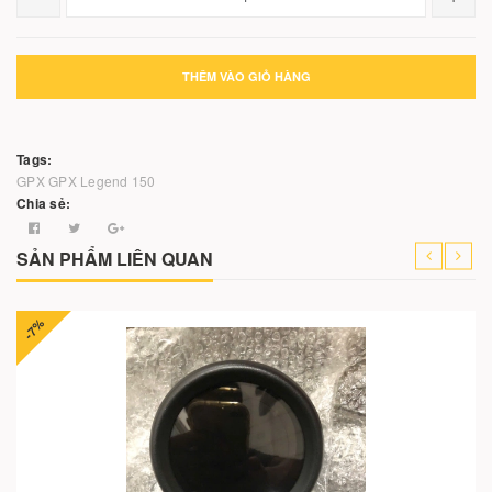
THÊM VÀO GIỎ HÀNG
Tags:
GPX
GPX Legend 150
Chia sẻ:
SẢN PHẨM LIÊN QUAN
-7%