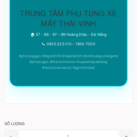
TRUNG TÂM PHỤ TÙNG XE
MÁY THÁI VINH
🏠 57 - 86 - 97 - 99 Hoàng Diệu - Đà Nẵng
📞 0935.333.110 – 1900 7000
#phutunggpx #legend150 #legend200 #binhxangconlegend
#phuocgpx #thaivinhmotor #suaxemaydanang
#dochoixeclassic #gpxthailand
SỐ LƯỢNG
-
+