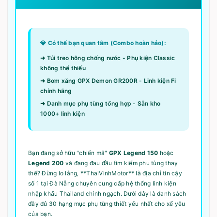
💎 Có thể bạn quan tâm (Combo hoàn hảo):
➜ Túi treo hông chống nước - Phụ kiện Classic
không thể thiếu
➜ Bơm xăng GPX Demon GR200R - Linh kiện Fi
chính hãng
➜ Danh mục phụ tùng tổng hợp - Sẵn kho
1000+ linh kiện
Bạn đang sở hữu "chiến mã"
GPX Legend 150
hoặc
Legend 200
và đang đau đầu tìm kiếm phụ tùng thay
thế? Đừng lo lắng, **ThaiVinhMotor** là địa chỉ tin cậy
số 1 tại Đà Nẵng chuyên cung cấp hệ thống linh kiện
nhập khẩu Thailand chính ngạch. Dưới đây là danh sách
đầy đủ 30 hạng mục phụ tùng thiết yếu nhất cho xế yêu
của bạn.