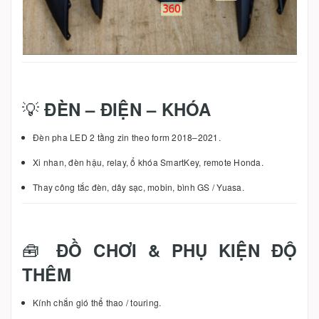
💡
ĐÈN – ĐIỆN – KHÓA
Đèn pha LED 2 tầng zin theo form 2018–2021.
Xi nhan, đèn hậu, relay, ổ khóa SmartKey, remote Honda.
Thay công tắc đèn, dây sạc, mobin, bình GS / Yuasa.
🧰
ĐỒ CHƠI & PHỤ KIỆN ĐỘ
THÊM
Kính chắn gió thể thao / touring.