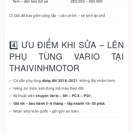
Tem – dán keo full xe
280.000 – 450.000
💥
Giá đã bao gồm công lắp – căn chỉnh – vệ sinh tại chỗ.
4️⃣ ƯU ĐIỂM KHI SỬA – LÊN
PHỤ TÙNG VARIO TẠI
THAIVINHMOTOR
✅ Có sẵn phụ tùng
đúng đời 2018–2021
, không lắp nhầm form.
✅ Hàng zin Indo, sơn đúng mã màu theo đời.
✅ Kỹ thuật viên
chuyên Vario – SH – PCX – PG1.
✅
Giá tốt – bảo hành 3–6 tháng – lắp nhanh 15–30 phút.
✅ Nhận ship toàn quốc – gói gọn an toàn.