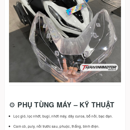
⚙️
PHỤ TÙNG MÁY – KỸ THUẬT
Lọc gió, lọc nhớt, bugi, nhớt máy, dây curoa, bố nồi, bạc đạn.
Cam cò, puly, nồi trước sau, phuộc, thắng, bình điện.