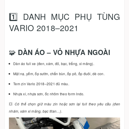
1️⃣ DANH MỤC PHỤ TÙNG
VARIO 2018–2021
🧩
DÀN ÁO – VỎ NHỰA NGOÀI
Dàn áo full xe (đen, xám, đỏ, bạc, trắng, xi măng).
Mặt nạ, yếm, ốp sườn, chắn bùn, ốp pô, ốp đuôi, dè con.
Tem zin Vario 2018–2021 đủ màu.
Nhựa xi, nhựa sơn, ốc nhôm theo form Indo.
💥
Có thể chọn giữ màu zin hoặc sơn lại full theo yêu cầu (đen
nhám, xám xi măng, bạc titan…).