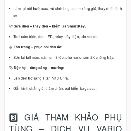
Làm lại nồi trước/sau, vệ sinh bugi, canh xăng gió, thay nhớt định
kỳ.
💡
Sửa điện – thay đèn – kiểm tra SmartKey:
Test cảm biến, đèn LED, relay, dây điện, pin remote.
🧽
Tân trang – phục hồi dàn áo:
Sơn lại full màu, dán tem 3 lớp, phủ nano, sơn 2K chống trầy.
🚀
Độ nhẹ – tăng sáng – touring:
Lên đèn trợ sáng Titan M10 Ultra.
Gắn kính chắn gió, thảm chân, pát biển, baga sau.
3️⃣ GIÁ THAM KHẢO PHỤ
TÙNG – DỊCH VỤ VARIO