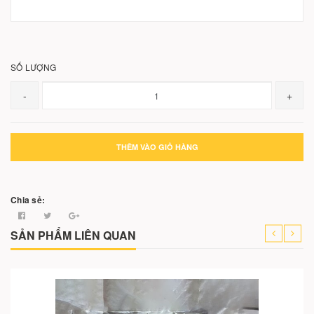
SỐ LƯỢNG
-
+
THÊM VÀO GIỎ HÀNG
Chia sẻ:
SẢN PHẨM LIÊN QUAN