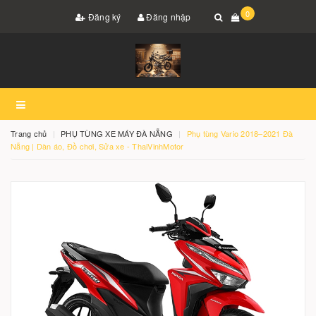
0
Đăng ký
Đăng nhập
Trang chủ
PHỤ TÙNG XE MÁY ĐÀ NẴNG
Phụ tùng Vario 2018–2021 Đà
Nẵng | Dàn áo, Đồ chơi, Sửa xe - ThaiVinhMotor