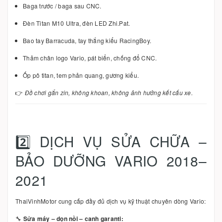
Baga trước / baga sau CNC.
Đèn Titan M10 Ultra, đèn LED Zhi.Pat.
Bao tay Barracuda, tay thắng kiểu RacingBoy.
Thảm chân logo Vario, pát biển, chống đổ CNC.
Ốp pô titan, tem phản quang, gương kiểu.
👉
Đồ chơi gắn zin, không khoan, không ảnh hưởng kết cấu xe.
2️⃣ DỊCH VỤ SỬA CHỮA –
BẢO DƯỠNG VARIO 2018–
2021
ThaiVinhMotor cung cấp đầy đủ dịch vụ kỹ thuật chuyên dòng Vario:
🔧
Sửa máy – dọn nồi – canh garanti: