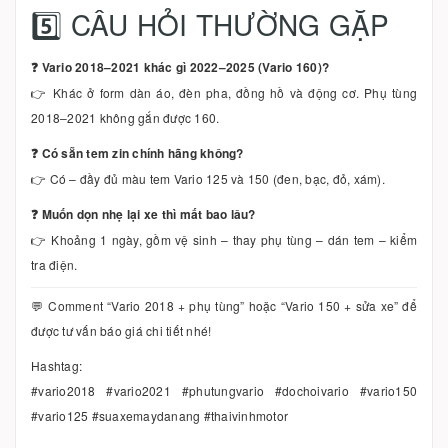
5️⃣ CÂU HỎI THƯỜNG GẶP
❓ Vario 2018–2021 khác gì 2022–2025 (Vario 160)?
👉 Khác ở form dàn áo, đèn pha, đồng hồ và động cơ. Phụ tùng
2018–2021 không gắn được 160.
❓ Có sẵn tem zin chính hãng không?
👉 Có – đầy đủ màu tem Vario 125 và 150 (đen, bạc, đỏ, xám).
❓ Muốn dọn nhẹ lại xe thì mất bao lâu?
👉 Khoảng 1 ngày, gồm vệ sinh – thay phụ tùng – dán tem – kiểm
tra điện.
💬 Comment “Vario 2018 + phụ tùng” hoặc “Vario 150 + sửa xe” để
được tư vấn báo giá chi tiết nhé!
Hashtag:
#vario2018 #vario2021 #phutungvario #dochoivario #vario150
#vario125 #suaxemaydanang #thaivinhmotor