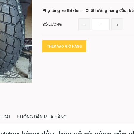
Phụ tùng xe Brixton – Chất lượng hàng đầu, b
-
+
SỐ LƯỢNG
THÊM VÀO GIỎ HÀNG
U ĐÃI
HƯỚNG DẪN MUA HÀNG
 lượng hàng đầu, bảo vệ và nâng cấp 