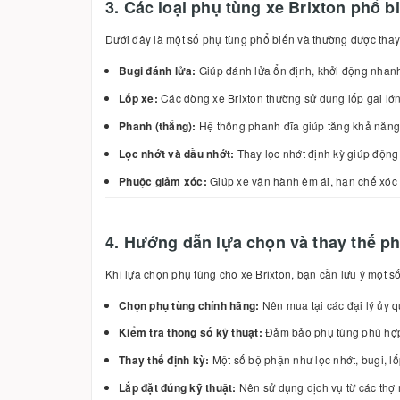
3. Các loại phụ tùng xe Brixton phổ b
Dưới đây là một số phụ tùng phổ biến và thường được thay
Bugi đánh lửa:
Giúp đánh lửa ổn định, khởi động nhanh 
Lốp xe:
Các dòng xe Brixton thường sử dụng lốp gai lớn
Phanh (thắng):
Hệ thống phanh đĩa giúp tăng khả năng 
Lọc nhớt và dầu nhớt:
Thay lọc nhớt định kỳ giúp độn
Phuộc giảm xóc:
Giúp xe vận hành êm ái, hạn chế xóc n
4. Hướng dẫn lựa chọn và thay thế ph
Khi lựa chọn phụ tùng cho xe Brixton, bạn cần lưu ý một s
Chọn phụ tùng chính hãng:
Nên mua tại các đại lý ủy q
Kiểm tra thông số kỹ thuật:
Đảm bảo phụ tùng phù hợp 
Thay thế định kỳ:
Một số bộ phận như lọc nhớt, bugi, l
Lắp đặt đúng kỹ thuật:
Nên sử dụng dịch vụ từ các thợ