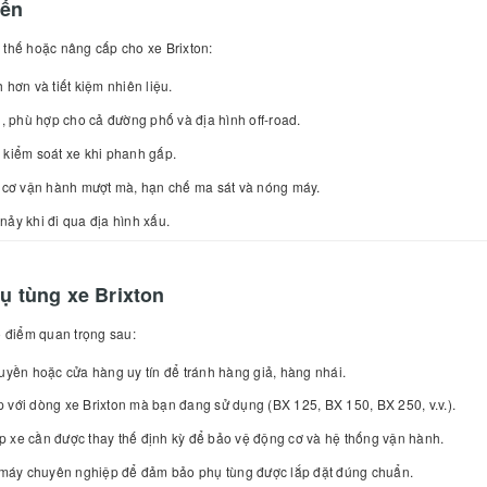
iến
 thế hoặc nâng cấp cho xe Brixton:
hơn và tiết kiệm nhiên liệu.
, phù hợp cho cả đường phố và địa hình off-road.
kiểm soát xe khi phanh gấp.
g cơ vận hành mượt mà, hạn chế ma sát và nóng máy.
ảy khi đi qua địa hình xấu.
ụ tùng xe Brixton
ố điểm quan trọng sau:
uyền hoặc cửa hàng uy tín để tránh hàng giả, hàng nhái.
với dòng xe Brixton mà bạn đang sử dụng (BX 125, BX 150, BX 250, v.v.).
ốp xe cần được thay thế định kỳ để bảo vệ động cơ và hệ thống vận hành.
 máy chuyên nghiệp để đảm bảo phụ tùng được lắp đặt đúng chuẩn.