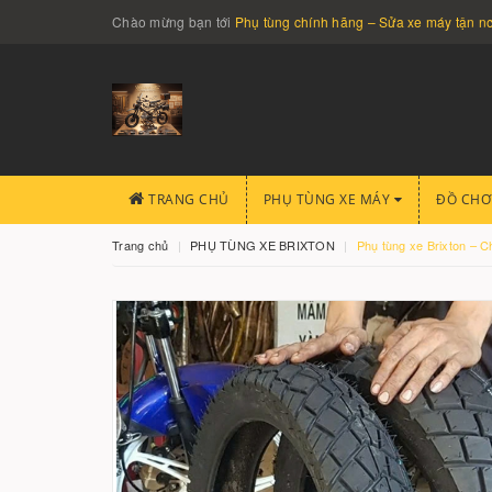
Chào mừng bạn tới
Phụ tùng chính hãng – Sửa xe máy tận 
TRANG CHỦ
PHỤ TÙNG XE MÁY
ĐỒ CHƠ
Trang chủ
PHỤ TÙNG XE BRIXTON
Phụ tùng xe Brixton – C