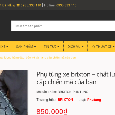
nơi Đà Nẵng ☎ 0935.333.110
Hotline:
0935 333 110
I XE
SẢN PHẨM
TIN TỨC
DỊCH VỤ
KỸ THUẬT XE
hất lượng hàng đầu, bảo vệ và nâng cấp chiến mã của bạn
Phụ tùng xe brixton – chất 
cấp chiến mã của bạn
Mã sản phẩm:
BRIXTON PHUTUNG
Thương hiệu:
BRIXTON
Loại:
Phutung
850.000₫