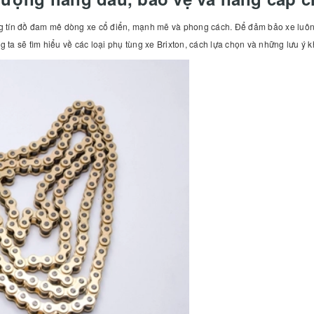
hững tín đồ đam mê dòng xe cổ điển, mạnh mẽ và phong cách. Để đảm bảo xe luô
 ta sẽ tìm hiểu về các loại phụ tùng xe Brixton, cách lựa chọn và những lưu ý kh