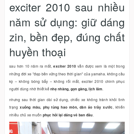
exciter 2010 sau nhiều
năm sử dụng: giữ dáng
zin, bền đẹp, đúng chất
huyền thoại
sau hơn 10 năm ra mắt,
exciter 2010
vẫn được xem là một trong
những đời xe "đẹp bền vững theo thời gian" của yamaha. không cầu
kỳ – không bóng bẩy – không rối mắt, exciter 2010 chinh phục
người dùng nhờ thiết kế
nhẹ nhàng, gọn gàng, lịch lãm
.
nhưng sau thời gian dài sử dụng, chiếc xe không tránh khỏi tình
trạng
xuống màu, phụ tùng hao mòn, dàn áo trầy xước
, khiến
nhiều chủ xe muốn
phục hồi lại dáng vẻ ban đầu
.