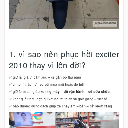
1. vì sao nên phục hồi exciter
2010 thay vì lên đời?
✅ giữ lại giá trị cảm xúc – xe gắn bó lâu năm
✅ chi phí thấp hơn so với mua mới hoặc độ full
✅ giữ form zin giúp xe
nhẹ máy – dễ vận hành – dễ sửa chữa
✅ không lỗi thời, hợp gu với người thích sự gọn gàng – tinh tế
✅ bảo dưỡng đúng cách giúp xe chạy êm – bền – tiết kiệm xăng