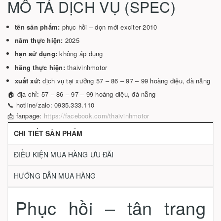
MÔ TẢ DỊCH VỤ (SPEC)
tên sản phẩm:
phục hồi – dọn mới exciter 2010
năm thực hiện:
2025
hạn sử dụng:
không áp dụng
hãng thực hiện:
thaivinhmotor
xuất xứ:
dịch vụ tại xưởng 57 – 86 – 97 – 99 hoàng diệu, đà nẵng
🏠 địa chỉ: 57 – 86 – 97 – 99 hoàng diệu, đà nẵng
📞 hotline/zalo: 0935.333.110
📩 fanpage:
https://facebook.com/thaivinhmotor
CHI TIẾT SẢN PHẨM
ĐIỀU KIỆN MUA HÀNG ƯU ĐÃI
HƯỚNG DẪN MUA HÀNG
Phục hồi – tân trang