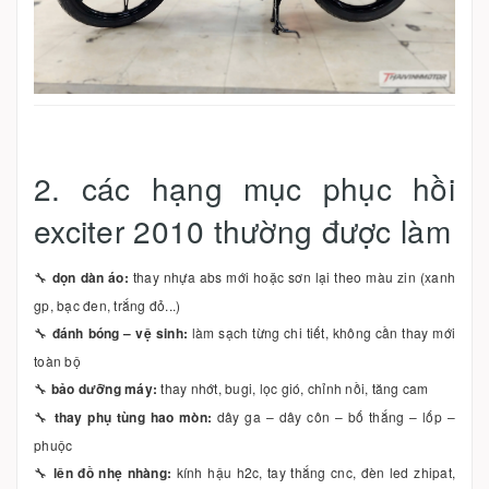
2. các hạng mục phục hồi
exciter 2010 thường được làm
🔧
dọn dàn áo:
thay nhựa abs mới hoặc sơn lại theo màu zin (xanh
gp, bạc đen, trắng đỏ...)
🔧
đánh bóng – vệ sinh:
làm sạch từng chi tiết, không cần thay mới
toàn bộ
🔧
bảo dưỡng máy:
thay nhớt, bugi, lọc gió, chỉnh nồi, tăng cam
🔧
thay phụ tùng hao mòn:
dây ga – dây côn – bố thắng – lốp –
phuộc
🔧
lên đồ nhẹ nhàng:
kính hậu h2c, tay thắng cnc, đèn led zhipat,