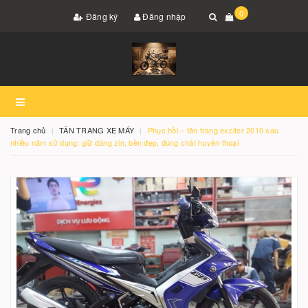
0
Đăng ký
Đăng nhập
Trang chủ
TÂN TRANG XE MÁY
Phục hồi – tân trang exciter 2010 sau
nhiều năm sử dụng: giữ dáng zin, bền đẹp, đúng chất huyền thoại