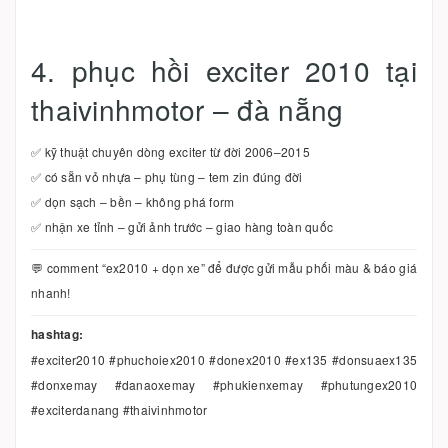
4. phục hồi exciter 2010 tại
thaivinhmotor – đà nẵng
✅ kỹ thuật chuyên dòng exciter từ đời 2006–2015
✅ có sẵn vỏ nhựa – phụ tùng – tem zin đúng đời
✅ dọn sạch – bền – không phá form
✅ nhận xe tỉnh – gửi ảnh trước – giao hàng toàn quốc
💬 comment “ex2010 + dọn xe” để được gửi mẫu phối màu & báo giá
nhanh!
hashtag:
#exciter2010 #phuchoiex2010 #donex2010 #ex135 #donsuaex135
#donxemay #danaoxemay #phukienxemay #phutungex2010
#exciterdanang #thaivinhmotor