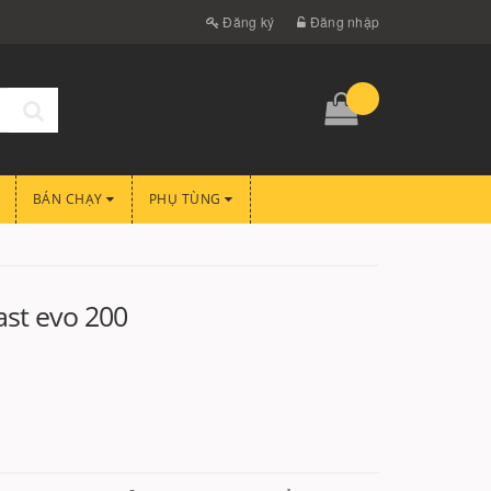
Đăng ký
Đăng nhập
BÁN CHẠY
PHỤ TÙNG
ast evo 200