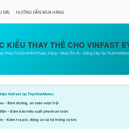
U ĐÃI
HƯỚNG DẪN MUA HÀNG
 KIỂU THAY THẾ CHO VINFAST E
iải Pháp Trị Dứt Điểm Phuộc Cứng – Nhún Êm Ái – Đẳng Cấp Tại ThaiVinhMot
iện VinFast tại ThaiVinhMotor:
vo - Bám đường, an toàn vượt trội
iện - Đảm bảo hiệu suất phanh an toàn
n - Kiểm tra pin, động cơ và hệ thống cơ khí