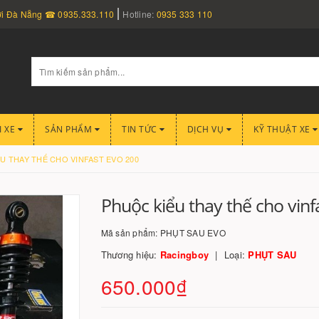
nơi Đà Nẵng ☎ 0935.333.110
Hotline:
0935 333 110
I XE
SẢN PHẨM
TIN TỨC
DỊCH VỤ
KỸ THUẬT XE
U THAY THẾ CHO VINFAST EVO 200
Phuộc kiểu thay thế cho vinf
Mã sản phẩm:
PHỤT SAU EVO
Thương hiệu:
Racingboy
Loại:
PHỤT SAU
650.000₫