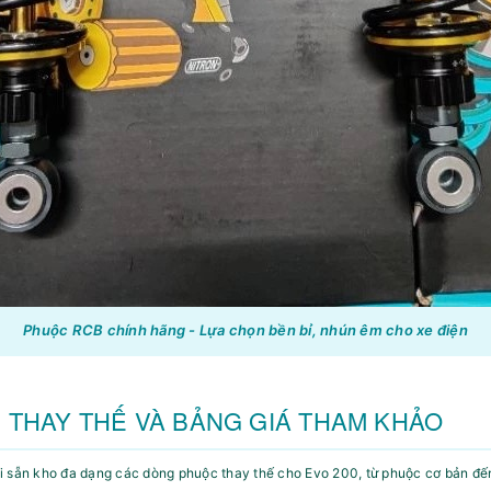
Phuộc RCB chính hãng - Lựa chọn bền bỉ, nhún êm cho xe điện
 THAY THẾ VÀ BẢNG GIÁ THAM KHẢO
i sẵn kho đa dạng các dòng phuộc thay thế cho Evo 200, từ phuộc cơ bản đế