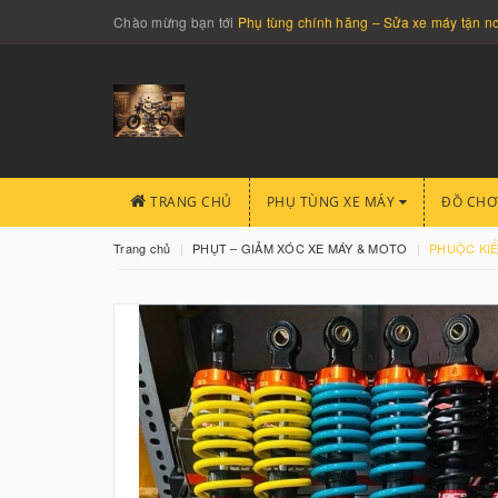
Chào mừng bạn tới
Phụ tùng chính hãng – Sửa xe máy tận 
TRANG CHỦ
PHỤ TÙNG XE MÁY
ĐỒ CHƠ
Trang chủ
PHỤT – GIẢM XÓC XE MÁY & MOTO
PHUỘC KIỂ