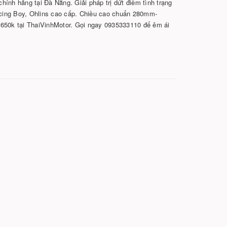
ính hãng tại Đà Nẵng. Giải pháp trị dứt điểm tình trạng
cing Boy, Ohlins cao cấp. Chiều cao chuẩn 280mm-
 650k tại ThaiVinhMotor. Gọi ngay 0935333110 để êm ái