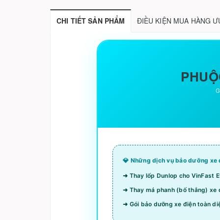
CHI TIẾT SẢN PHẨM
ĐIỀU KIỆN MUA HÀNG Ư
PHUỘC
G
💎 Những dịch vụ bảo dưỡng xe đ
➜ Thay lốp Dunlop cho VinFast E
➜ Thay má phanh (bố thắng) xe đ
➜ Gói bảo dưỡng xe điện toàn diệ