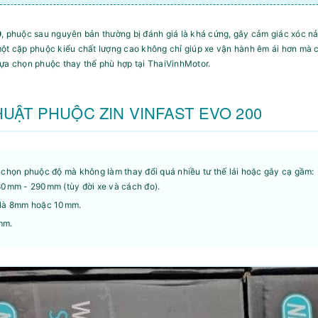
0
, phuộc sau nguyên bản thường bị đánh giá là khá cứng, gây cảm giác xóc nả
ột cặp phuộc kiểu chất lượng cao không chỉ giúp xe vận hành êm ái hơn mà 
n lựa chọn phuộc thay thế phù hợp tại ThaiVinhMotor.
HUẬT PHUỘC ZIN VINFAST EVO 200
 chọn phuộc độ mà không làm thay đổi quá nhiều tư thế lái hoặc gây cạ gầm:
0mm - 290mm (tùy đời xe và cách đo).
là 8mm hoặc 10mm.
mm.