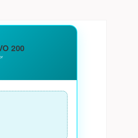
VO 200
or