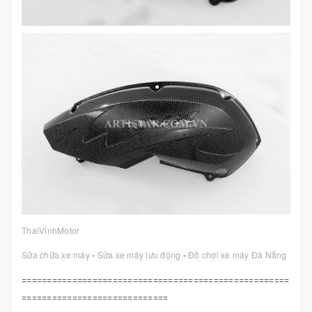
ThaiVinhMotor
Sửa chữa xe máy
-
Sửa xe máy lưu động
-
Đồ chơi xe máy Đà Nẵng
=====================================================
=============================