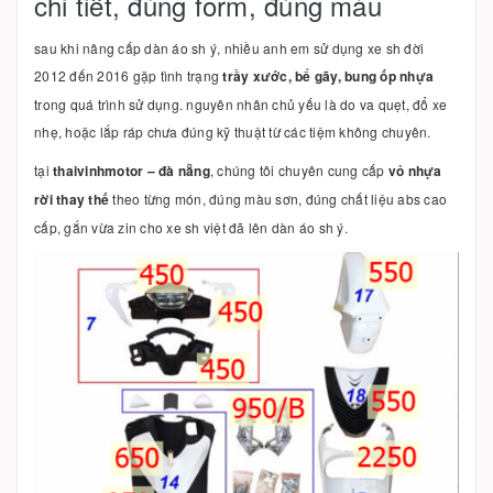
chi tiết, đúng form, đúng màu
sau khi nâng cấp dàn áo sh ý, nhiều anh em sử dụng xe sh đời
2012 đến 2016 gặp tình trạng
trầy xước, bể gãy, bung ốp nhựa
trong quá trình sử dụng. nguyên nhân chủ yếu là do va quẹt, đổ xe
nhẹ, hoặc lắp ráp chưa đúng kỹ thuật từ các tiệm không chuyên.
tại
thaivinhmotor – đà nẵng
, chúng tôi chuyên cung cấp
vỏ nhựa
rời thay thế
theo từng món, đúng màu sơn, đúng chất liệu abs cao
cấp, gắn vừa zin cho xe sh việt đã lên dàn áo sh ý.