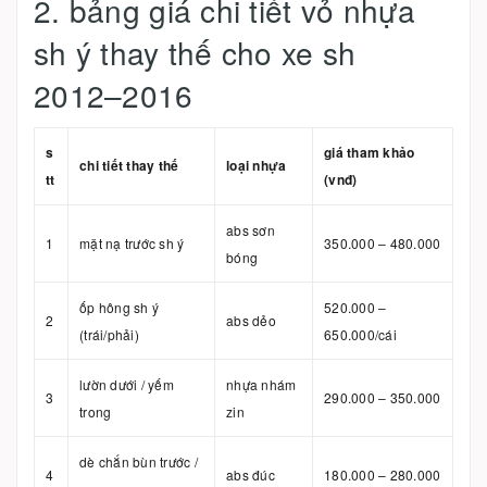
2. bảng giá chi tiết vỏ nhựa
sh ý thay thế cho xe sh
2012–2016
s
giá tham khảo
chi tiết thay thế
loại nhựa
tt
(vnđ)
abs sơn
1
mặt nạ trước sh ý
350.000 – 480.000
bóng
ốp hông sh ý
520.000 –
2
abs dẻo
(trái/phải)
650.000/cái
lườn dưới / yếm
nhựa nhám
3
290.000 – 350.000
trong
zin
dè chắn bùn trước /
4
abs đúc
180.000 – 280.000