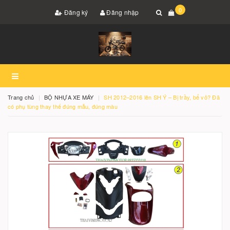
0
Đăng ký
Đăng nhập
Trang chủ
BỘ NHỰA XE MÁY
SH 2012–2016 lên SH Ý – Bị trầy, bể vỏ? Đã
có phụ tùng thay thế đúng mẫu, đúng màu