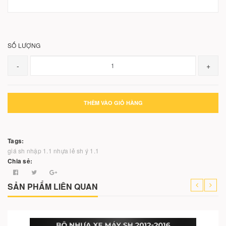
SỐ LƯỢNG
-
+
THÊM VÀO GIỎ HÀNG
Tags:
giá sh nhập 1.1
nhựa lẻ sh ý 1.1
Chia sẻ:
SẢN PHẨM LIÊN QUAN