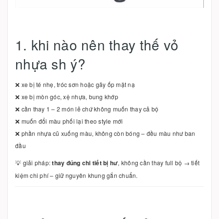
1. khi nào nên thay thế vỏ
nhựa sh ý?
❌ xe bị té nhẹ, tróc sơn hoặc gãy ốp mặt nạ
❌ xe bị mòn góc, xệ nhựa, bung khớp
❌ cần thay 1 – 2 món lẻ chứ không muốn thay cả bộ
❌ muốn đổi màu phối lại theo style mới
❌ phần nhựa cũ xuống màu, không còn bóng – đều màu như ban
đầu
💡 giải pháp:
thay đúng chi tiết bị hư
, không cần thay full bộ → tiết
kiệm chi phí – giữ nguyên khung gắn chuẩn.