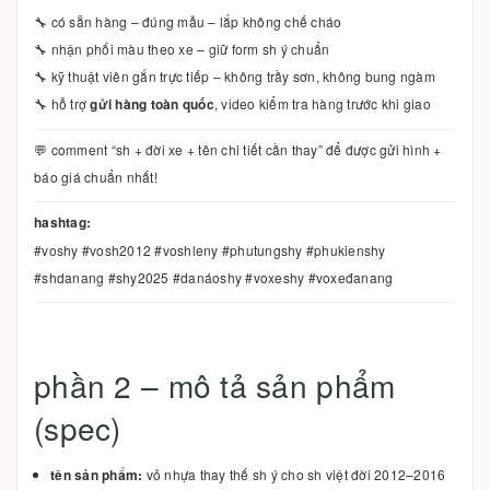
🔧 có sẵn hàng – đúng mẫu – lắp không chế cháo
🔧 nhận phối màu theo xe – giữ form sh ý chuẩn
🔧 kỹ thuật viên gắn trực tiếp – không trầy sơn, không bung ngàm
🔧 hỗ trợ
gửi hàng toàn quốc
, video kiểm tra hàng trước khi giao
💬 comment “sh + đời xe + tên chi tiết cần thay” để được gửi hình +
báo giá chuẩn nhất!
hashtag:
#voshy #vosh2012 #voshleny #phutungshy #phukienshy
#shdanang #shy2025 #danáoshy #voxeshy #voxeđanang
phần 2 – mô tả sản phẩm
(spec)
tên sản phẩm:
vỏ nhựa thay thế sh ý cho sh việt đời 2012–2016