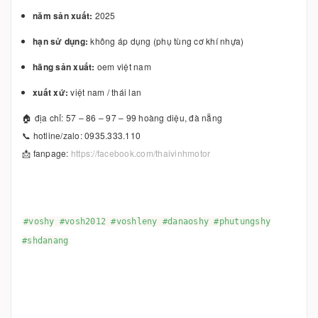
năm sản xuất:
2025
hạn sử dụng:
không áp dụng (phụ tùng cơ khí nhựa)
hãng sản xuất:
oem việt nam
xuất xứ:
việt nam / thái lan
🏠 địa chỉ: 57 – 86 – 97 – 99 hoàng diệu, đà nẵng
📞 hotline/zalo: 0935.333.110
📩 fanpage:
https://facebook.com/thaivinhmotor
#voshy #vosh2012 #voshleny #danaoshy #phutungshy
#shdanang