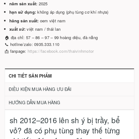
năm sản xuất:
2025
hạn sử dụng:
không áp dụng (phụ tùng cơ khí nhựa)
hãng sản xuất:
oem việt nam
xuất xứ:
việt nam / thái lan
🏠 địa chỉ: 57 – 86 – 97 – 99 hoàng diệu, đà nẵng
📞 hotline/zalo: 0935.333.110
📩 fanpage:
https://facebook.com/thaivinhmotor
CHI TIẾT SẢN PHẨM
ĐIỀU KIỆN MUA HÀNG ƯU ĐÃI
HƯỚNG DẪN MUA HÀNG
sh 2012–2016 lên sh ý bị trầy, bể
vỏ? đã có phụ tùng thay thế từng