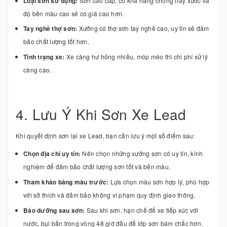
Loại sơn sử dụng:
Sơn cao cấp, có khả năng chống trầy xước và
độ bền màu cao sẽ có giá cao hơn.
Tay nghề thợ sơn:
Xưởng có thợ sơn tay nghề cao, uy tín sẽ đảm
bảo chất lượng tốt hơn.
Tình trạng xe:
Xe càng hư hỏng nhiều, móp méo thì chi phí xử lý
càng cao.
4. Lưu Ý Khi Sơn Xe Lead
Khi quyết định sơn lại xe Lead, bạn cần lưu ý một số điểm sau:
Chọn địa chỉ uy tín:
Nên chọn những xưởng sơn có uy tín, kinh
nghiệm để đảm bảo chất lượng sơn tốt và bền màu.
Tham khảo bảng màu trước:
Lựa chọn màu sơn hợp lý, phù hợp
với sở thích và đảm bảo không vi phạm quy định giao thông.
Bảo dưỡng sau sơn:
Sau khi sơn, hạn chế để xe tiếp xúc với
nước, bụi bẩn trong vòng 48 giờ đầu để lớp sơn bám chắc hơn.