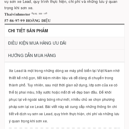
vụ sơn xe Lead, quy trình thực hiện, chi phí và những lưu ý quan
trọng khi sơn xe.
𝐓𝐡𝐚𝐢𝐯𝐢𝐧𝐡𝐦𝐨𝐭𝐨𝐫 ⁰⁹³⁵ ³³³ ¹¹⁰
𝟓𝟕-𝟖𝟔-𝟗𝟕-𝟗𝟗 𝐇𝐎À𝐍𝐆 𝐃𝐈Ệ𝐔
CHI TIẾT SẢN PHẨM
ĐIỀU KIỆN MUA HÀNG ƯU ĐÃI
HƯỚNG DẪN MUA HÀNG
Xe Lead là một trong những dòng xe máy phổ biến tại Việt Nam nhờ
thiết kế nhỏ gọn, tiết kiệm nhiên liệu và dễ dàng di chuyển trong
thành phố. Tuy nhiên, sau một thời gian sử dụng, lớp sơn của xe có
thể bị phai màu, trầy xước hoặc mất đi vẻ đẹp ban đầu. Để khôi
phục lại vẻ ngoài sáng bóng như mới, nhiều chủ xe chọn phương
pháp sơn lại xe Lead. Bài viết này sẽ cung cấp những thông tin chi
tiết về dịch vụ sơn xe Lead, quy trình thực hiện, chi phí và những lưu
ý quan trọng khi sơn xe.