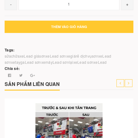
-
+
THÊM VÀO GIỎ HÀNG
Tags:
sửachữaxeLead
giásơnxeLead
sơnxegiárẻ
dịchvụsơnxeLead
sơnxetaygaLead
sơnxemáyLead
sơnlạixeLead
sơnxeLead
Chia sẻ:
SẢN PHẨM LIÊN QUAN