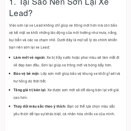
1. Tại Sao Nên Sơn Lại Xe
Lead?
Việc sơn lại xe Lead không chỉ giúp xe trông mới hơn mà còn bảo
vệ bề mặt xe khỏi những tác động của môi trường như mưa, nắng,
bụi bẩn và các va chạm nhỏ. Dưới đây là một số lý do chính khiến
bạn nên sơn lại xe Lead:
Làm mới vẻ ngoài:
Xe bị trầy xước hoặc phai màu sẽ làm mất đi
vẻ đẹp ban đầu. Sơn lại giúp xe trông mới và bóng bẩy hơn.
Bảo vệ bề mặt:
Lớp sơn mới giúp bảo vệ khung xe khỏi gỉ sét và
hư hỏng do thời tiết.
Tăng giá trị bán lại:
Xe được sơn mới sẽ dễ dàng bán lại với giá
cao hơn.
Thay đổi màu sắc theo ý thích:
Bạn có thể lựa chọn màu sắc
yêu thích để tạo sự khác biệt, cá nhân hóa chiếc xe của mình.