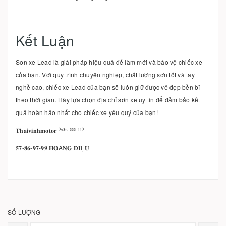
Kết Luận
Sơn xe Lead là giải pháp hiệu quả để làm mới và bảo vệ chiếc xe
của bạn. Với quy trình chuyên nghiệp, chất lượng sơn tốt và tay
nghề cao, chiếc xe Lead của bạn sẽ luôn giữ được vẻ đẹp bền bỉ
theo thời gian. Hãy lựa chọn địa chỉ sơn xe uy tín để đảm bảo kết
quả hoàn hảo nhất cho chiếc xe yêu quý của bạn!
𝐓𝐡𝐚𝐢𝐯𝐢𝐧𝐡𝐦𝐨𝐭𝐨𝐫 ⁰⁹³⁵ ³³³ ¹¹⁰
𝟓𝟕-𝟖𝟔-𝟗𝟕-𝟗𝟗 𝐇𝐎À𝐍𝐆 𝐃𝐈Ệ𝐔
SỐ LƯỢNG